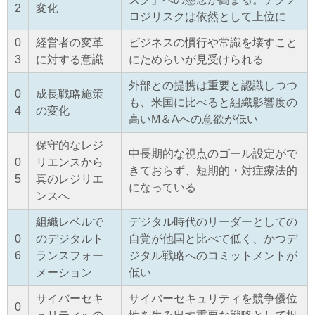
2
変化
ロジリスクは依然として上位に
0
経営者の変革
ビジネスの慣行や常識を壊すこと
3
に対する意識
にためらいが見受けられる
外部との提携は重要と認識しつつ
0
成長戦略施策
も、米国に比べると組織影響度の
4
の変化
高いM＆Aへの意欲が低い
保守的なレジ
中長期的な視点のゴール設定がで
0
リエンスから
きておらず、短期的・対症療法的
5
真のレジリエ
になっている
ンスへ
組織レベルで
デジタル時代のリーダーとしての
0
のデジタルト
自覚が他国と比べて低く、かつデ
6
ランスフォー
ジタル戦略へのコミットメントが
メーション
低い
サイバーセキ
サイバーセキュリティを競争優位
0