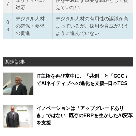
ュリティへの
性を生み出す重要な戦略として捉
7
対応
えていない
デジタル人材
デジタル人材の有用性の認識が高
0
の確保・要求
まっているが、採用や育成が思う
8
の促進
ように進んでいない
関連記事
IT主権を再び掌中に、「共創」と「GCC」
でAIネイティブへの進化を支援─日本TCS
イノベーションは「アップグレードあり
き」ではない─既存のERPを生かしたAI変革
を支援