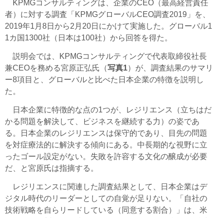
KPMGコンサルティングは、企業のCEO（最高経営責任
者）に対する調査「KPMGグローバルCEO調査2019」を、
2019年1月8日から2月20日にかけて実施した。グローバル1
1カ国1300社（日本は100社）から回答を得た。
説明会では、KPMGコンサルティングで代表取締役社長
兼CEOを務める宮原正弘氏（
写真1
）が、調査結果のサマリ
ー8項目と、グローバルと比べた日本企業の特徴を説明し
た。
日本企業に特徴的な点の1つが、レジリエンス（立ちはだ
かる問題を解決して、ビジネスを継続する力）の姿であ
る。日本企業のレジリエンスは保守的であり、目先の問題
を対症療法的に解決する傾向にある。中長期的な視野に立
ったゴール設定がない。失敗を許容する文化の醸成が必要
だ、と宮原氏は指摘する。
レジリエンスに関連した調査結果として、日本企業はデ
ジタル時代のリーダーとしての自覚が足りない。「自社の
技術戦略を自らリードしている（同意する割合）」は、米