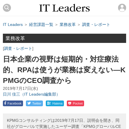
IT Leaders
＞
経営課題一覧
＞
業務改革
＞
調査・レポート
業務改革
調査・レポート
日本企業の視野は短期的・対症療法
的、RPAは使うが業務は変えない―K
PMGのCEO調査から
2019年7月17日(水)
日川 佳三（IT Leaders編集部）
!
Facebook
Twitter
Hatena
Pocket
KPMGコンサルティングは2019年7月17日、説明会を開き、同
社がグローバルで実施したユーザー調査「KPMGグローバルCE