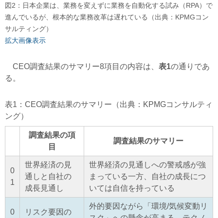
図2：日本企業は、業務を変えずに業務を自動化する試み（RPA）で
進んでいるが、根本的な業務改革は遅れている（出典：KPMGコン
サルティング）
拡大画像表示
CEO調査結果のサマリー8項目の内容は、
表1
の通りであ
る。
表1：CEO調査結果のサマリー（出典：KPMGコンサルティ
ング）
調査結果の項
調査結果のサマリー
目
世界経済の見
世界経済の見通しへの警戒感が強
0
通しと自社の
まっている一方、自社の成長につ
1
成長見通し
いては自信を持っている
外的要因ながら「環境/気候変動リ
0
リスク要因の
スク」への懸念が高まる。テクノ