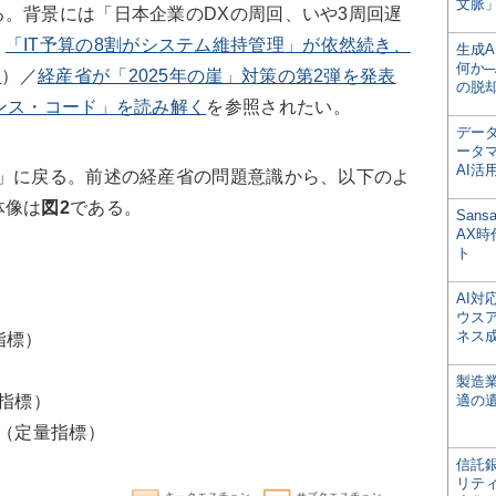
文脈」
。背景には「日本企業のDXの周回、いや3周回遅
：
「IT予算の8割がシステム維持管理」が依然続き、
生成
何か─
界
）／
経産省が「2025年の崖」対策の第2弾を発表
の脱
ンス・コード」を読み解く
を参照されたい。
デー
ータ
AI活
」に戻る。前述の経産省の問題意識から、以下のよ
体像は
図2
である。
San
AX
ト
AI
ウス
ネス
指標）
製造
指標）
適の
（定量指標）
信託銀
リテ