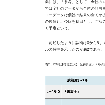
業には、「参考」として、全社のロー
では全社のデータから全体の傾向
ローデータは個社の結果の全てが
の数値）。今回を初回とし、同様
く予定という。
前述したように診断は0から5ま
ルの特性を示したのが
表2
である。
表2：DX推進指標における成熟度レベル
成熟度レベル
レベル０
『未着手』