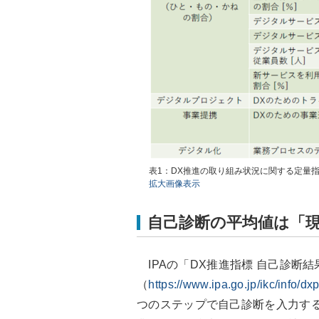
表1：DX推進の取り組み状況に関する定量
拡大画像表示
自己診断の平均値は「現状1
IPAの「DX推進指標 自己診断
（
https://www.ipa.go.jp/ikc/info/dxp
つのステップで自己診断を入力す