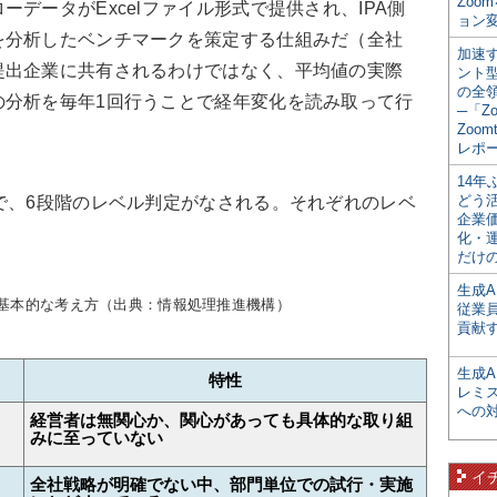
Zoo
データがExcelファイル形式で提供され、IPA側
ョン変
を分析したベンチマークを策定する仕組みだ（全社
加速す
提出企業に共有されるわけではなく、平均値の実際
ント
の全
の分析を毎年1回行うことで経年変化を読み取って行
─「Z
Zoomt
レポ
14
どう
で、6段階のレベル判定がなされる。それぞれのレベ
企業
化・
だけの
生成A
の基本的な考え方（出典：情報処理推進機構）
従業
貢献す
生成
特性
レミ
への
経営者は無関心か、関心があっても具体的な取り組
みに至っていない
イ
全社戦略が明確でない中、部門単位での試行・実施