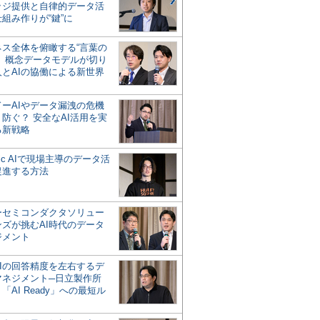
ッジ提供と自律的データ活
組み作りが“鍵”に
ネス全体を俯瞰する“言葉の
”、概念データモデルが切り
人とAIの協働による新世界
？
ドーAIやデータ漏洩の危機
防ぐ？ 安全なAI活用を実
る新戦略
ntic AIで現場主導のデータ活
促進する方法
ーセミコンダクタソリュー
ンズが挑むAI時代のデータ
ジメント
AIの回答精度を左右するデ
マネジメント─日立製作所
「AI Ready」への最短ル