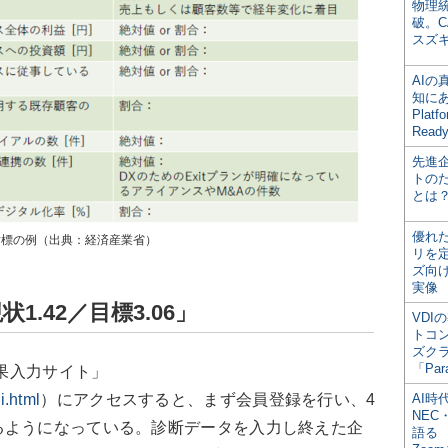
物理
破。C
スズ
AI
知にある
Plat
Read
先進
トの
とは
優れ
指標の例（出典：経済産業省）
リを
ズ向
実像
.42／目標3.06」
VDI
トコ
ズク
「Par
結果入力サイト」
i.html
）にアクセスすると、まず会員登録を行い、4
AI時
NEC・
るようになっている。診断データを入力し終えた企
語る