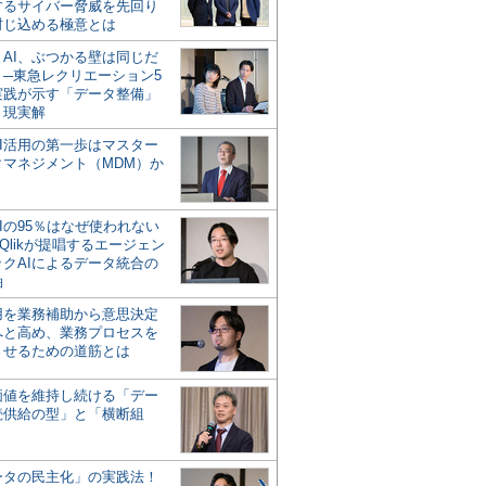
するサイバー脅威を先回り
封じ込める極意とは
とAI、ぶつかる壁は同じだ
」─東急レクリエーション5
実践が示す「データ整備」
う現実解
AI活用の第一歩はマスター
タマネジメント（MDM）か
Iの95％はなぜ使われない
Qlikが提唱するエージェン
ックAIによるデータ統合の
軸
活用を業務補助から意思決定
へと高め、業務プロセスを
させるための道筋とは
の価値を維持し続ける「デー
続供給の型」と「横断組
ータの民主化」の実践法！