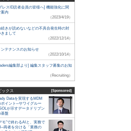
プレスID読者会員の皆様へ] 機能強化に関
ご案内
（2023/4/19）
の続きが読めないなどの不具合発生時の対
つきまして
（2022/12/14）
メンテナンスのお知らせ
（2022/10/14）
 Leaders編集部より] 編集スタッフ募集のお知
（Recruiting）
ピックス
[Sponsored]
eady Dataを実現するMDM
のポイント─サワイグルー
SOLが示すデータドリブン
の基盤
デモ”で終わるAIと、実務で
I─両者を分ける「業務の