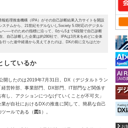
情報処理推進機構（IPA）がその自己診断結果入力サイトを開設
ステムから、21世紀モデルないしSociety 5.0対応のデジタル
ムへ──そのための指標に沿って、0から5まで6段階で自己診断
在、自己診断した企業は約280社で、IPAは3月末をめどに全体
析を行った途中経過から見えてきたのは、DXの前に立ちはだか
としているか
開したのは2019年7月31日。DX（デジタルトラン
経営幹部、事業部門、DX部門、IT部門など関係す
共有し、アクションにつなげていくことが不可欠」
企業が自社におけるDXの推進に関して、簡易な自己
のツールである（
図1
）。
お