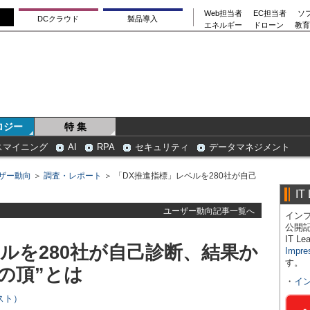
Web担当者
EC担当者
ソ
DCクラウド
製品導入
エネルギー
ドローン
教育
ロジー
特 集
スマイニング
AI
RPA
セキュリティ
データマネジメント
ザー動向
＞
調査・レポート
＞ 「DX推進指標」レベルを280社が自己
IT
ユーザー動向記事一覧へ
インプ
公開
IT 
ルを280社が自己診断、結果か
Impre
す。
の頂”とは
・
イ
スト）