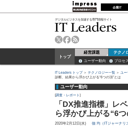
企業IT
デジタルビジネスを加速する専門情報サイト
経営課題
テクノ
トップ
ユーザー動向
プロセ
IT Leaders トップ
＞
テクノロジー一覧
＞
ユー
診断、結果から浮かび上がる“6つの頂”とは
ユーザー動向
[
調査・レポート
]
「DX推進指標」レベ
ら浮かび上がる“6つ
2020年2月12日(水)
佃 均（ITジャーナリ