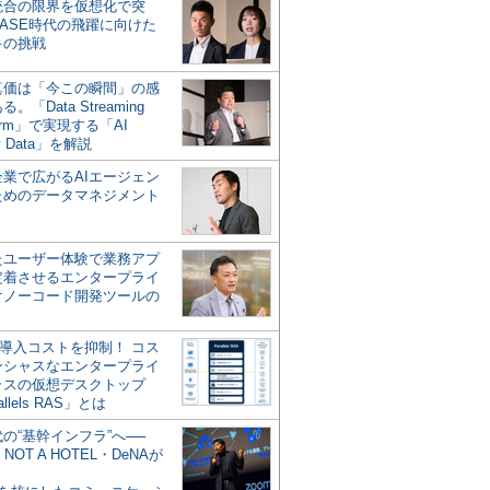
統合の限界を仮想化で突
ASE時代の飛躍に向けた
キの挑戦
の真価は「今この瞬間」の感
。「Data Streaming
form」で実現する「AI
y Data」を解説
企業で広がるAIエージェン
ためのデータマネジメント
？
たユーザー体験で業務アプ
定着させるエンタープライ
けノーコード開発ツールの
の導入コストを抑制！ コス
ンシャスなエンタープライ
ラスの仮想デスクトップ
allels RAS」とは
代の“基幹インフラ”へ──
NOT A HOTEL・DeNAが