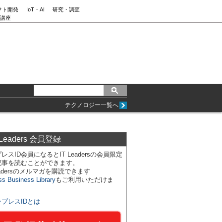
フト開発
IoT・AI
研究・調査
講座
テクノロジー一覧へ
 Leaders 会員登録
レスID会員になるとIT Leadersの会員限定
記事を読むことができます。
Leadersのメルマガを購読できます
ss Business Library
もご利用いただけま
ンプレスIDとは