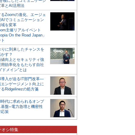
mを核にしたコミュニケーシ
革とAI活用法
るZoomの進化、エージェ
型AIでコミュニケーション
領域を変革
oom主催リアルイベント
opia On the Road Japan」
ート
年ぶりに到来したチャンスを
活かす？
価値向上とセキュリティ強
運用効率化をもたらす自社
“ドメイン”とは
I導入が迫るIT部門改革―
員エンゲージメント向上に
るRidgelinezの処方箋
AI時代に求められるオンプ
ス基盤─電力急増と機密性
対応策
チオシ特集