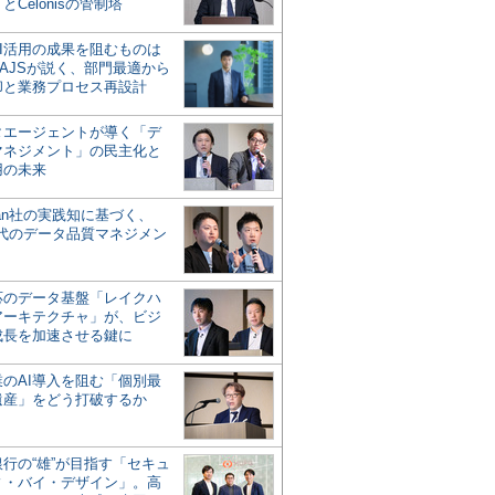
とCelonisの管制塔
AI活用の成果を阻むものは
AJSが説く、部門最適から
却と業務プロセス再設計
タエージェントが導く「デ
マネジメント」の民主化と
用の未来
san社の実践知に基づく、
時代のデータ品質マネジメン
対応のデータ基盤「レイクハ
アーキテクチャ」が、ビジ
成長を加速させる鍵に
業のAI導入を阻む「個別最
遺産」をどう打破するか
行の“雄”が目指す「セキュ
ィ・バイ・デザイン」。高