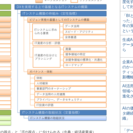
度化
して
「BI
った
年の
とい
生成
デー
ら
企業A
のか─
ティ
新機
AI
領域
進化
AI
タ継
織」
「デ
営の視点」と「ITの視点」に分けられる（出典：経済産業省）