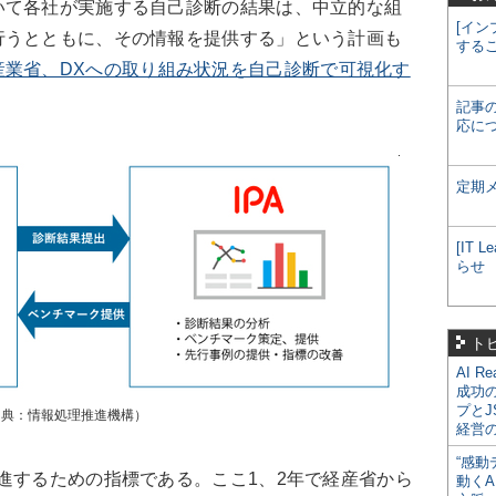
て各社が実施する自己診断の結果は、中立的な組
[イン
行うとともに、その情報を提供する」という計画も
する
産業省、DXへの取り組み状況を自己診断で可視化す
記事
応に
定期
[IT
らせ
ト
AI R
成功
プとJ
出典：情報処理推進機構）
経営
“感動
進するための指標である。ここ1、2年で経産省から
動くA