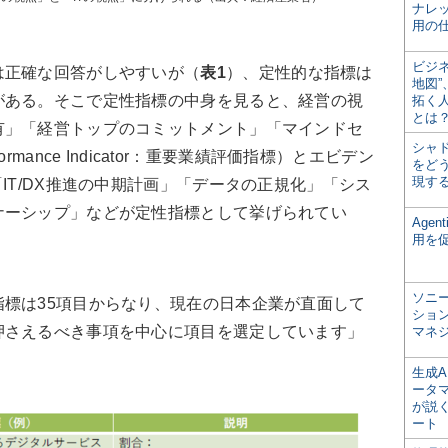
ナレ
用の仕
ビジ
正確な回答がしやすいが（
表1
）、定性的な指標は
地図
がある。そこで定性指標の中身を見ると、経営の視
拓く
とは
有」「経営トップのコミットメント」「マインドセ
シャ
ormance Indicator：重要業績評価指標）とエビデン
をどう
現す
IT/DX推進の中期計画」「データの正規化」「シス
ナーシップ」などが定性指標として挙げられてい
Age
用を
ソニ
標は35項目からなり、現在の日本企業が直面して
ショ
押さえるべき事項を中心に項目を選定しています」
マネ
生成
ータ
が説く
ート