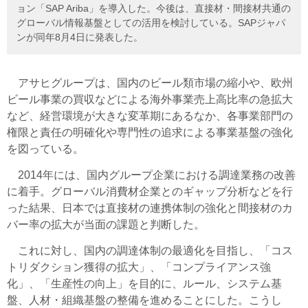
ョン「SAP Ariba」を導入した。今後は、直接材・間接材共通の
グローバル情報基盤としての活用を検討している。SAPジャパ
ンが同年8月4日に発表した。
アサヒグループは、国内のビール類市場の縮小や、欧州
ビール事業の買収などによる海外事業売上高比率の急拡大
など、経営環境が大きな変革期にあるなか、各事業部門の
権限と責任の明確化や専門性の追求による事業基盤の強化
を図っている。
2014年には、国内グループ企業における調達業務の改善
に着手。グローバル消費材企業とのギャップ分析などを行
った結果、日本では直接材の連携体制の強化と間接材のカ
バー率の拡大が当面の課題と判断した。
これに対し、国内の調達体制の最適化を目指し、「コス
トリダクション獲得の拡大」、「コンプライアンス強
化」、「生産性の向上」を目的に、ルール、システム基
盤、人材・組織基盤の整備を進めることにした。こうし