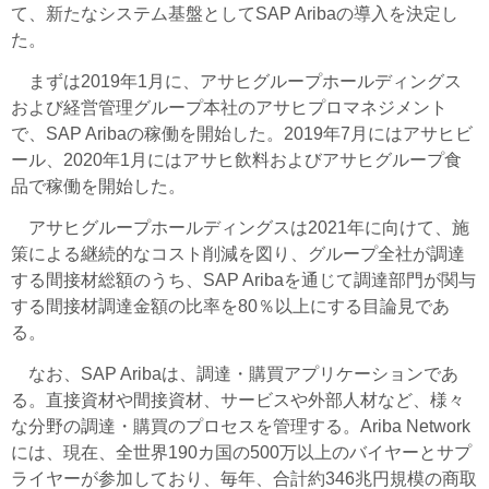
て、新たなシステム基盤としてSAP Aribaの導入を決定し
た。
まずは2019年1月に、アサヒグループホールディングス
および経営管理グループ本社のアサヒプロマネジメント
で、SAP Aribaの稼働を開始した。2019年7月にはアサヒビ
ール、2020年1月にはアサヒ飲料およびアサヒグループ食
品で稼働を開始した。
アサヒグループホールディングスは2021年に向けて、施
策による継続的なコスト削減を図り、グループ全社が調達
する間接材総額のうち、SAP Aribaを通じて調達部門が関与
する間接材調達金額の比率を80％以上にする目論見であ
る。
なお、SAP Aribaは、調達・購買アプリケーションであ
る。直接資材や間接資材、サービスや外部人材など、様々
な分野の調達・購買のプロセスを管理する。Ariba Network
には、現在、全世界190カ国の500万以上のバイヤーとサプ
ライヤーが参加しており、毎年、合計約346兆円規模の商取