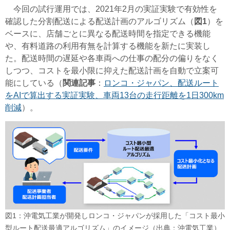
今回の試行運用では、2021年2月の実証実験で有効性を
確認した分割配送による配送計画のアルゴリズム（
図1
）を
ベースに、店舗ごとに異なる配送時間を指定できる機能
や、有料道路の利用有無を計算する機能を新たに実装し
た。配送時間の遅延や各車両への仕事の配分の偏りをなく
しつつ、コストを最小限に抑えた配送計画を自動で立案可
能にしている（
関連記事
：
ロンコ・ジャパン、配送ルート
をAIで算出する実証実験、車両13台の走行距離を1日300km
削減
）。
図1：沖電気工業が開発しロンコ・ジャパンが採用した「コスト最小
型ルート配送最適アルゴリズム」のイメージ（出典：沖電気工業）