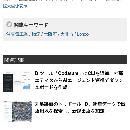
拡大画像表示
関連キーワード
沖電気工業
/
物流
/
大阪府
/
大阪市
/
Lonco
関連記事
BIツール「Codatum」にCLIを追加、外部
エディタからAIエージェント連携でダッシ
ュボードを作成
丸亀製麺のトリドールHD、衛星データで出
店用地を探索し、新規出店を加速