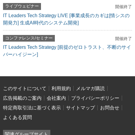
ライブウェビナー
開催終了
IT Leaders Tech Strategy LIVE [事業成長のカギは[情シスの
開発力] 生成AI時代のシステム開発]
コンファレンス/セミナー
開催終了
IT Leaders Tech Strategy [前提のゼロトラスト、不断のサイ
バーハイジーン]
このサイトについて
利用規約
メルマガ購読
広告掲載のご案内
会社案内
プライバシーポリシー
特定商取引法に基づく表示
サイトマップ
お問合せ
よくある質問
関連グループサイト