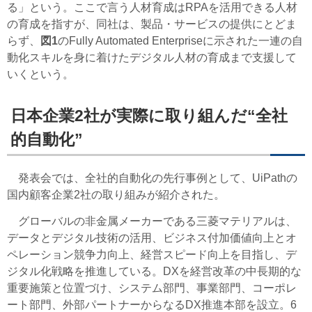
る」という。ここで言う人材育成はRPAを活用できる人材
の育成を指すが、同社は、製品・サービスの提供にとどま
らず、
図1
のFully Automated Enterpriseに示された一連の自
動化スキルを身に着けたデジタル人材の育成まで支援して
いくという。
日本企業2社が実際に取り組んだ“全社
的自動化”
発表会では、全社的自動化の先行事例として、UiPathの
国内顧客企業2社の取り組みが紹介された。
グローバルの非金属メーカーである三菱マテリアルは、
データとデジタル技術の活用、ビジネス付加価値向上とオ
ペレーション競争力向上、経営スピード向上を目指し、デ
ジタル化戦略を推進している。DXを経営改革の中長期的な
重要施策と位置づけ、システム部門、事業部門、コーポレ
ート部門、外部パートナーからなるDX推進本部を設立。6