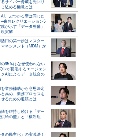
するサイバー脅威を先回り
封じ込める極意とは
とAI、ぶつかる壁は同じだ
」─東急レクリエーション5
実践が示す「データ整備」
う現実解
AI活用の第一歩はマスター
タマネジメント（MDM）か
Iの95％はなぜ使われない
Qlikが提唱するエージェン
ックAIによるデータ統合の
軸
活用を業務補助から意思決定
へと高め、業務プロセスを
させるための道筋とは
の価値を維持し続ける「デー
続供給の型」と「横断組
ータの民主化」の実践法！