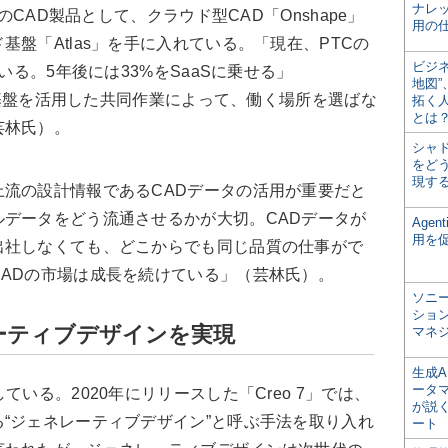
ナレ
のCAD製品として、クラウド型CAD「Onshape」
用の仕
盤「Atlas」を手に入れている。「現在、PTCの
ビジ
いる。5年後には33%をSaaSに乗せる」
地図
ウド基盤を活用した共同作業によって、働く場所を選ばな
拓く
とは
芸林氏）。
シャ
をどう
現す
流の設計情報であるCADデータの活用が重要だと
データをどう流通させるかが大切。CADデータが
Age
用を
出社しなくても、どこからでも同じ品質の仕事がで
ADの市場は成長を続けている」（芸林氏）。
ソニ
ショ
ーティブデザインを実現
マネ
生成
ータ
いる。2020年にリリースした「Creo 7」では、
が説く
“ジェネレーティブデザイン”と呼ぶ手法を取り入れ
ート