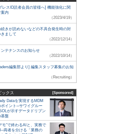
プレスID読者会員の皆様へ] 機能強化に関
ご案内
（2023/4/19）
の続きが読めないなどの不具合発生時の対
つきまして
（2022/12/14）
メンテナンスのお知らせ
（2022/10/14）
 Leaders編集部より] 編集スタッフ募集のお知
（Recruiting）
ピックス
[Sponsored]
eady Dataを実現するMDM
のポイント─サワイグルー
SOLが示すデータドリブン
の基盤
デモ”で終わるAIと、実務で
I─両者を分ける「業務の