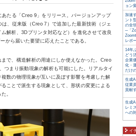
Zoo
ョン変
加速す
にあたる「Creo 9」をリリース。バージョンアップ
ント
は、従来版（Creo 7）で追加した最新技術（ジェ
の全
─「Z
イム解析、3Dプリンタ対応など）を進化させて改良
Zoomt
ーザーから届いた要望に応えたことである。
レポ
14
どう
で、構造解析の用途にしか使えなかった。Creo
企業
化・
析、つまり振動現象の解析も可能にした。リアルタイ
だけの
り複数の物理現象が互いに及ぼす影響を考慮した解
生成A
従業
がることで派生する現象として、形状の変更による
貢献す
った。
生成
レミ
への
イ