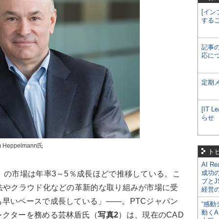
[イン
する
記事
応に
定期
[IT
らせ
Heppelmann氏
ト
AI R
成功
）の市場は年率3～5％成長ほどで推移している。こ
プとJ
法やクラウド化などの革新的な取り組みが市場に受
経営
早いペースで成長している」――。PTCジャパン
“感動
動くA
レクターを務める芸林盾氏（
写真2
）は、現在のCAD