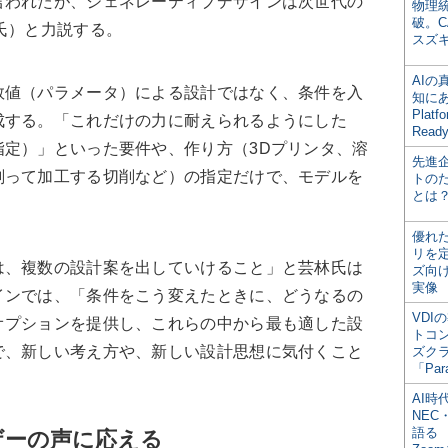
言われたが、ジェネレーティブデザインは次世代の
物理
破。C
氏）と力説する。
スズ
AI
値（パラメータ）による設計ではなく、条件を入
知にある
Plat
成する。「これだけの力に耐えられるようにした
Read
指定）」といった要件や、作り方（3Dプリンタ、溶
先進
削って加工する切削など）の指定だけで、モデルを
トの
とは
優れ
リを
、複数の設計案を出していけること」と芸林氏は
ズ向
実像
インでは、「条件をこう変えたときに、どうなるの
VDI
オプションを提供し、これらの中から最も適した設
トコ
で、新しい考え方や、新しい設計思想に気付くこと
ズク
「Par
AI時
NEC・
語る
ザーの声に応える