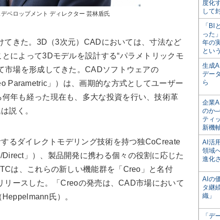
度化
して
スデベロップメント ディレクター 芸林盾氏
「BI
った
けてきた。3D（3次元）CADにおいては、寸法など
年の
とい
とによって3Dモデルを設計する“パラメトリックモ
生成
て市場を形成してきた。CADソフトウェアの
デー
ら
reo Parametric」）は、画期的な方式としてユーザー
ら何年も経った現在も、多大な投資を行い、技術革
企業A
氏は説く。
のか─
ティ
新機
するダイレクトモデリング技術を持つ独CoCreate
AI
領域
nts/Direct」）、製品開発に携わる個々の役割に応じた
進化
TCは、これらの新しい機能群を「Creo」と名付
AI
リリースした。「Creoの発売は、CAD市場において
タ継
織」
ppelmann氏）。
「デ