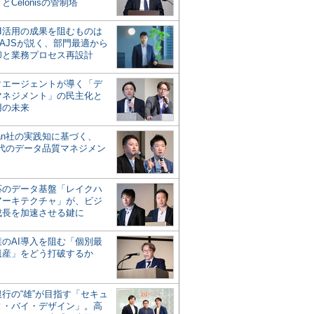
とCelonisの管制塔
AI活用の成果を阻むものは
AJSが説く、部門最適から
却と業務プロセス再設計
タエージェントが導く「デ
マネジメント」の民主化と
用の未来
san社の実践知に基づく、
時代のデータ品質マネジメン
対応のデータ基盤「レイクハ
アーキテクチャ」が、ビジ
成長を加速させる鍵に
業のAI導入を阻む「個別最
遺産」をどう打破するか
行の“雄”が目指す「セキュ
ィ・バイ・デザイン」。高