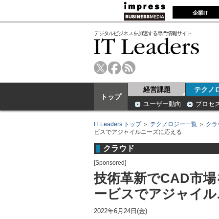
企業IT
デジタルビジネスを加速する専門情報サイト
経営課題
テクノ
トップ
ユーザー動向
プロセ
IT Leaders トップ
＞
テクノロジー一覧
＞
クラ
ビスでアジャイルニーズに応える
クラウド
[Sponsored]
技術革新でCAD市場
ービスでアジャイル
2022年6月24日(金)