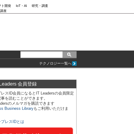
フト開発
IoT・AI
研究・調査
講座
テクノロジー一覧へ
 Leaders 会員登録
レスID会員になるとIT Leadersの会員限定
記事を読むことができます。
Leadersのメルマガを購読できます
ss Business Library
もご利用いただけま
ンプレスIDとは