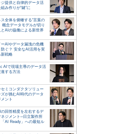
ッジ提供と自律的データ活
組み作りが“鍵”に
ネス全体を俯瞰する“言葉の
”、概念データモデルが切り
人とAIの協働による新世界
？
ドーAIやデータ漏洩の危機
防ぐ？ 安全なAI活用を実
る新戦略
ntic AIで現場主導のデータ活
促進する方法
ーセミコンダクタソリュー
ンズが挑むAI時代のデータ
ジメント
AIの回答精度を左右するデ
マネジメント─日立製作所
「AI Ready」への最短ル