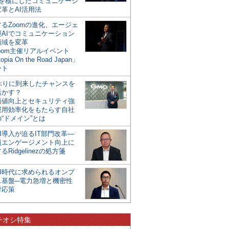
mを核にしたコミュニケーシ
革とAI活用法
るZoomの進化、エージェ
型AIでコミュニケーション
領域を変革
oom主催リアルイベント
opia On the Road Japan」
ート
年ぶりに到来したチャンスを
活かす？
価値向上とセキュリティ強
運用効率化をもたらす自社
“ドメイン”とは
I導入が迫るIT部門改革―
員エンゲージメント向上に
るRidgelinezの処方箋
AI時代に求められるオンプ
ス基盤─電力急増と機密性
対応策
チオシ特集