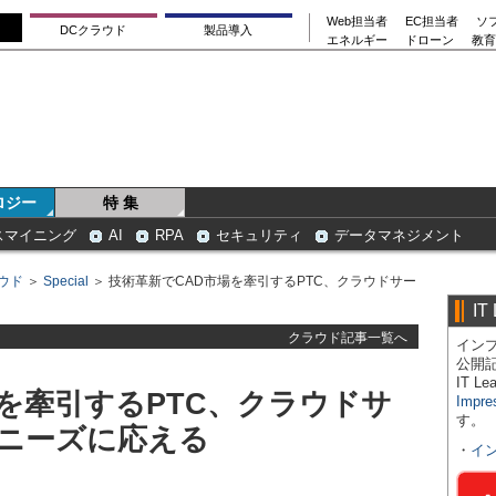
Web担当者
EC担当者
ソ
DCクラウド
製品導入
エネルギー
ドローン
教育
ロジー
特 集
スマイニング
AI
RPA
セキュリティ
データマネジメント
ウド
＞
Special
＞ 技術革新でCAD市場を牽引するPTC、クラウドサー
IT
クラウド記事一覧へ
インプ
公開
IT 
を牽引するPTC、クラウドサ
Impre
す。
ニーズに応える
・
イ