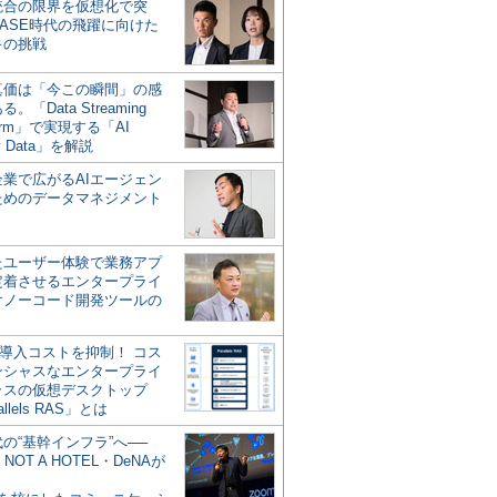
統合の限界を仮想化で突
ASE時代の飛躍に向けた
キの挑戦
の真価は「今この瞬間」の感
。「Data Streaming
form」で実現する「AI
y Data」を解説
企業で広がるAIエージェン
ためのデータマネジメント
？
たユーザー体験で業務アプ
定着させるエンタープライ
けノーコード開発ツールの
の導入コストを抑制！ コス
ンシャスなエンタープライ
ラスの仮想デスクトップ
allels RAS」とは
代の“基幹インフラ”へ──
NOT A HOTEL・DeNAが