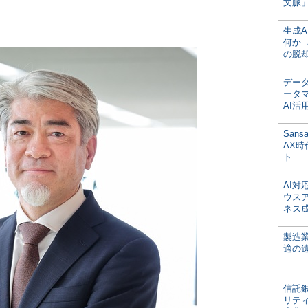
文脈」
生成
何か─
の脱
デー
ータ
AI活
San
AX
ト
AI
ウス
ネス
製造
適の
信託銀
リテ