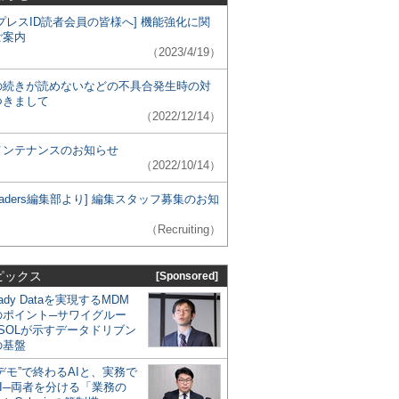
プレスID読者会員の皆様へ] 機能強化に関
ご案内
（2023/4/19）
の続きが読めないなどの不具合発生時の対
つきまして
（2022/12/14）
メンテナンスのお知らせ
（2022/10/14）
 Leaders編集部より] 編集スタッフ募集のお知
（Recruiting）
ピックス
[Sponsored]
eady Dataを実現するMDM
のポイント─サワイグルー
SOLが示すデータドリブン
の基盤
デモ”で終わるAIと、実務で
I─両者を分ける「業務の