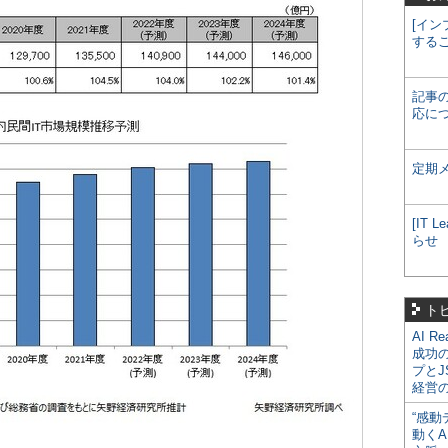
[イン
する
記事
応に
定期
[IT
らせ
ト
AI R
成功
プとJ
経営
“感動
動くA