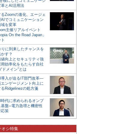
mを核にしたコミュニケーシ
革とAI活用法
るZoomの進化、エージェ
型AIでコミュニケーション
領域を変革
oom主催リアルイベント
opia On the Road Japan」
ート
年ぶりに到来したチャンスを
活かす？
価値向上とセキュリティ強
運用効率化をもたらす自社
“ドメイン”とは
I導入が迫るIT部門改革―
員エンゲージメント向上に
るRidgelinezの処方箋
AI時代に求められるオンプ
ス基盤─電力急増と機密性
対応策
チオシ特集