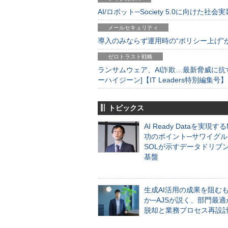
AI/ロボット─Society 5.0に向けた社会実
メールセキュリティ
導入のみならず運用時の“ポリシー上げ”が肝心
ゼロトラスト戦略
ランサムウェア、AI詐欺…最新脅威に抗
ーハイジーン]【IT Leaders特別編集号】
トピックス
AI Ready Dataを実現す
功のポイント─サワイグル
SOLが示すデータドリブ
基盤
生成AI活用の成果を阻む
か─AJSが説く、部門最適
脱却と業務プロセス再設