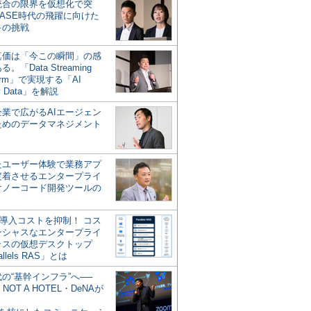
統合の限界を仮想化で突
ASE時代の飛躍に向けた
キの挑戦
の真価は「今この瞬間」の感
。「Data Streaming
form」で実現する「AI
y Data」を解説
企業で広がるAIエージェン
ためのデータマネジメント
？
たユーザー体験で業務アプ
定着させるエンタープライ
けノーコード開発ツールの
の導入コストを抑制！ コス
ンシャスなエンタープライ
ラスの仮想デスクトップ
allels RAS」とは
代の“基幹インフラ”へ──
NOT A HOTEL・DeNAが