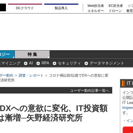
Web担当者
EC担当者
ソ
DCクラウド
製品導入
エネルギー
ドローン
教育
ロジー
特 集
スマイニング
AI
RPA
セキュリティ
データマネジメント
ザー動向
＞
調査・レポート
＞ コロナ禍以前/以後でDXへの意欲に変
経済研究所
IT
ユーザー動向記事一覧へ
インプ
公開
IT 
DXへの意欲に変化、IT投資額
Impre
す。
は漸増─矢野経済研究所
・
イ