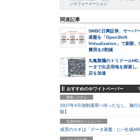
ンスフォーメーション
関連記事
SMBC日興証券、サーバ
基盤を「OpenShift
Virtualization」で刷新
費用を2割減
丸亀製麺のトリドールHD
ータで出店用地を探索し
店を加速
おすすめのホワイトペーパー
「製
業務システム
2027年4月強制適用へ待ったなし、施行迫
版】
生成AI/AIエージェント
成否のカギは「データ基盤」に─生成AI時代
フィジカルAI