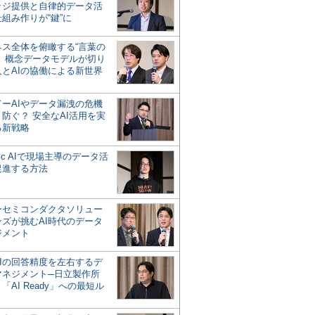
ッジ提供と自律的データ活
組み作りが“鍵”に
ネス全体を俯瞰する“言葉の
”、概念データモデルが切り
人とAIの協働による新世界
？
ドーAIやデータ漏洩の危機
防ぐ？ 安全なAI活用を実
る新戦略
ntic AIで現場主導のデータ活
促進する方法
ーセミコンダクタソリュー
ンズが挑むAI時代のデータ
ジメント
AIの回答精度を左右するデ
マネジメント─日立製作所
「AI Ready」への最短ル