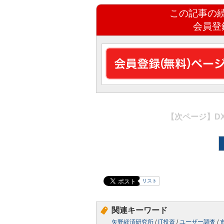
この記事の
会員登
【次ページ】
D
リスト
関連キーワード
矢野経済研究所
/
IT投資
/
ユーザー調査
/