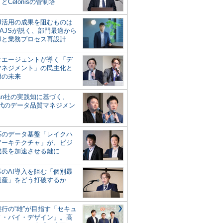
とCelonisの管制塔
AI活用の成果を阻むものは
AJSが説く、部門最適から
却と業務プロセス再設計
タエージェントが導く「デ
マネジメント」の民主化と
用の未来
san社の実践知に基づく、
時代のデータ品質マネジメン
対応のデータ基盤「レイクハ
アーキテクチャ」が、ビジ
成長を加速させる鍵に
業のAI導入を阻む「個別最
遺産」をどう打破するか
行の“雄”が目指す「セキュ
ィ・バイ・デザイン」。高