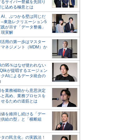
するサイバー脅威を先回り
封じ込める極意とは
とAI、ぶつかる壁は同じだ
」─東急レクリエーション5
実践が示す「データ整備」
う現実解
AI活用の第一歩はマスター
タマネジメント（MDM）か
Iの95％はなぜ使われない
Qlikが提唱するエージェン
ックAIによるデータ統合の
軸
活用を業務補助から意思決定
へと高め、業務プロセスを
させるための道筋とは
の価値を維持し続ける「デー
続供給の型」と「横断組
ータの民主化」の実践法！