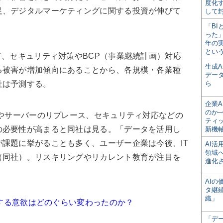
度化
足、デジタルマーケティングに関する投資が伸びて
して
「BI
った
年の
とい
、セキュリティ対策やBCP（事業継続計画）対応
生成
る被害が増加傾向にあることから、各規模・各業種
デー
社は予測する。
ら
企業A
のか─
やサーバーのリプレース、セキュリティ対応などの
ティ
の必要性が高まると同社は見る。「データを活用し
新機
課題に挙がることも多く、ユーザー企業は今後、IT
AI
領域
（同社）。リスキリングやリカレント教育が注目を
進化
。
AI
タ継
織」
対する意欲はどのぐらい変わったのか？
「デ