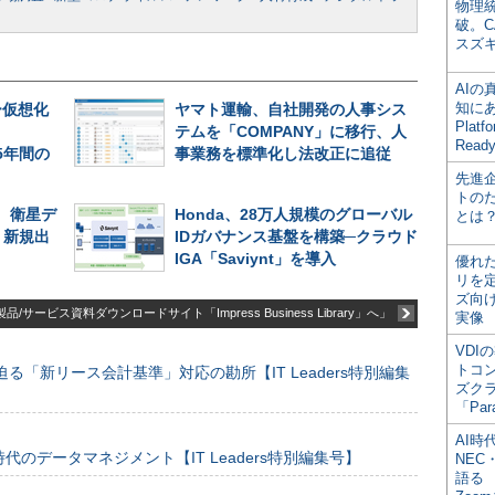
物理
破。C
スズ
AI
知にある
ー仮想化
ヤマト運輸、自社開発の人事シス
Plat
テムを「COMPANY」に移行、人
Read
、5年間の
事業務を標準化し法改正に追従
先進
トの
、衛星デ
Honda、28万人規模のグローバル
とは
、新規出
IDガバナンス基盤を構築─クラウド
IGA「Saviynt」を導入
優れ
リを
ズ向
品/サービス資料ダウンロードサイト「Impress Business Library」へ」
実像
VDI
トコ
る「新リース会計基準」対応の勘所【IT Leaders特別編集
ズク
「Par
AI時
のデータマネジメント【IT Leaders特別編集号】
NEC・
語る