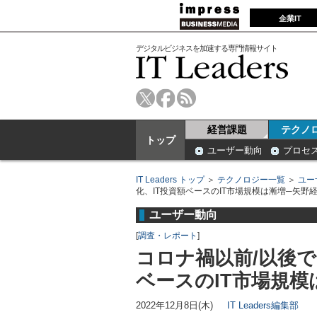
企業IT
デジタルビジネスを加速する専門情報サイト
経営課題
テクノ
トップ
ユーザー動向
プロセ
IT Leaders トップ
＞
テクノロジー一覧
＞
ユー
化、IT投資額ベースのIT市場規模は漸増─矢野
ユーザー動向
[
調査・レポート
]
コロナ禍以前/以後で
ベースのIT市場規模
2022年12月8日(木)
IT Leaders編集部