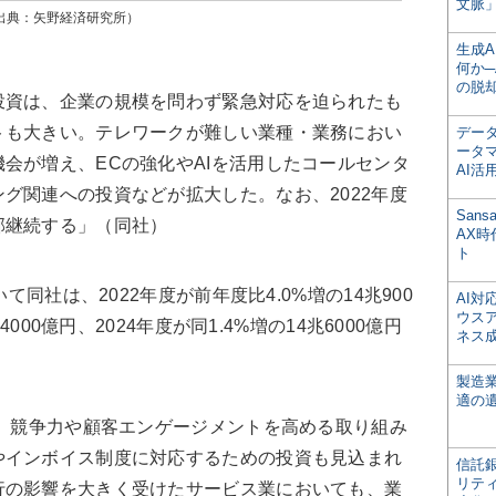
文脈」
（出典：矢野経済研究所）
生成
何か─
の脱
資は、企業の規模を問わず緊急対応を迫られたも
トも大きい。テレワークが難しい業種・業務におい
デー
ータ
会が増え、ECの強化やAIを活用したコールセンタ
AI活
グ関連への投資などが拡大した。なお、2022年度
San
部継続する」（同社）
AX
ト
て同社は、2022年度が前年度比4.0%増の14兆900
AI
ウス
4000億円、2024年度が同1.4%増の14兆6000億円
ネス
製造
適の
、競争力や顧客エンゲージメントを高める取り組み
やインボイス制度に対応するための投資も見込まれ
信託銀
リテ
行の影響を大きく受けたサービス業においても、業