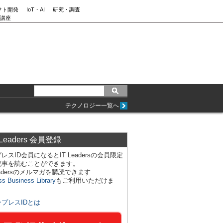
フト開発
IoT・AI
研究・調査
講座
テクノロジー一覧へ
 Leaders 会員登録
レスID会員になるとIT Leadersの会員限定
記事を読むことができます。
Leadersのメルマガを購読できます
ss Business Library
もご利用いただけま
ンプレスIDとは