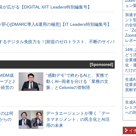
Zoo
ョン変
装が広がる【DIGITAL X/IT Leaders特別編集号】
加速す
ント
[DMARC導入&運用の極意]【IT Leaders特別編集号】
の全
─「Z
Zoomt
レポ
するデジタル免疫力を！[前提のゼロトラスト、不断のサイバ
14
どう
企業
[Sponsored]
化・
だけの
るMDM成
“感動デモ”で終わるAIと、実務で
生成A
ープとJ
動くAI─両者を分ける「業務の文
従業
ン経営の
脈」とCelonisの管制塔
貢献す
生成
レミ
への
ものは何
データエージェントが導く「デー
からの
タマネジメント」の民主化とAI活
計
用の未来
イ