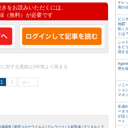
ナレ
続きをお読みいただくには、
用の仕
録（無料）が必要です
ビジ
地図
拓く
とは
シャ
をどう
現す
Age
Xに対する意欲は3年前より高まる
用を
1
2
次へ
ソニ
ショ
マネ
生成
ータ
が説く
ート
市場調査
/
新型コロナウイルス
/
テレワーク
/
人材育成
/
デジタルトラ