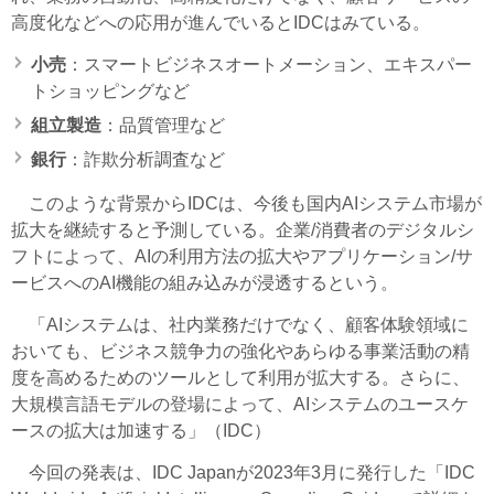
高度化などへの応用が進んでいるとIDCはみている。
小売
：スマートビジネスオートメーション、エキスパー
トショッピングなど
組立製造
：品質管理など
銀行
：詐欺分析調査など
このような背景からIDCは、今後も国内AIシステム市場が
拡大を継続すると予測している。企業/消費者のデジタルシ
フトによって、AIの利用方法の拡大やアプリケーション/サ
ービスへのAI機能の組み込みが浸透するという。
「AIシステムは、社内業務だけでなく、顧客体験領域に
おいても、ビジネス競争力の強化やあらゆる事業活動の精
度を高めるためのツールとして利用が拡大する。さらに、
大規模言語モデルの登場によって、AIシステムのユースケ
ースの拡大は加速する」（IDC）
今回の発表は、IDC Japanが2023年3月に発行した「IDC