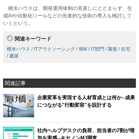
積水ハウスは、開発運用体制の見直しにとどまらず、生
成AIや自動化ツールなどの先進的な技術の導入も検討して
いくという。
関連キーワード
積水ハウス
/
ITアウトソーシング
/
IBM
/
IT部門
/
製造
/
住宅
/
建築
関連記事
企業変革を実現する人材育成とは何か─成果
につながる”行動変容”を設計する
社内ヘルプデスクの負荷、担当者の7割が増
加を実感─キヤノンMJ調査