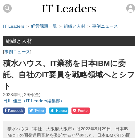
IT Leaders
＞
経営課題一覧
＞
組織と人材
＞
事例ニュース
組織と人材
事例ニュース
積水ハウス、IT業務を日本IBMに委
託、自社のIT要員を戦略領域へとシフ
ト
2023年9月29日(金)
日川 佳三（IT Leaders編集部）
!
Facebook
Twitter
Hatena
Pocket
積水ハウス（本社：大阪府大阪市）は2023年9月29日、日本IB
MにITの開発運用業務を委託すると発表した。日本IBMがITの開