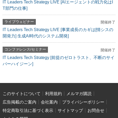
IT Leaders Tech Strategy LIVE [AIエージェントの戦力化はI
T部門の仕事]
ライブウェビナー
開催終了
IT Leaders Tech Strategy LIVE [事業成長のカギは[情シスの
開発力] 生成AI時代のシステム開発]
コンファレンス/セミナー
開催終了
IT Leaders Tech Strategy [前提のゼロトラスト、不断のサイ
バーハイジーン]
このサイトについて
利用規約
メルマガ購読
広告掲載のご案内
会社案内
プライバシーポリシー
特定商取引法に基づく表示
サイトマップ
お問合せ