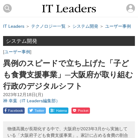
IT Leaders
＞
テクノロジー一覧
＞
システム開発
＞
ユーザー事例
システム開発
ユーザー事例
異例のスピードで立ち上げた「子ど
も食費支援事業」─大阪府が取り組む
行政のデジタルシフト
2023年12月18日(月)
神 幸葉（IT Leaders編集部）
!
Facebook
Twitter
Hatena
Pocket
物価高騰が長期化する中で、大阪府が2023年3月から実施して
いる「大阪府子ども食費支援事業」。家計に占める食費の割合