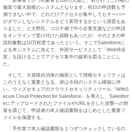
「新事業でかつ対象者も100万人超と、府が行うこの種の
施策で最大規模のシステムとなります。初日の申請数も予
測できない中で、どれだけアクセスが集中してもサーバー
がダウンしないシステムをどう実現するかという課題もあ
りました」と大野氏。コロナ禍で中小企業支援などの申請
をオンラインで受け付けた経験もあったが、そのときの申
請対象数は10万程度であったという。そこでSalesforceに
よる本システムに加えて、外部サービスとして「Web待合
室」を設けることでアクセス集中の緩和を図ることにし
た。
そして、大規模自治体の施策として情報セキュリティは
このうえなく重要となる。府は今回のシステム構築に伴
い、ウィズセキュアのクラウドセキュリティツール「WithS
ecure Cloud Protection for Salesforce」を導入し、Salesforc
eにアップロードされたファイルやURLを介した攻撃への対
策を講じて、申請者の本人確認書類をはじめとした重要フ
ァイルを保護する。
「手作業で本人確認書類を１つずつチェックしているの