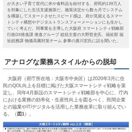
が大きい子育て世代に米や食料品を給付する、府民約139万人
を対象にした生活支援施策だ。施策決定から数カ月でシステム
を構築してスタートさせたスピード感は、府が見据えるスマー
トシティ構想やデジタルトランスフォーメーションにも生かし
ていく考えだ。同事業を主導した大阪府 スマートシティ戦略部
行政DX推進課 推進グループ 総括主査の大野哲史氏、福祉部 福
祉総務課 物価高騰対策チーム 参事の廣川宏氏に話を聞いた。
アナログな業務スタイルからの脱却
大阪府（府庁所在地：大阪市中央区）は2020年3月に住
民のQOL向上を目標に掲げた大阪スマートシティ戦略を策
定し、同年4月新設のスマートシティ戦略部を中心に、庁内
における業務の効率化・生産性向上を図るべく、民間企業
との協業やIT/デジタルを活用した業務改革に取り組んでい
る。（
図1
）。