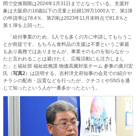
間で交換期限は2024年1月31日までとなっている。支援対
象は大阪府の18歳以下の児童と妊婦139万1000人で、第1弾
の申請率は78.4％、第2弾は2023年11月末時点で81.8％と
第１弾を上回った。
「給付事業のため、1人でも多くの方に申請してもらうこ
とが前提です。もちろん食料品の支援は不要というご家庭
もあり義務ではありませんが、事業そのものを知らなかっ
たと言われることは避けたく、広報活動にも注力しまし
た」と福祉部 福祉総務課 物価高騰対策チーム 参事の廣川宏
氏（
写真2
）は説明する。吉村洋文府知事の会見での紹介や
チラシの配布・設置などを行ったが、クチコミやSNSを通
じて知ったという人が一番多かったという。