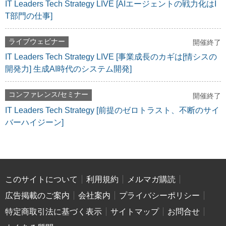
IT Leaders Tech Strategy LIVE [AIエージェントの戦力化はI
T部門の仕事]
ライブウェビナー
開催終了
IT Leaders Tech Strategy LIVE [事業成長のカギは[情シスの
開発力] 生成AI時代のシステム開発]
コンファレンス/セミナー
開催終了
IT Leaders Tech Strategy [前提のゼロトラスト、不断のサイ
バーハイジーン]
このサイトについて
利用規約
メルマガ購読
広告掲載のご案内
会社案内
プライバシーポリシー
特定商取引法に基づく表示
サイトマップ
お問合せ