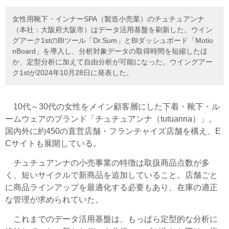
女性用靴下・インナーSPA（製造小売業）のチュチュアンナ
（本社：大阪府大阪市）はデータ活用基盤を刷新した。ウイン
グアーク1stのBIツール「Dr.Sum」とBIダッシュボード「Motio
nBoard」を導入し、分析対象データの取得時間を短縮したほ
か、定型分析に加えて自由分析が可能になった。ウイングアー
ク1stが2024年10月28日に発表した。
10代～30代の女性をメイン顧客層にした下着・靴下・ル
ームウェアのブランド「チュチュアンナ（tutuanna）」。
国内外に約450の直営店舗・フランチャイズ店舗を構え、E
Cサイトも展開している。
チュチュアンナの小売事業の特徴は取扱商品点数が多
く、短いサイクルで新商品を追加していること。店舗ごと
に商品ラインアップを最適化する必要もあり、在庫の適正
な管理が求められていた。
これまでのデータ活用基盤は、もっぱら定型的な分析に