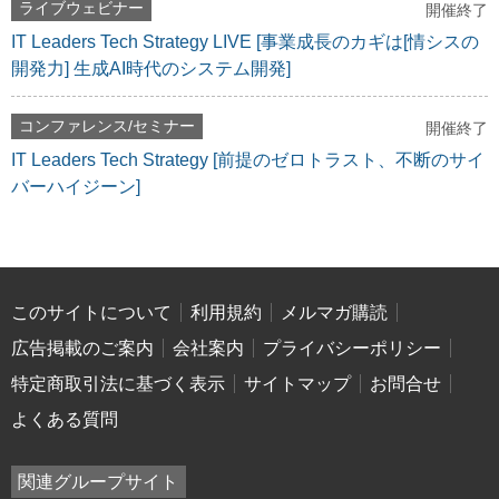
ライブウェビナー
開催終了
IT Leaders Tech Strategy LIVE [事業成長のカギは[情シスの
開発力] 生成AI時代のシステム開発]
コンファレンス/セミナー
開催終了
IT Leaders Tech Strategy [前提のゼロトラスト、不断のサイ
バーハイジーン]
このサイトについて
利用規約
メルマガ購読
広告掲載のご案内
会社案内
プライバシーポリシー
特定商取引法に基づく表示
サイトマップ
お問合せ
よくある質問
関連グループサイト