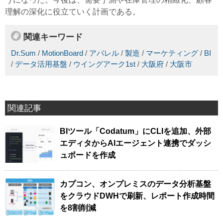
理解の深化に役立ていく計画である。
関連キーワード
Dr.Sum
/
MotionBoard
/
アパレル
/
製造
/
マーケティング
/
BI
/
データ活用基盤
/
ウイングアーク1st
/
大阪府
/
大阪市
関連記事
BIツール「Codatum」にCLIを追加、外部
エディタからAIエージェント連携でダッシ
ュボードを作成
カプコン、オンプレミスのデータ分析基盤
をクラウドDWHで刷新、レポート作成時間
を8割削減