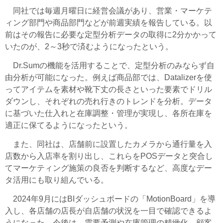
同社では毎週月曜日に経営会議があり、営業・マーケテ
ィング部門や商品部門などが前週実績を報告している。以
前はその報告に必要な定型分析データの取得に2分かかって
いたのが、2～3秒で済むようになったという。
Dr.Sumの機能を活用することで、定型分析のみならず自
由分析が可能になった。例えば商品部では、Datalizerを使
ってアイテムを素材や靴下丈の長さといった要素でドリル
ダウンし、それぞれの売れ行きのトレンドを分析。データ
に基づいた仕入れと在庫調整・管理が実現し、各所在庫を
適正に保てるようになったという。
また、同社は、店舗前に設置したカメラから通行量を入
店数から入店率を割り出し、これらをPOSデータと突合し
てマーケティング施策の良否を判断するなど、高度なデー
タ活用にも取り組んでいる。
2024年9月にはBIダッシュボードの「MotionBoard」を導
入し、各店舗の店長が自店舗の状況を一目で確認できるよ
うになった。今後は、需要予測や在庫管理の精緻化、顧客