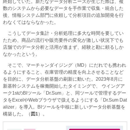
終始していた。新たなデータ分析ニーズが生じた際は、複
数のシステムから必要なデータを手作業で収集・統合した
後、情報システム部門に依頼して分析項目の追加開発を行
わなくてはならなかった。
こうしてデータ集計・分析処理に多大な時間を要してい
たため、商品の流行や販売要件の変化が激しい状況下でも
店舗でのデータ分析と活用が進まず、経験と勘に頼るしか
なかったという。
そこで、マーチャンダイジング（MD）にだれでも携われ
るようにすること、在庫管理の精度を向上させることなど
を目的に、データ分析基盤の刷新に動いた。2023年8月に
新基幹システムを稼働開始したタイミングで、 ウイングア
ーク1stのBIツール「Dr.Sum」と、同ツールで管理するデー
タをExcelやWebブラウザで扱えるようにする「Dr.Sum Dat
alizer」を導入。BIツールを中核に新しいデータ分析基盤を
構築した。（
図1
）。