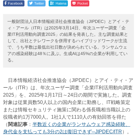
!
Facebook
Twitter
Hatena
Pocket
一般財団法人日本情報経済社会推進協会（JIPDEC）とアイ・テ
ィ・アール（ITR）は2025年3月14日、年次ユーザー調査「企
業IT利活用動向調査2025」の結果を発表した。主な調査結果と
して、出社とテレワークを併用するハイブリッドワークが主流
で、うち半数は最低出社日数が決められている。ランサムウェ
アの感染経験は48％に及ぶ。生成AIは45%の企業が利用してい
る。
日本情報経済社会推進協会（JIPDEC）とアイ・ティ・ア
ール（ITR）は、年次ユーザー調査「企業IT利活用動向調査
2025」を、2025年1月17日～24日の期間で実施した。調査
対象は従業員数50人以上の国内企業に勤務し、IT戦略策定
または情報セキュリティ施策に関わる係長職相当職以上の
役職者約1万7000人。1社1人で1110人の有効回答を得た
（
関連記事
：
半数近くの企業がランサムウェア感染経験、
身代金を支払っても3分の2は復旧できず─JIPDEC/ITR
）。