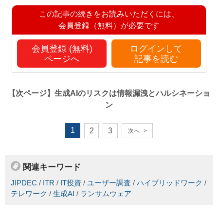
この記事の続きをお読みいただくには、
会員登録（無料）が必要です
会員登録 (無料)
ログインして
ページへ
記事を読む
【次ページ】
生成AIのリスクは情報漏洩とハルシネーショ
ン
1
2
3
次へ
>
関連キーワード
JIPDEC
/
ITR
/
IT投資
/
ユーザー調査
/
ハイブリッドワーク
/
テレワーク
/
生成AI
/
ランサムウェア