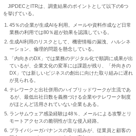
JIPDECとITRは、調査結果のポイントとして以下の6つ
を挙げている。
45％の企業が生成AIを利用。メールや資料作成など日常
業務の利用では80％超が効果を認識している。
生成AI利用のリスクとして、機密情報の漏洩、ハルシネ
ーション、倫理的問題を懸念している。
「内向きのDX」では業務のデジタル化で順調に成果が出
ているが、企業文化の変革には課題が残り、「外向きの
DX」では新しいビジネスの創出に向けた取り組みに遅れ
が見られる。
テレワークと出社併用のハイブリッドワークが主流であ
るが、最低出社日数を義務づける企業やテレワーク制度
がほとんど活用されていない企業もある。
ランサムウェア感染経験は48％、メールによる攻撃とリ
モートアクセスの脆弱性が主な侵入経路。
プライバシーガバナンスの取り組みが、従業員と顧客の