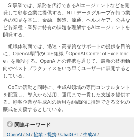
SI事業では、業務を代行できるAIエージェントなどを開
発して顧客企業に提供する。NTTデータグループが持つ業
界の知見を基に、金融、製造、流通、ヘルスケア、公共な
ど各業種・業界に特有の課題を理解するAIエージェントを
開発する。
組織体制面では、迅速・高品質なサポートの提供を目的
に、OpenAI専門のCoE組織「OpenAI Center of Excellenc
e」を新設する。OpenAIとの連携を通じて、最新の技術動
向やベストプラクティスをいち早くユーザーに展開すると
している。
CoEの活動と同時に、生成AI領域の専門コンサルタント
を配置し、導入から活用、運用まで一貫した支援を提供す
る。顧客企業が生成AIの活用を組織的に推進できる文化の
醸成を支援するとしている。
関連キーワード
OpenAI
/
SI
/
協業・提携
/
ChatGPT
/
生成AI
/