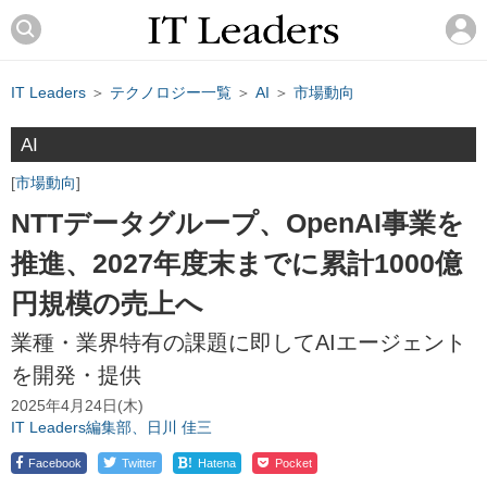
IT Leaders
＞
テクノロジー一覧
＞
AI
＞
市場動向
AI
市場動向
NTTデータグループ、OpenAI事業を
推進、2027年度末までに累計1000億
円規模の売上へ
業種・業界特有の課題に即してAIエージェント
を開発・提供
2025年4月24日(木)
IT Leaders編集部、日川 佳三
!
Facebook
Twitter
Hatena
Pocket