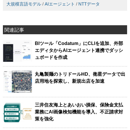
大規模言語モデル
/
AIエージェント
/
NTTデータ
関連記事
BIツール「Codatum」にCLIを追加、外部
エディタからAIエージェント連携でダッシ
ュボードを作成
丸亀製麺のトリドールHD、衛星データで出
店用地を探索し、新規出店を加速
三井住友海上とあいおい損保、保険金支払
業務にAI画像検知機能を導入、不正請求対
策を強化