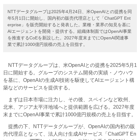
NTTデータグループは2025年4月24日、米OpenAIとの提携を同
年5月1日に開始し、国内初の販売代理店として「ChatGPT Ent
erprise」を販売開始すると発表した。業種・業界の知見を基に
AIエージェントを開発・提供する。組織体制面ではOpenAI事業
を推進するCoEを新設した。2027年度末までにOpenAI関連事
業で累計1000億円規模の売上を目指す。
NTTデータグループは、米OpenAIとの提携を2025年5月1
日に開始する。グループのシステム開発の実績・ノウハウ
を基に、OpenAIの生成AI技術を駆使してAIエージェント構
築などのサービスを提供する。
まずは日本市場に注力し、その後、スペインなど欧州、
北米、アジア太平洋地域へと提供範囲を広げる。2027年度
末までにOpenAI事業で累計1000億円規模の売上を目指す。
提携の下、NTTデータグループが、OpenAIの国内初の販
売代理店となって、法人向け生成AIサービス「ChatGPT En