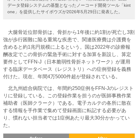
データ登録システムの基盤となったノーコード開発ツール「kint
one」を提供したサイボウズが2026年5月29日に発表した。
大腿骨近位部骨折は、骨折から1年後に約1割が死亡し3割
強が歩行困難に陥る重篤な疾患で、関連医療費は介護費を
含めると約1兆円規模に上るという。国は2022年の診療報
酬改定でこの骨折の緊急手術に対する加算を新設し、算定
要件としてFFN-J（日本脆弱性骨折ネットワーク）が運用
する臨床データベース（レジストリ）への症例登録を義務
付けた。現在、年間4万5000件超が登録されている。
北九州総合病院では、年間約250症例をFFN-Jのレジスト
リに登録している。この登録作業を担うのが医師事務作業
補助者（医師クラーク）である。電子カルテの各所に散在
する情報を手作業で集めて登録画面に転記する必要があ
り、慣れない担当者では1症例あたり最大30分かかってい
た。