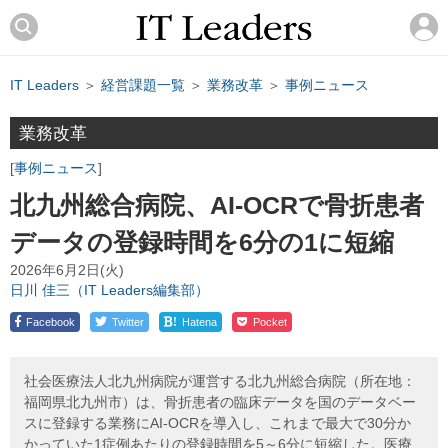
IT Leaders
＞
経営課題一覧
＞
業務改革
＞
事例ニュース
業務改革
事例ニュース
北九州総合病院、AI-OCRで骨折患者
データの登録時間を6分の1に短縮
2026年6月2日(火)
日川 佳三（IT Leaders編集部）
!
Facebook
Twitter
Hatena
Pocket
社会医療法人北九州病院が運営する北九州総合病院（所在地：
福岡県北九州市）は、骨折患者の臨床データを国のデータベー
スに登録する業務にAI-OCRを導入し、これまで最大で30分か
かっていた1症例あたりの登録時間を5～6分に短縮した。医療