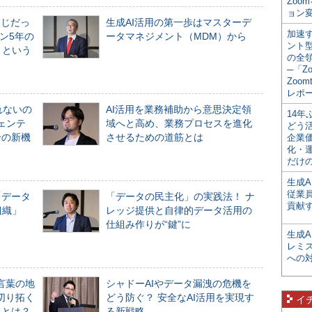
Zoo
ョン変
同じだっ
生成AI活用の第一歩はマスターデ
加速す
ン5年の
ータマネジメント（MDM）から
ント
」という
の全
─「Z
Zoomt
レポ
れないの
AI活用を業務補助から意思決定領
14
ジェンテ
域へと高め、業務プロセスを進化
どう
合の新機
させるための道筋とは
企業
化・
だけの
生成A
従業
「データ
「データの民主化」の実践法！ ナ
貢献す
組織」
レッジ提供と自律的データ活用の
仕組み作りが“鍵”に
生成
レミ
への
言葉の地
シャドーAIやデータ漏洩の危機を
切り拓く
どう防ぐ？ 安全なAI活用を実現す
イ
界とは？
る新戦略