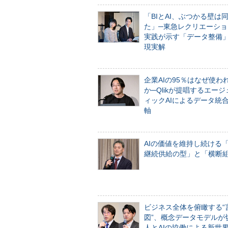
「BIとAI、ぶつかる壁は
た」─東急レクリエーショ
実践が示す「データ整備
現実解
企業AIの95％はなぜ使わ
か─Qlikが提唱するエー
ィックAIによるデータ統
軸
AIの価値を維持し続ける
継続供給の型」と「横断
ビジネス全体を俯瞰する“
図”、概念データモデルが
人とAIの協働による新世