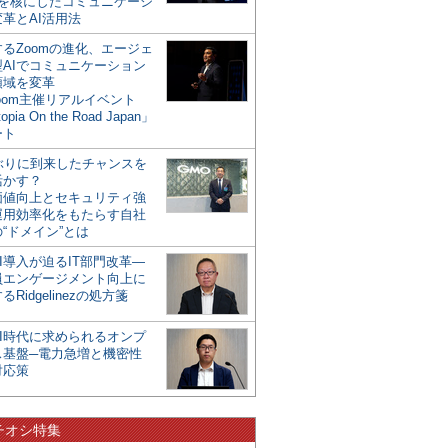
mを核にしたコミュニケーシ
革とAI活用法
るZoomの進化、エージェ
型AIでコミュニケーション
領域を変革
oom主催リアルイベント
opia On the Road Japan」
ート
年ぶりに到来したチャンスを
活かす？
価値向上とセキュリティ強
運用効率化をもたらす自社
“ドメイン”とは
I導入が迫るIT部門改革―
員エンゲージメント向上に
るRidgelinezの処方箋
AI時代に求められるオンプ
ス基盤─電力急増と機密性
対応策
チオシ特集