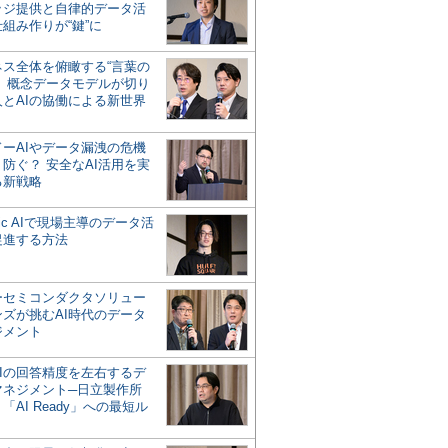
ッジ提供と自律的データ活
組み作りが“鍵”に
ネス全体を俯瞰する“言葉の
”、概念データモデルが切り
人とAIの協働による新世界
？
ドーAIやデータ漏洩の危機
防ぐ？ 安全なAI活用を実
る新戦略
ntic AIで現場主導のデータ活
促進する方法
ーセミコンダクタソリュー
ンズが挑むAI時代のデータ
ジメント
AIの回答精度を左右するデ
マネジメント─日立製作所
「AI Ready」への最短ル