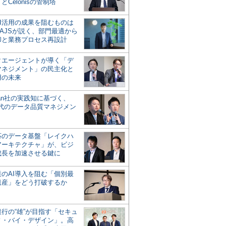
とCelonisの管制塔
AI活用の成果を阻むものは
AJSが説く、部門最適から
却と業務プロセス再設計
タエージェントが導く「デ
マネジメント」の民主化と
用の未来
san社の実践知に基づく、
時代のデータ品質マネジメン
対応のデータ基盤「レイクハ
アーキテクチャ」が、ビジ
成長を加速させる鍵に
業のAI導入を阻む「個別最
遺産」をどう打破するか
行の“雄”が目指す「セキュ
ィ・バイ・デザイン」。高