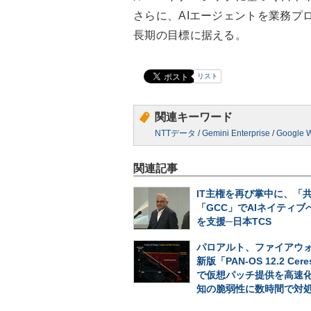
さらに、AIエージェントを業務プロセスに
長期の目標に据える。
リスト
関連キーワード
NTTデータ
/
Gemini Enterprise
/
Google 
関連記事
IT主権を再び掌中に、「
「GCC」でAIネイティブ
を支援─日本TCS
パロアルト、ファイアウォ
新版「PAN-OS 12.2 Cer
で仮想パッチ提供を高速
知の脆弱性に数時間で対