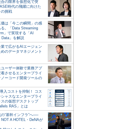
統合の限界を仮想化で突
ASE時代の飛躍に向けた
キの挑戦
の真価は「今この瞬間」の感
。「Data Streaming
form」で実現する「AI
y Data」を解説
企業で広がるAIエージェン
ためのデータマネジメント
？
たユーザー体験で業務アプ
定着させるエンタープライ
けノーコード開発ツールの
の導入コストを抑制！ コス
ンシャスなエンタープライ
ラスの仮想デスクトップ
allels RAS」とは
代の“基幹インフラ”へ──
NOT A HOTEL・DeNAが