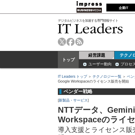
企業IT
デジタルビジネスを加速する専門情報サイト
経営課題
テクノ
トップ
ユーザー動向
プロセ
IT Leaders トップ
＞
テクノロジー一覧
＞
ベン
Google Workspaceのライセンス販売を開始
ベンダー戦略
[
新製品・サービス
]
NTTデータ、Gemini E
Workspaceのラ
導入支援とライセンス販