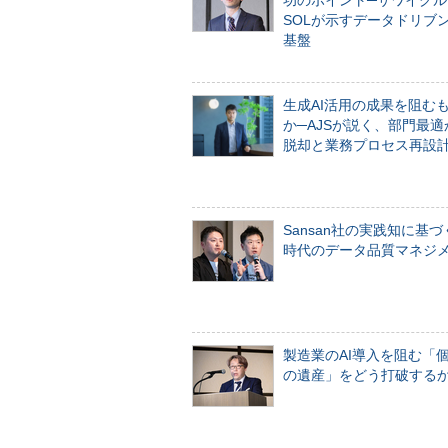
功のポイント─サワイグル
SOLが示すデータドリブ
基盤
生成AI活用の成果を阻む
か─AJSが説く、部門最適
脱却と業務プロセス再設
Sansan社の実践知に基づ
時代のデータ品質マネジ
製造業のAI導入を阻む「
の遺産」をどう打破する