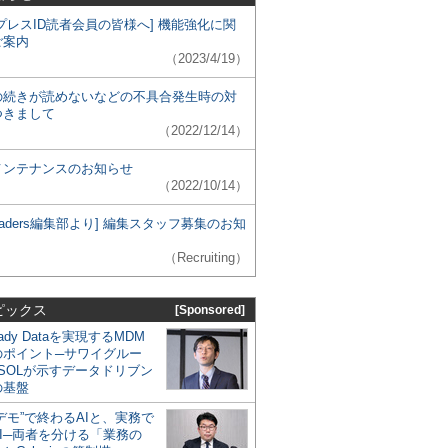
プレスID読者会員の皆様へ] 機能強化に関
ご案内
（2023/4/19）
の続きが読めないなどの不具合発生時の対
つきまして
（2022/12/14）
メンテナンスのお知らせ
（2022/10/14）
 Leaders編集部より] 編集スタッフ募集のお知
（Recruiting）
ピックス
[Sponsored]
eady Dataを実現するMDM
のポイント─サワイグルー
SOLが示すデータドリブン
の基盤
デモ”で終わるAIと、実務で
I─両者を分ける「業務の