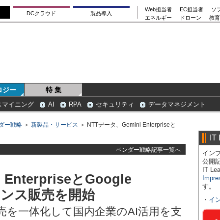
Web担当者
EC担当者
ソ
DCクラウド
製品導入
エネルギー
ドローン
教育
ロジー
特 集
スマイニング
AI
RPA
セキュリティ
データマネジメント
ダー戦略
＞
新製品・サービス
＞ NTTデータ、Gemini Enterpriseと
IT
ベンダー戦略記事一覧へ
インプ
公開
IT 
nterpriseとGoogle
Impre
す。
イセンス販売を開始
・
イ
売を一体化して国内企業のAI活用を支