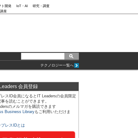
フト開発
IoT・AI
研究・調査
講座
テクノロジー一覧へ
 Leaders 会員登録
レスID会員になるとIT Leadersの会員限定
記事を読むことができます。
Leadersのメルマガを購読できます
ss Business Library
もご利用いただけま
ンプレスIDとは