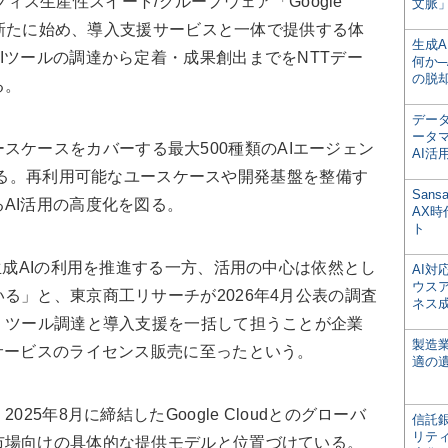
eと、オフィス生産性スイート/グループウェア「Google
文脈」
売を新たに始め、導入支援サービスと一体で提供する体
生成
Iツールの調達から定着・成果創出までをNTTデー
何か─
の脱
る。
デー
ータ
ースケースをカバーする
最大500種類
のAIエージェン
AI活
開発する。再利用可能なユースケースや開発基盤を整備す
San
AI活用の高度化を図る。
AX
ト
生成AIの利用を推進する一方、活用の中心は依然とし
AI
ウス
る」と、東京商工リサーチが2026年4月公表の調査
ネス
、ツール調達と導入支援を一括して担うことが企業
製造
サービスのライセンス販売に至ったという。
適の
25年8月に締結したGoogle Cloudとのグローバ
信託銀
リテ
市場向けの具体的な提供モデルと位置づけている。