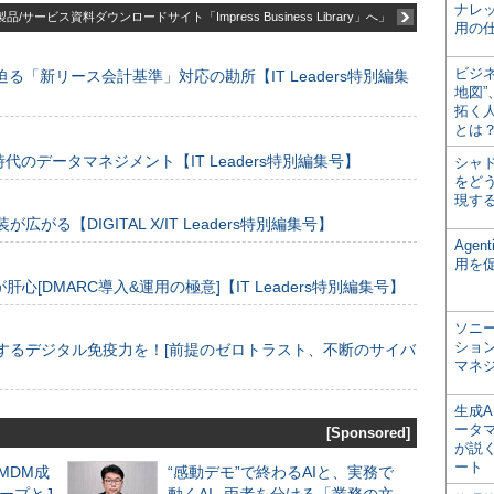
ナレ
品/サービス資料ダウンロードサイト「Impress Business Library」へ」
用の仕
ビジ
る「新リース会計基準」対応の勘所【IT Leaders特別編集
地図
拓く
とは
のデータマネジメント【IT Leaders特別編集号】
シャ
をどう
現す
装が広がる【DIGITAL X/IT Leaders特別編集号】
Age
用を
[DMARC導入&運用の極意]【IT Leaders特別編集号】
ソニ
ショ
するデジタル免疫力を！[前提のゼロトラスト、不断のサイバ
マネ
生成
ータ
[Sponsored]
が説く
ート
るMDM成
“感動デモ”で終わるAIと、実務で