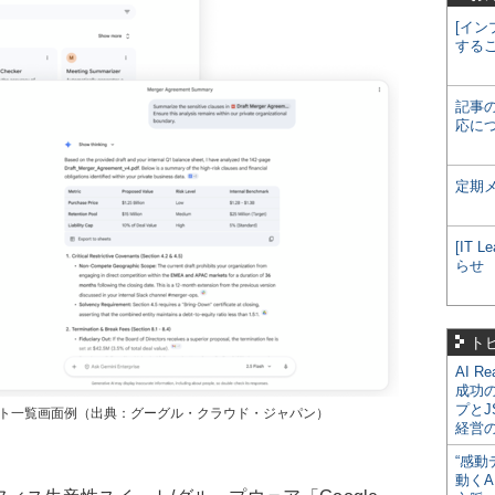
[イン
する
記事
応に
定期
[IT
らせ
ト
AI R
成功
プとJ
エージェント一覧画面例（出典：グーグル・クラウド・ジャパン）
経営
“感動
動くA