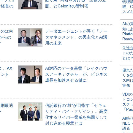
ープとJ
動くAI─両者を分ける「業務の文
物理
ン経営の
脈」とCelonisの管制塔
破。C
スズ
AI
知にある
ものは何
データエージェントが導く「デー
Plat
からの
タマネジメント」の民主化とAI活
Read
計
用の未来
先進
トの
とは
く、AX
AI対応のデータ基盤「レイクハウ
優れ
メント
スアーキテクチャ」が、ビジネス
リを
成長を加速させる鍵に
ズ向
実像
VDI
トコ
ズク
個別最適
信託銀行の“雄”が目指す「セキュ
「Par
か
リティ・バイ・デザイン」。高度
化するサイバー脅威を先回りして
AI時
封じ込める極意とは
NEC・
語る