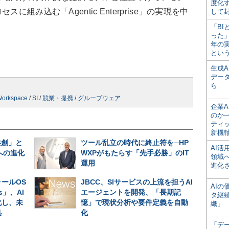
度化
組み込む「Agentic Enterprise」の実現を中
して
「BI
った
年の
とい
生成
デー
ら
Workspace
/
SI
/
競業・提携
/
グループウェア
企業A
のか─
ティ
新機
共創」と
ツール乱立の時代に終止符を─HP
AI
への進化
WXPがもたらす「先手必勝」のIT
領域
運用
進化
ールOS
JBCC、SIサービスの上流を担うAI
AI
es」、AI
エージェントを開発、「長期記
タ継
化し、未
憶」で現状分析や要件定義を自動
織」
処
化
「デ