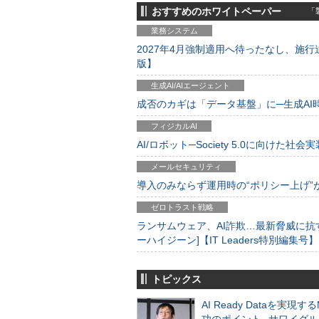
おすすめのホワイトペーパー
「製
業務システム
2027年4月強制適用へ待ったなし、施行迫
版】
生成AI/AIエージェント
成否のカギは「データ基盤」に─生成AI時代
フィジカルAI
AI/ロボット─Society 5.0に向けた社会実
メールセキュリティ
導入のみならず運用時の“ポリシー上げ”が肝心
ゼロトラスト戦略
ランサムウェア、AI詐欺…最新脅威に抗
ーハイジーン]【IT Leaders特別編集号】
トピックス
AI Ready Dataを実現す