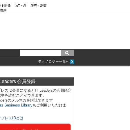
フト開発
IoT・AI
研究・調査
講座
テクノロジー一覧へ
 Leaders 会員登録
レスID会員になるとIT Leadersの会員限定
記事を読むことができます。
Leadersのメルマガを購読できます
ss Business Library
もご利用いただけま
ンプレスIDとは