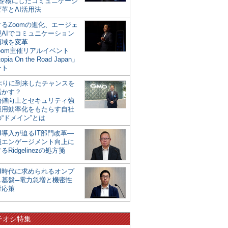
mを核にしたコミュニケーシ
革とAI活用法
るZoomの進化、エージェ
型AIでコミュニケーション
領域を変革
oom主催リアルイベント
opia On the Road Japan」
ート
年ぶりに到来したチャンスを
活かす？
価値向上とセキュリティ強
運用効率化をもたらす自社
“ドメイン”とは
I導入が迫るIT部門改革―
員エンゲージメント向上に
るRidgelinezの処方箋
AI時代に求められるオンプ
ス基盤─電力急増と機密性
対応策
チオシ特集