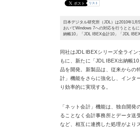
リスト
日本デジタル研究所（JDL）は2010年1月
おいてWindows 7への対応を行うととも
納帳10」「JDL IBEX会計10」「JDL
同社はJDL IBEXシリーズ全ライン
もに、新たに「JDL IBEX出納帳10」
品を開発。新製品は、従来からの
計」機能をさらに強化し、インタ
り効率的に実現する。
「ネット会計」機能は、独自開発
ることなく会計事務所とデータ送
など、相互に連携した処理がより