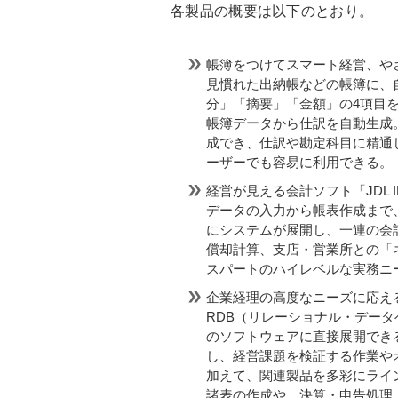
各製品の概要は以下のとおり。
帳簿をつけてスマート経営、やさし
見慣れた出納帳などの帳簿に、
分」「摘要」「金額」の4項目
帳簿データから仕訳を自動生成
成でき、仕訳や勘定科目に精通
ーザーでも容易に利用できる。
経営が見える会計ソフト「JDL I
データの入力から帳表作成まで
にシステムが展開し、一連の会
償却計算、支店・営業所との「
スパートのハイレベルな実務ニ
企業経理の高度なニーズに応える財
RDB（リレーショナル・データ
のソフトウェアに直接展開でき
し、経営課題を検証する作業や
加えて、関連製品を多彩にライ
諸表の作成や、決算・申告処理