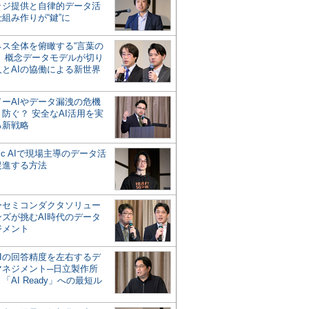
ッジ提供と自律的データ活
組み作りが“鍵”に
ネス全体を俯瞰する“言葉の
”、概念データモデルが切り
人とAIの協働による新世界
？
ドーAIやデータ漏洩の危機
防ぐ？ 安全なAI活用を実
る新戦略
ntic AIで現場主導のデータ活
促進する方法
ーセミコンダクタソリュー
ンズが挑むAI時代のデータ
ジメント
AIの回答精度を左右するデ
マネジメント─日立製作所
「AI Ready」への最短ル