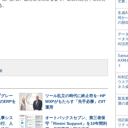
文脈」
る。
生成
何か─
の脱
デー
ータ
AI活
San
AX
ト
業
AI
ウス
ネス
プグレー
ツール乱立の時代に終止符を─HP
製造
のERPを
WXPがもたらす「先手必勝」のIT
適の
運用
人事シス
オートバックスセブン、第三者保
信託銀
移行、人
守「Rimini Support」を10年間利
リテ