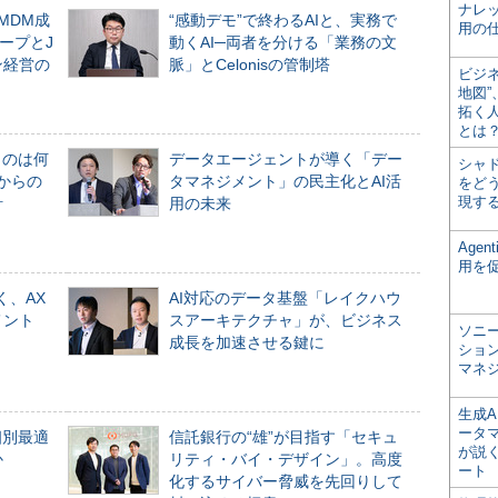
ナレ
るMDM成
“感動デモ”で終わるAIと、実務で
用の仕
ープとJ
動くAI─両者を分ける「業務の文
ン経営の
脈」とCelonisの管制塔
ビジ
地図
拓く
とは
ものは何
データエージェントが導く「デー
シャ
からの
タマネジメント」の民主化とAI活
をどう
現す
計
用の未来
Age
用を
く、AX
AI対応のデータ基盤「レイクハウ
メント
スアーキテクチャ」が、ビジネス
ソニ
成長を加速させる鍵に
ショ
マネ
生成
ータ
個別最適
信託銀行の“雄”が目指す「セキュ
が説く
か
リティ・バイ・デザイン」。高度
ート
化するサイバー脅威を先回りして