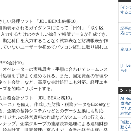
[イン
する
い経理ソフト 「JDL IBEX出納帳10」
自動表示されるガイダンスに従って「日付」「取引区
記事
応に
を入力するだけのやさしい操作で帳簿データが作成でき、
。勘定科目を入力することなく試算表など財務帳表が作
していないユーザーや初めてパソコン経理に取り組むユ
定期
BEX会計10」
[IT
、オペレーターの実務思考・手順に合わせてシームレス
らせ
計処理を手際よく進められる。また、固定資産の管理や
ネット会計」など、高度な会計処理にも対応。経理エキ
ーズを的確にサポートする。
ト
務会計ソフト「JDL IBEX財務10」
AI R
成功
ベース）を備え、作成した財務・税務データをExcelなど
プとJ
る。企業の基幹システムなどとのデータ互換にも対応
経営
オリジナルの経営資料の作成などがスムーズに行える。
“感動
ンナップ。企業グループの連結決算処理による連結財務
動くA
、給与計算、販売管理に至るまで、企業の経営中枢に発