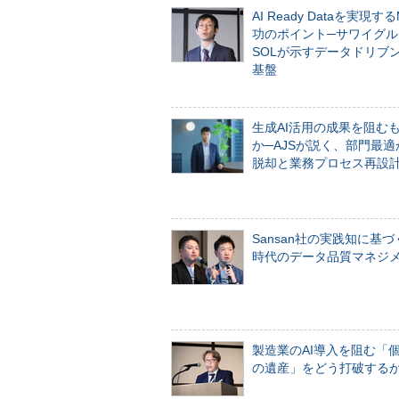
AI Ready Dataを実現す
功のポイント─サワイグル
SOLが示すデータドリブ
基盤
生成AI活用の成果を阻む
か─AJSが説く、部門最適
脱却と業務プロセス再設
Sansan社の実践知に基づ
時代のデータ品質マネジ
製造業のAI導入を阻む「
の遺産」をどう打破する