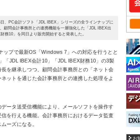
5日、PC会計ソフト「JDL IBEX」シリーズの全ラインナップに
に、顧問会計事務所との連携機能を一層強化した「JDL IBEX出
 IBEX財務10」を同日より販売開始すると発表した。
ナップで最新OS「Windows 7」への対応を行うとと
「JDL IBEX会計10」「JDL IBEX財務10」の3製
特長を継承しつつ、顧問会計事務所との「ネット会
ーネットを通じた会計事務所との連携した処理をよ
のデータ送受信機能により、メールソフトを操作す
受信を行える機能。会計事務所におけるデータ監査
スムーズになる。
お