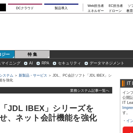
Web担当者
EC担当者
ソ
DCクラウド
製品導入
エネルギー
ドローン
教育
ロジー
特 集
スマイニング
AI
RPA
セキュリティ
データマネジメント
システム
＞
新製品・サービス
＞ JDL、PC会計ソフト「JDL IBEX」シ
機能を強化
IT
業務システム記事一覧へ
インプ
公開
IT 
「JDL IBEX」シリーズを
Impre
す。
対応させ、ネット会計機能を強化
・
イ