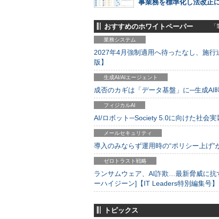
事業務を標準化し法改正
おすすめのホワイトペーパー
「製
業務システム
2027年4月強制適用へ待ったなし、施行迫
版】
生成AI/AIエージェント
成否のカギは「データ基盤」に─生成AI時代
フィジカルAI
AI/ロボット─Society 5.0に向けた社会実
メールセキュリティ
導入のみならず運用時の“ポリシー上げ”が肝心
ゼロトラスト戦略
ランサムウェア、AI詐欺…最新脅威に抗
ーハイジーン]【IT Leaders特別編集号】
トピックス