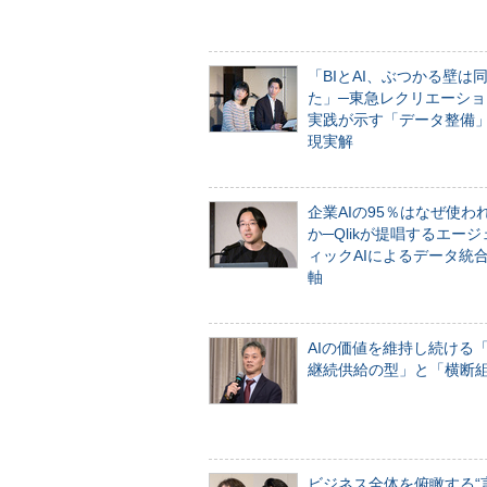
「BIとAI、ぶつかる壁は
た」─東急レクリエーショ
実践が示す「データ整備
現実解
企業AIの95％はなぜ使わ
か─Qlikが提唱するエー
ィックAIによるデータ統
軸
AIの価値を維持し続ける
継続供給の型」と「横断
ビジネス全体を俯瞰する“