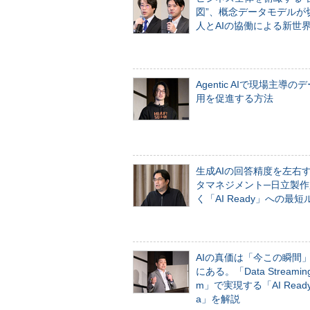
図”、概念データモデルが
人とAIの協働による新世
Agentic AIで現場主導の
用を促進する方法
生成AIの回答精度を左右
タマネジメント─日立製作
く「AI Ready」への最短
AIの真価は「今この瞬間
にある。「Data Streaming 
m」で実現する「AI Ready 
a」を解説