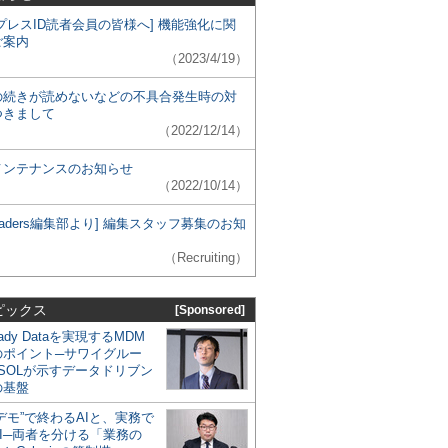
プレスID読者会員の皆様へ] 機能強化に関
ご案内
（2023/4/19）
の続きが読めないなどの不具合発生時の対
つきまして
（2022/12/14）
メンテナンスのお知らせ
（2022/10/14）
 Leaders編集部より] 編集スタッフ募集のお知
（Recruiting）
ピックス
[Sponsored]
eady Dataを実現するMDM
のポイント─サワイグルー
SOLが示すデータドリブン
の基盤
デモ”で終わるAIと、実務で
I─両者を分ける「業務の