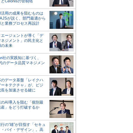
とCelonisの管制塔
AI活用の成果を阻むものは
AJSが説く、部門最適から
却と業務プロセス再設計
タエージェントが導く「デ
マネジメント」の民主化と
用の未来
san社の実践知に基づく、
時代のデータ品質マネジメン
対応のデータ基盤「レイクハ
アーキテクチャ」が、ビジ
成長を加速させる鍵に
業のAI導入を阻む「個別最
遺産」をどう打破するか
行の“雄”が目指す「セキュ
ィ・バイ・デザイン」。高