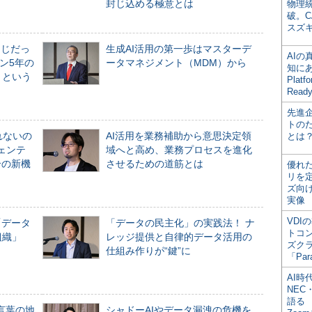
封じ込める極意とは
物理
破。C
スズ
同じだっ
生成AI活用の第一歩はマスターデ
AI
ン5年の
ータマネジメント（MDM）から
知にある
」という
Plat
Read
先進
トの
れないの
AI活用を業務補助から意思決定領
とは
ジェンテ
域へと高め、業務プロセスを進化
合の新機
させるための道筋とは
優れ
リを
ズ向
実像
VDI
「データ
「データの民主化」の実践法！ ナ
トコ
組織」
レッジ提供と自律的データ活用の
ズク
仕組み作りが“鍵”に
「Par
AI時
NEC・
語る
言葉の地
シャドーAIやデータ漏洩の危機を