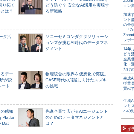
Zoo
切り拓く
どう防ぐ？ 安全なAI活用を実現す
ョン変
界とは？
る新戦略
加速す
ント
の全
─「Z
Zoomt
データ活
ソニーセミコンダクタソリューシ
レポ
ョンズが挑むAI時代のデータマネ
ジメント
14
どう
企業
化・
だけの
するデー
物理統合の限界を仮想化で突破。
生成A
所が説
CASE時代の飛躍に向けたスズキ
従業
ルート
の挑戦
貢献す
生成
レミ
への
」の感知
先進企業で広がるAIエージェント
Platfor
のためのデータマネジメントと
Dat
は？
イ