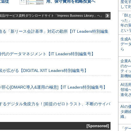
に追従
用、保守費用を戦略投資へ
度化
して
「BI
品/サービス資料ダウンロードサイト「Impress Business Library」へ」
った
年の
とい
る「新リース会計基準」対応の勘所【IT Leaders特別編集
生成
デー
ら
のデータマネジメント【IT Leaders特別編集号】
企業A
のか─
装が広がる【DIGITAL X/IT Leaders特別編集号】
ティ
新機
AI
[DMARC導入&運用の極意]【IT Leaders特別編集号】
領域
進化
するデジタル免疫力を！[前提のゼロトラスト、不断のサイバ
AI
タ継
織」
[Sponsored]
「デ