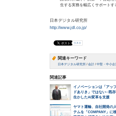
生する実務を幅広くサポートす
日本デジタル研究所
http://www.jdl.co.jp/
リスト
関連キーワード
日本デジタル研究所
/
会計
/
中堅・中小企
関連記事
イノベーションは「アッ
ドありき」ではない─既存
生かしたAI変革を支援
ヤマト運輸、自社開発の
テムを「COMPANY」に