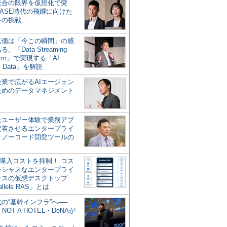
統合の限界を仮想化で突
ASE時代の飛躍に向けた
キの挑戦
の真価は「今この瞬間」の感
。「Data Streaming
form」で実現する「AI
y Data」を解説
企業で広がるAIエージェン
ためのデータマネジメント
？
たユーザー体験で業務アプ
定着させるエンタープライ
けノーコード開発ツールの
の導入コストを抑制！ コス
ンシャスなエンタープライ
ラスの仮想デスクトップ
allels RAS」とは
代の“基幹インフラ”へ──
NOT A HOTEL・DeNAが