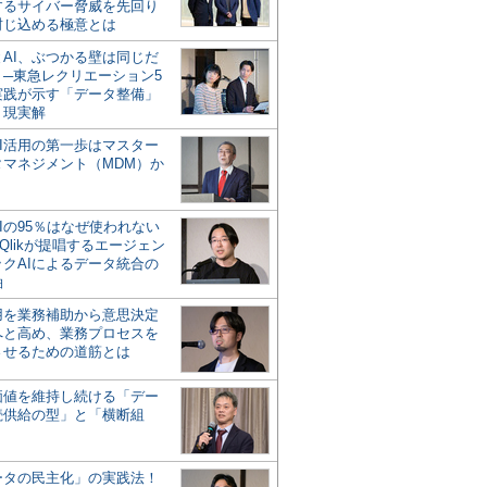
するサイバー脅威を先回り
封じ込める極意とは
とAI、ぶつかる壁は同じだ
」─東急レクリエーション5
実践が示す「データ整備」
う現実解
AI活用の第一歩はマスター
タマネジメント（MDM）か
Iの95％はなぜ使われない
Qlikが提唱するエージェン
ックAIによるデータ統合の
軸
活用を業務補助から意思決定
へと高め、業務プロセスを
させるための道筋とは
の価値を維持し続ける「デー
続供給の型」と「横断組
ータの民主化」の実践法！