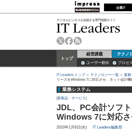
企業IT
デジタルビジネスを加速する専門情報サイト
経営課題
テクノ
トップ
ユーザー動向
プロセ
IT Leaders トップ
＞
テクノロジー一覧
＞
業務
リーズをWindows 7に対応させ、ネット会計
業務システム
[
新製品・サービス
]
JDL、PC会計ソフト
Windows 7に
2010年1月6日(水)
IT Leaders編集部