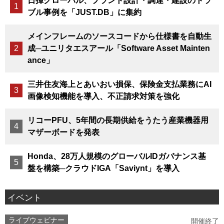
日揮グローバル、プラント設計・調達・建設のトラ
ブル事例を「JUST.DB」に集約
メインフレームのソースコードから仕様書を自動生
成─ユニリタエスアール「Software Asset Mainten
ance」
三井住友海上とあいおい損保、保険金支払業務にAI
画像検知機能を導入、不正請求対策を強化
リコーPFU、5年間の長期供給をうたう産業機器用
マザーボードを発表
Honda、28万人規模のグローバルIDガバナンス基
盤を構築─クラウドIGA「Saviynt」を導入
イベント
ライブウェビナー
開催終了