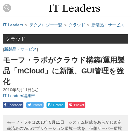
IT Leaders
＞
テクノロジー一覧
＞
クラウド
＞
新製品・サービス
クラウド
新製品・サービス
モーフ・ラボがクラウド構築/運用製
品「mCloud」に新版、GUI管理を強
化
2010年5月11日(火)
IT Leaders編集部
!
Facebook
Twitter
Hatena
Pocket
モーフ・ラボは2010年5月11日、システム構成をあらかじめ定
義済みのWebアプリケーション環境一式を、仮想サーバー環境