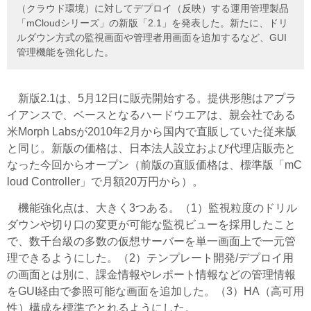
（クラウド環境）に対してデプロイ（反映）する運用管理製品
「mCloudシリーズ」の新版「2.1」を発表した。新たに、ドリ
ルダウン方式の監視画面や管理者用画面を追加するなど、GUI
管理機能を強化した。
新版2.1は、5月12日に販売開始する。提供形態はアプラ
イアンスで、ベースとなるハードウエアは、親会社である
米Morph Labsが2010年2月から国内で直販していた従来版
と同じ。新版の価格は、日本法人設立および代理店販売と
なった今回からオープン（前版の直販価格は、標準版「mC
loud Controller」で月額20万円から）。
機能強化点は、大きく3つある。（1）監視粒度のドリル
ダウンや切り口の変更が可能な監視ビューを採用したこと
で、数千台級の多数の仮想サーバーを単一画面上で一元管
理できるようにした。（2）テンプレート開発/デプロイ用
の画面とは別に、課金情報やレポート情報などの管理情報
をGUI経由で参照可能な画面を追加した。（3）HA（高可用
性）構成を標準でとれるようにした。