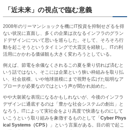
「近未来」の視点で臨む意義
2008年のリーマンショックを機にIT投資を抑制せざるを得
ない状況に直面し、多くの企業は次なるインフラのグラン
ドデザインについて思いを巡らした。そして、そろそろ行
動を起こそうというタイミングで大震災を経験し、ITの利
活用にかかわる価値観も大きく変わろうとしている。
例えば、節電を余儀なくされるこの夏を乗り切れば済むと
いう話ではない。そこには企業という狭い枠組みを取り払
い、社会規模、いや地球規模にまで視野を広げた聡明なア
プローチが必要なのではという声が聞かれ始めた。
やや大袈裟な表現になるかもしれないが、今後のインフラ
デザインに通底するのは「豊かな社会システムの創出」と
なろう。ITによって実社会をより高度で快適なものにして
いこうという取り組みを象徴するものとして「
Cyber Phys
ical Systems（CPS）
」という言葉がある。目の前で起こ