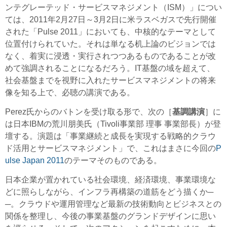
ンテグレーテッド・サービスマネジメント（ISM）」につい
ては、2011年2月27日～3月2日に米ラスベガスで先行開催
された「Pulse 2011」においても、中核的なテーマとして
位置付けられていた。それは単なる机上論のビジョンでは
なく、着実に浸透・実行されつつあるものであることが改
めて強調されることになるだろう。IT基盤の域を超えて、
社会基盤までを視野に入れたサービスマネジメントの将来
像を知る上で、必聴の講演である。
Perez氏からのバトンを受け取る形で、次の［
基調講演
］に
は日本IBMの荒川朋美氏（Tivoli事業部 理事 事業部長）が登
壇する。演題は「事業継続と成長を実現する戦略的クラウ
ド活用とサービスマネジメント」で、これはまさに今回の
P
ulse Japan 2011
のテーマそのものである。
日本企業が置かれている社会環境、経済環境、事業環境な
どに照らしながら、インフラ再構築の道筋をどう描くか─
─。クラウドや運用管理など最新の技術動向とビジネスとの
関係を整理し、今後の事業基盤のグランドデザインに思い