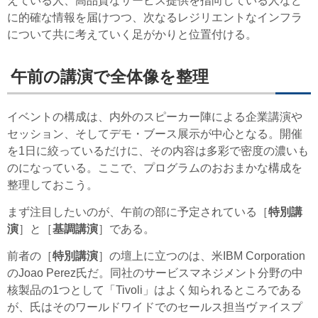
えている人、高品質なサービス提供を指向している人など
に的確な情報を届けつつ、次なるレジリエントなインフラ
について共に考えていく足がかりと位置付ける。
午前の講演で全体像を整理
イベントの構成は、内外のスピーカー陣による企業講演や
セッション、そしてデモ・ブース展示が中心となる。開催
を1日に絞っているだけに、その内容は多彩で密度の濃いも
のになっている。ここで、プログラムのおおまかな構成を
整理しておこう。
まず注目したいのが、午前の部に予定されている［
特別講
演
］と［
基調講演
］である。
前者の［
特別講演
］の壇上に立つのは、米IBM Corporation
のJoao Perez氏だ。同社のサービスマネジメント分野の中
核製品の1つとして「Tivoli」はよく知られるところである
が、氏はそのワールドワイドでのセールス担当ヴァイスプ