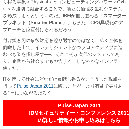
り得る事象＜Physical＞とコンピューティングパワー＜Cyb
er＞を適切に融合することで、新たな価値を生むシステム
を形成しようというものだ。IBMが推し進める「
スマーター
プラネット（Smarter Planet）
」もまた、CPS具現化のア
プローチと位置付けられるだろう。
付け焼き刃の事後対応を繰り返すのではなく、広く全体を
俯瞰した上で、インテリジェントかつプロアクティブに進
むべき道を指し示す──。それこそが次代のシステムであ
り、企業から社会までも包含する「しなやかなインフラ
像」だ。
ITを使って社会にどれだけ貢献し得るか。そうした視点を
持って
Pulse Japan 2011
に臨むことが、より有益で実りあ
る1日につながるだろう。
Pulse Japan 2011
IBMセキュリティー・コンファレンス 201
の詳しい情報やお申し込みはこちら