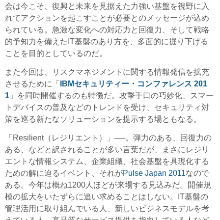
会は今こそ、復興と未来を見据えた力強い基盤を視野に入
れてアクションを起こすことが必要とのメッセージが込め
られている。急激な変化への対応力と回復力、そして戦略
的予知力を備えたIT基盤のあり方を、多面的に掘り下げる
ことを目的としているのだ。
また今回は、リスクマネジメントに関する情報発信を拡充
させるために「
IBMセキュリティー・コンファレンス 201
1
」を同時開催するのも特徴だ。攻撃手口の巧妙化、スマー
トデバイスの普及などのトレンドを受け、セキュリティ対
策を巡る新たなソリューションを提示する場ともなる。
「Resilient（レジリエント）」──。弾力のある、回復力の
ある、などと訳されることが多い言葉だが、まさにレジリ
エントな情報システム、企業組織、社会基盤を具現化する
ための解に迫るイベント、それが
Pulse Japan 2011
なので
ある。今年は概ね1200人ほどが来場する見込みだ。開催規
模の拡大をいたずらに追い求めることはしない。IT基盤の
管理活用に取り組んでいる人、新しいビジネスモデルを考