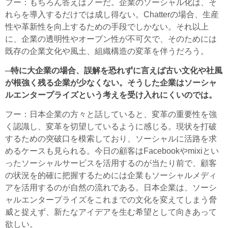
フー
：もちろん答えはノーだ。企業のソーシャル化は、そ
れらを導入するだけでは成し得ない。Chatterの場合、生産
性や革新性を向上するための手段でしかない。それ以上
に、企業の透明性やオープン性が不可欠で、そのためには
既存の企業文化や風土、組織構造の変革を伴うだろう。
─特に大企業の場合、誤解を恐れずに言えば古い文化や社風
が根強く残る企業が少なくない。そうした企業はソーシャ
ルエンタープライズという考えを受け入れにくいのでは。
フー
：日本企業の方々と話していると、変革の重要性を強
く認識し、変革を切望しているように感じる。現状を打破
するための突破口を模索しており、ソーシャルに活路を求
めるケースも見られる。今日の顧客はFacebookやmixiとい
ったソーシャルサービスを活用するのが当たり前で、顧客
の状況を的確に把握するためには企業もソーシャルメディ
アを活用するのが自然の流れである。日本企業は、ソーシ
ャルエンタープライズをこれまでの文化を変えてしまう脅
威と捉えず、新たなアイデアを生む希望として向きあって
欲しい。