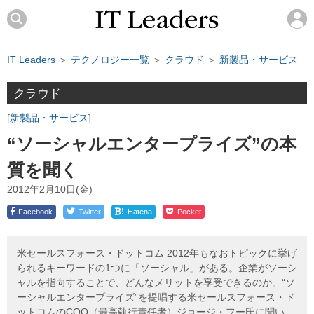
IT Leaders
＞
テクノロジー一覧
＞
クラウド
＞
新製品・サービス
クラウド
新製品・サービス
“ソーシャルエンタープライズ”の本
質を聞く
2012年2月10日(金)
!
Facebook
Twitter
Hatena
Pocket
米セールスフォース・ドットコム 2012年もなおトピックに挙げ
られるキーワードの1つに「ソーシャル」がある。企業がソーシ
ャルを指向することで、どんなメリットを享受できるのか。“ソ
ーシャルエンタープライズ”を提唱する米セールスフォース・ド
ットコムのCOO（最高執行責任者）ジョージ・フー氏に聞い