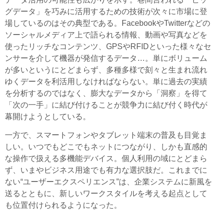
グデータ」を巧みに活用するための技術が次々に市場に登
場しているのはその典型である。FacebookやTwitterなどの
ソーシャルメディア上で語られる情報、動画や写真などを
使ったリッチなコンテンツ、GPSやRFIDといった様々なセ
ンサーを介して機器が発信するデータ…。単にボリューム
が多いというにとどまらず、多種多様で刻々と生まれ流れ
ゆくデータを利活用しなければならない。単に過去の実績
を分析するのではなく、膨大なデータから「洞察」を得て
「次の一手」に結び付けることが競争力に結び付く時代が
幕開けようとしている。
一方で、スマートフォンやタブレット端末の普及も目覚ま
しい。いつでもどこでもネットにつながり、しかも直感的
な操作で扱える多機能デバイス。個人利用の域にとどまら
ず、いまやビジネス用途でも有力な選択肢だ。これまでに
ない“ユーザーエクスペリエンス”は、企業システムに新風を
送るとともに、新しいワークスタイルを考える起点として
も位置付けられるようになった。