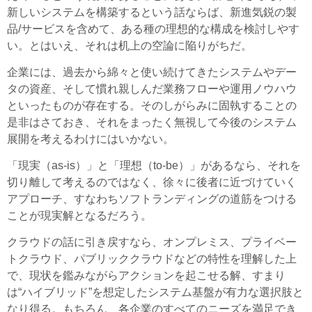
新しいシステムを構築するという話ならば、新進気鋭の製
品/サービスを含めて、ある種の理想的な構成を検討しやす
い。とはいえ、それは机上の空論に陥りがちだ。
企業には、過去から綿々と使い続けてきたシステムやデー
タの資産、そして慣れ親しんだ業務フローや運用ノウハウ
といったものが存在する。そのしがらみに固執することの
是非はさておき、それをまったく無視して今後のシステム
展開を考えるわけにはいかない。
「現実（as-is）」と「理想（to-be）」があるなら、それを
切り離して考えるのではなく、徐々に後者に近づけていく
アプローチ、すなわちソフトランディングの道筋をつける
ことが現実解となるだろう。
クラウドの話に引き戻すなら、オンプレミス、プライベー
トクラウド、パブリッククラウドなどの特性を理解した上
で、現状を鑑みながらアクションを起こせる解、すまり
は“ハイブリッド”を想定したシステム基盤が有力な選択肢と
なり得る。もちろん、各企業のすべてのニーズを満足でき