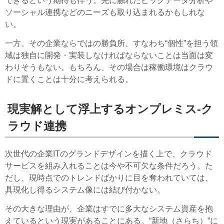
できるという期待も伴う。先に触れたビッグデータ分析や
ソーシャル連携などのニーズも取り込まれるかもしれな
い。
一方、その企業ならではの勝負所、すなわち“個性”を担う領
域は独自に開発・実装しなければならないことは当面は変
わりそうもない。もちろん、その場合は稼働環境はクラウ
ドに置くことは十分に考えられる。
現実解として浮上するオンプレミス-ク
ラウド連携
次世代の企業ITのグランドデザインを描く上で、クラウド
サービスを組み入れることは今や不可欠な条件だろう。た
だし、現時点でのトレンドばかりに目を奪われていては、
具現化し得るシステム像には結び付かない。
その大きな理由が、企業はすでに多大なシステム資産を抱
えているという現実があることにある。“新地（さらち）”に