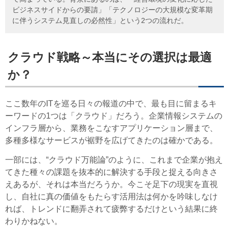
ビジネスサイドからの要請」「テクノロジーの大規模な変革期
に伴うシステム見直しの必然性」という2つの流れだ。
クラウド戦略～本当にその選択は最適
か？
ここ数年のITを巡る日々の報道の中で、最も目に留まるキ
ーワードの1つは「クラウド」だろう。企業情報システムの
インフラ層から、業務をこなすアプリケーション層まで、
多種多様なサービスが裾野を広げてきたのは確かである。
一部には、“クラウド万能論”のように、これまで企業が抱え
てきた種々の課題を抜本的に解決する手段と捉える向きさ
えあるが、それは本当だろうか。今こそ足下の現実を直視
し、自社に真の価値をもたらす活用法は何かを吟味しなけ
れば、トレンドに翻弄されて疲弊するだけという結果に終
わりかねない。