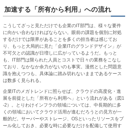
加速する「所有から利用」への流れ
こうしてざっと見ただけでも企業のIT部門は、様々な要件
に向かい合わなければならない。眼前の課題を個別に対処
するだけでは限界があることを多くの担当者は感じてお
り、もっと大局的に見た「企業ITのグランドデザイン」が
不可欠との認識が日増しに広がっているようだ。もっと
も、IT部門は限られた人員とコストで日々の業務をこなし
ており、なかなか余力がないのも事実。漫然とした問題意
識を抱えつつも、具体論に踏み切れないままであるケース
は数多く見られる。
企業ITのメガトレンドに照らせば、クラウドの高度化・進
展を前提とした「所有から利用へ」という流れがある（図1
-2）。とりわけインフラの領域については、中長期的に多
くの領域においてクラウド活用が進むだろうとの見方が一
般的だ。サーバーやストレージ、OSといったリソースをプ
ール化しておき、必要な時に必要なだけを配備して使用す