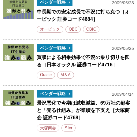
ベンダー戦略
2009/06/23
中長期での安定成長で不況に打ち克つ［オ
ービック 証券コード4684］
オービック
OBC
OBIC
ベンダー戦略
2009/05/25
買収による相乗効果で不況の乗り切りを図
る［日本オラクル 証券コード4716］
Oracle
M＆A
ベンダー戦略
2009/04/14
景況悪化で今期は減収減益、69万社の顧客
と「売る仕組み」が業績を下支え［大塚商
会 証券コード4768］
大塚商会
SIer