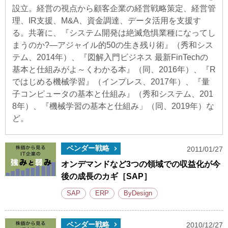
設立。経営の視点から顧客企業の経営戦略策定、経営管
理、IR支援、M&A、資金調達、データ活用を支援す
る。共著に、『システム開発は絶滅危惧業種になってし
まうのか?―アジャイル的50の生き残り術』（秀和シス
テム、2014年）、『図解入門ビジネス 最新FinTechの
基本と仕組みがよ～くわかる本』（同、2016年）、『R
ではじめる機械学習』（インプレス、2017年）、『量
子コンピュータの基本と仕組み』（秀和システム、201
8年）、『機械学習の基本と仕組み」（同、2019年）な
ど。
ベンダー戦略
2011/01/27
オンデマンドなど3つの領域での収益化が今
後の成長のカギ［SAP］
SAP
ERP
ByDesign
ベンダー戦略
2010/12/27