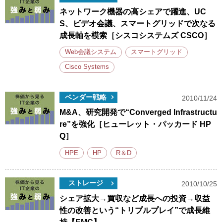
ネットワーク機器の高シェアで躍進、UC
S、ビデオ会議、スマートグリッドで次なる
成長軸を模索［シスコシステムズ CSCO］
Web会議システム
スマートグリッド
Cisco Systems
ベンダー戦略
2010/11/24
M&A、研究開発で“Converged Infrastructu
re”を強化［ヒューレット・パッカード HP
Q］
HPE
HP
R＆D
ストレージ
2010/10/25
シェア拡大→買収など成長への投資→収益
性の改善という“トリプルプレイ”で成長維