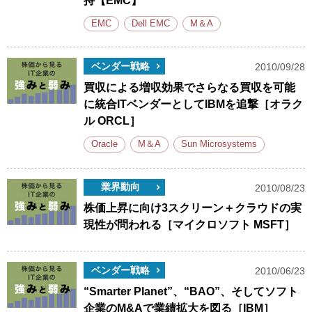
持【EMC】
EMC
Dell EMC
M＆A
ベンダー戦略
2010/09/28
買収による増収効果でさらなる買収を可能
に統合ITベンダーとしてIBMを追撃［オラク
ル ORCL］
Oracle
M＆A
Sun Microsystems
業界動向
2010/08/23
株価上昇に向け3スクリーン＋クラウドの実
現性が問われる［マイクロソフト MSFT］
ベンダー戦略
2010/06/23
“Smarter Planet”、“BAO”、そしてソフト
企業のM&Aで業績拡大を図る［IBM］