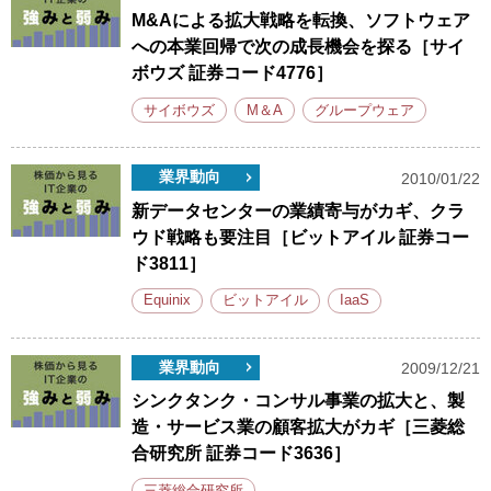
M&Aによる拡大戦略を転換、ソフトウェア
への本業回帰で次の成長機会を探る［サイ
ボウズ 証券コード4776］
サイボウズ
M＆A
グループウェア
業界動向
2010/01/22
新データセンターの業績寄与がカギ、クラ
ウド戦略も要注目［ビットアイル 証券コー
ド3811］
Equinix
ビットアイル
IaaS
業界動向
2009/12/21
シンクタンク・コンサル事業の拡大と、製
造・サービス業の顧客拡大がカギ［三菱総
合研究所 証券コード3636］
三菱総合研究所