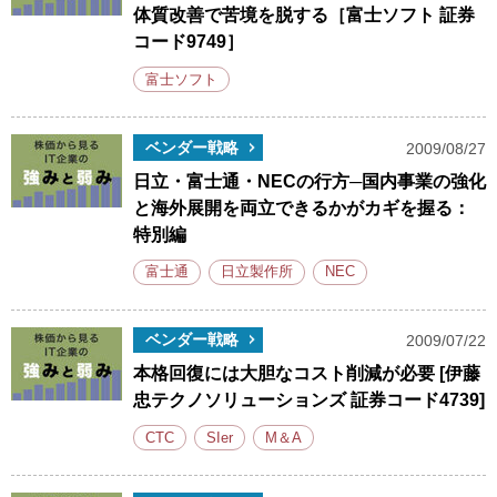
体質改善で苦境を脱する［富士ソフト 証券
コード9749］
富士ソフト
ベンダー戦略
2009/08/27
日立・富士通・NECの行方─国内事業の強化
と海外展開を両立できるかがカギを握る：
特別編
富士通
日立製作所
NEC
ベンダー戦略
2009/07/22
本格回復には大胆なコスト削減が必要 [伊藤
忠テクノソリューションズ 証券コード4739]
CTC
SIer
M＆A