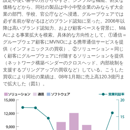
設定や使い勝手の分かりやすさ、シンプルな機能、割安な
価格などから、同社の製品は中小中堅企業のみならず大企
業の部門、学校、官公庁などへ浸透。グループウェアでは
必ず名前が挙がるほどのブランド認知に至った。2006年以
降は高いブランド認知力、および顧客ベースを背景に、M&
Aによる事業拡大を模索。具体的な方向性として、①通信＝
グループウェア顧客にMVNOによる携帯通信サービスを提
供（インフォニックスの買収）、②ソリューション＝同じ
く顧客にグループウェアに付随するソリューションを提供
（ネットワーク構築ベンダーのクロスヘッド、内部統制を
支援するブリングアップの買収など）している。こうした
買収により同社の業績は、08年1月期に売上高120.3億円ま
で拡大した（図1）。