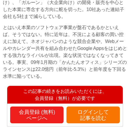
け）、「ガルーン」（大企業向け）の開発・販売を中心と
した本業に専念する方向に舵を切った。10社あった連結子
会社も5社まで減らしている。
とはいえ本業のソフトウェア事業が盤石であるかといえ
ば、そうではない。特に近年は、不況による顧客の買い控
えに加えて、ネオジャパンのような競合企業や、Webメー
ルやカレンダー共有を組み合わせたGoogle Appsをはじめと
する強力なライバルが出現。楽な状況ではなくなってきて
いる。事実、09年1月期の「かんたんオフィス」シリーズの
ラインセンスは22.0憶円（前年比-5.3%）と前年度を下回る
水準に陥っている。
この記事の続きをお読みいただくには、
会員登録（無料）が必要です
会員登録 (無料)
ログインして
ページへ
記事を読む