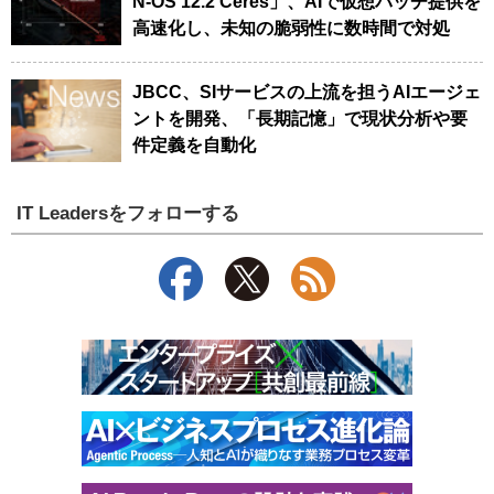
N-OS 12.2 Ceres」、AIで仮想パッチ提供を
高速化し、未知の脆弱性に数時間で対処
JBCC、SIサービスの上流を担うAIエージェ
ントを開発、「長期記憶」で現状分析や要
件定義を自動化
IT Leadersをフォローする