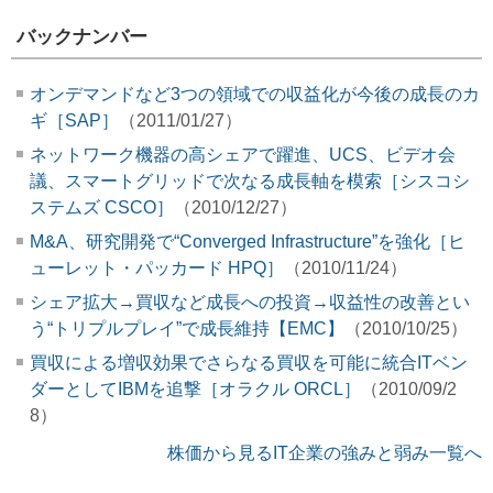
バックナンバー
オンデマンドなど3つの領域での収益化が今後の成長のカ
ギ［SAP］
（2011/01/27）
ネットワーク機器の高シェアで躍進、UCS、ビデオ会
議、スマートグリッドで次なる成長軸を模索［シスコシ
ステムズ CSCO］
（2010/12/27）
M&A、研究開発で“Converged Infrastructure”を強化［ヒ
ューレット・パッカード HPQ］
（2010/11/24）
シェア拡大→買収など成長への投資→収益性の改善とい
う“トリプルプレイ”で成長維持【EMC】
（2010/10/25）
買収による増収効果でさらなる買収を可能に統合ITベン
ダーとしてIBMを追撃［オラクル ORCL］
（2010/09/2
8）
株価から見るIT企業の強みと弱み一覧へ