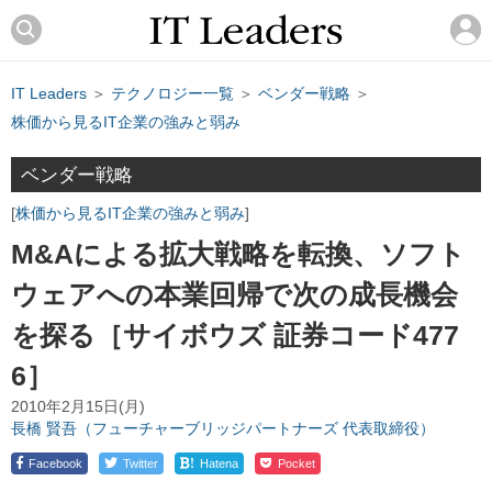
IT Leaders
＞
テクノロジー一覧
＞
ベンダー戦略
＞
株価から見るIT企業の強みと弱み
ベンダー戦略
株価から見るIT企業の強みと弱み
M&Aによる拡大戦略を転換、ソフト
ウェアへの本業回帰で次の成長機会
を探る［サイボウズ 証券コード477
6］
2010年2月15日(月)
長橋 賢吾（フューチャーブリッジパートナーズ 代表取締役）
!
Facebook
Twitter
Hatena
Pocket