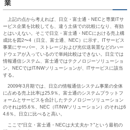
業
上記の点から考えれば、日立・富士通・NECと専業ITサ
ービス企業を比較しても、違う土俵での比較になり、有効
とはいえない。そこで日立・富士通・NECにおける売上構
成比を図2〜4（日立、富士通、NEC）に示す。ITサービス
事業にサーバー、ストレージおよび光伝送装置などのハー
ドウェアが入っているので単純比較はできない。日立では
情報通信システム、富士通ではテクノロジーソリューショ
ン、NECではIT/NWソリューションが、ITサービスに該当
する。
2009年3月期では、日立の情報通信システム事業の全体
に占める売上比率は25.9％。富士通のシステムプラットフ
ォームとサービスを合計したテクノロジーソリューション
のそれは65.6％、NEC（IT/NWソリューション）のそれは6
4.6％。日立に比べると高い。
ここで“日立・富士通・NECは大丈夫か？”という最初の