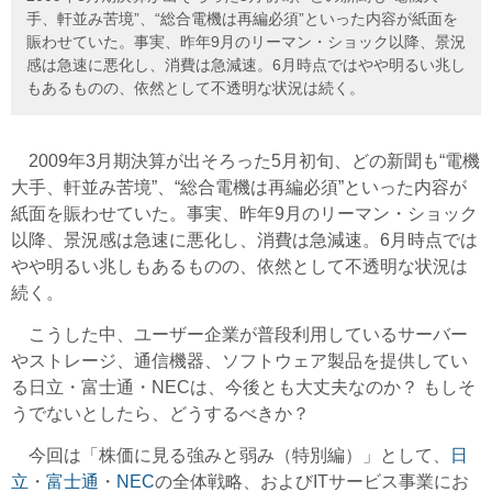
手、軒並み苦境”、“総合電機は再編必須”といった内容が紙面を
賑わせていた。事実、昨年9月のリーマン・ショック以降、景況
感は急速に悪化し、消費は急減速。6月時点ではやや明るい兆し
もあるものの、依然として不透明な状況は続く。
2009年3月期決算が出そろった5月初旬、どの新聞も“電機
大手、軒並み苦境”、“総合電機は再編必須”といった内容が
紙面を賑わせていた。事実、昨年9月のリーマン・ショック
以降、景況感は急速に悪化し、消費は急減速。6月時点では
やや明るい兆しもあるものの、依然として不透明な状況は
続く。
こうした中、ユーザー企業が普段利用しているサーバー
やストレージ、通信機器、ソフトウェア製品を提供してい
る日立・富士通・NECは、今後とも大丈夫なのか？ もしそ
うでないとしたら、どうするべきか？
今回は「株価に見る強みと弱み（特別編）」として、
日
立
・
富士通
・
NEC
の全体戦略、およびITサービス事業にお