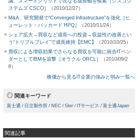
議、スマートグリッドで次なる成長軸を模索［シスコシ
ステムズ CSCO］
（2010/12/27）
M&A、研究開発で“Converged Infrastructure”を強化［ヒ
ューレット・パッカード HPQ］
（2010/11/24）
シェア拡大→買収など成長への投資→収益性の改善とい
う“トリプルプレイ”で成長維持【EMC】
（2010/10/25）
買収による増収効果でさらなる買収を可能に統合ITベン
ダーとしてIBMを追撃［オラクル ORCL］
（2010/09/2
8）
株価から見るIT企業の強みと弱み一覧へ
関連キーワード
富士通
/
日立製作所
/
NEC
/
SIer
/
ITサービス
/
富士通Japan
関連記事