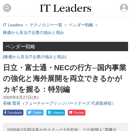
IT Leaders
＞
テクノロジー一覧
＞
ベンダー戦略
＞
株価から見るIT企業の強みと弱み
ベンダー戦略
株価から見るIT企業の強みと弱み
日立・富士通・NECの行方─国内事業
の強化と海外展開を両立できるかが
カギを握る：特別編
2009年8月27日(木)
長橋 賢吾（フューチャーブリッジパートナーズ 代表取締役）
!
Facebook
Twitter
Hatena
Pocket
2009年3月期決算が出そろった5月初旬、どの新聞も“電機大