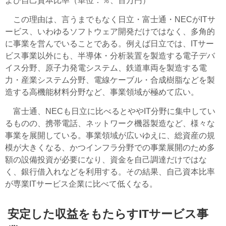
よび自己資本比率（単位：％、百万円）
この理由は、言うまでもなく日立・富士通・NECがITサ
ービス、いわゆるソフトウェア開発だけではなく、多角的
に事業を営んでいることである。例えば日立では、ITサー
ビス事業以外にも、半導体・分析装置を製造する電子デバ
イス分野、原子力発電システム、鉄道車両を製造する電
力・産業システム分野、電線ケーブル・合成樹脂などを製
造する高機能材料分野など、事業領域が極めて広い。
富士通、NECも日立に比べるとややIT分野に集中してい
るものの、携帯電話、ネットワーク機器製造など、様々な
事業を展開している。事業領域が広いゆえに、総資産の規
模が大きくなる、かつインフラ分野での事業展開のため多
額の設備投資が必要になり、資金を自己調達だけではな
く、銀行借入れなどを利用する。その結果、自己資本比率
が専業ITサービス企業に比べて低くなる。
安定した収益をもたらすITサービス事