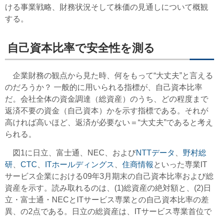
ける事業戦略、財務状況そして株価の見通しについて概観
する。
自己資本比率で安全性を測る
企業財務の観点から見た時、何をもって“大丈夫”と言える
のだろうか？ 一般的に用いられる指標が、自己資本比率
だ。会社全体の資金調達（総資産）のうち、どの程度まで
返済不要の資金（自己資本）かを示す指標である。それが
高ければ高いほど、返済が必要ない＝“大丈夫”であると考え
られる。
図1に日立、富士通、NEC、および
NTTデータ
、
野村総
研
、
CTC
、
ITホールディングス
、
住商情報
といった専業IT
サービス企業における09年3月期末の自己資本比率および総
資産を示す。読み取れるのは、(1)総資産の絶対額と、(2)日
立・富士通・NECとITサービス専業との自己資本比率の差
異、の2点である。日立の総資産は、ITサービス専業首位で