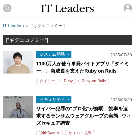
IT Leaders
＞ ["ギグエコノミー"]
["ギグエコノミー"]
システム開発
2025/07/30
1100万人が使う単発バイトアプリ「タイミ
ー」、急成長を支えたRuby on Rails
タイミー
Ruby
Ruby on Rails
セキュリティ
2023/06/20
サイバー犯罪の“プロ化”が鮮明、効率を追
求するランサムウェアグループの実態─ウィ
ズセキュア調査
WithSecure
サイバー攻撃