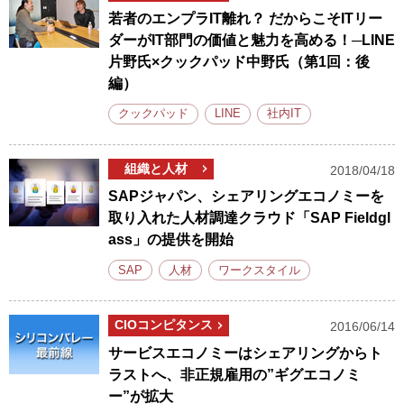
若者のエンプラIT離れ？ だからこそITリー
ダーがIT部門の価値と魅力を高める！─LINE
片野氏×クックパッド中野氏（第1回：後
編）
クックパッド
LINE
社内IT
組織と人材
2018/04/18
SAPジャパン、シェアリングエコノミーを
取り入れた人材調達クラウド「SAP Fieldgl
ass」の提供を開始
SAP
人材
ワークスタイル
CIOコンピタンス
2016/06/14
サービスエコノミーはシェアリングからト
ラストへ、非正規雇用の”ギグエコノミ
ー”が拡大