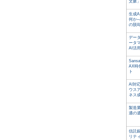
文脈」
生成
何か─
の脱
デー
ータ
AI活
San
AX
ト
AI
ウス
ネス
製造
適の
信託銀
リテ