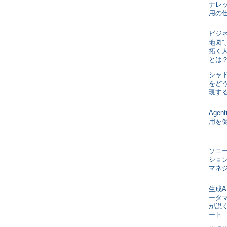
ナレ
用の仕
ビジ
地図
拓く
とは
シャ
をどう
現す
Age
用を
ソニ
ショ
マネ
生成
ータ
が説く
ート