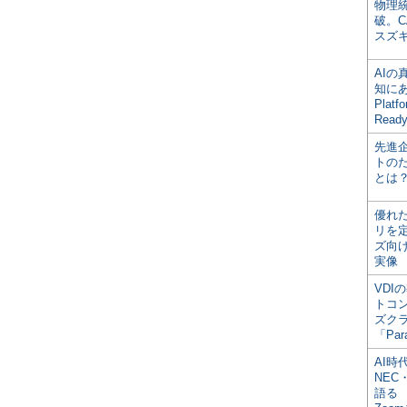
物理
破。C
スズ
AI
知にある
Plat
Read
先進
トの
とは
優れ
リを
ズ向
実像
VDI
トコ
ズク
「Par
AI時
NEC・
語る