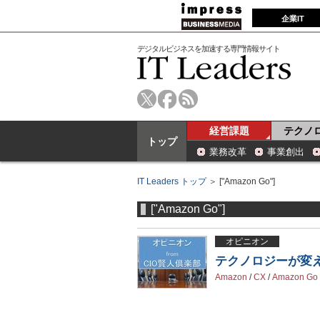
企業IT
デジタルビジネスを加速する専門情報サイト
経営課題
テクノ
トップ
業務改革
事業創出
IT Leaders トップ
＞ ["Amazon Go"]
["Amazon Go"]
オピニオン
テクノロジーが変え
Amazon
/
CX
/
Amazon Go