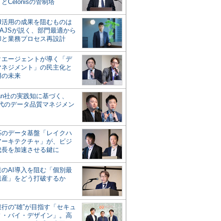
とCelonisの管制塔
AI活用の成果を阻むものは
AJSが説く、部門最適から
却と業務プロセス再設計
タエージェントが導く「デ
マネジメント」の民主化と
用の未来
san社の実践知に基づく、
時代のデータ品質マネジメン
対応のデータ基盤「レイクハ
アーキテクチャ」が、ビジ
成長を加速させる鍵に
業のAI導入を阻む「個別最
遺産」をどう打破するか
行の“雄”が目指す「セキュ
ィ・バイ・デザイン」。高