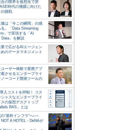
統合の限界を仮想化で突
ASE時代の飛躍に向けた
キの挑戦
の真価は「今この瞬間」の感
。「Data Streaming
form」で実現する「AI
y Data」を解説
企業で広がるAIエージェン
ためのデータマネジメント
？
たユーザー体験で業務アプ
定着させるエンタープライ
けノーコード開発ツールの
の導入コストを抑制！ コス
ンシャスなエンタープライ
ラスの仮想デスクトップ
allels RAS」とは
代の“基幹インフラ”へ──
NOT A HOTEL・DeNAが