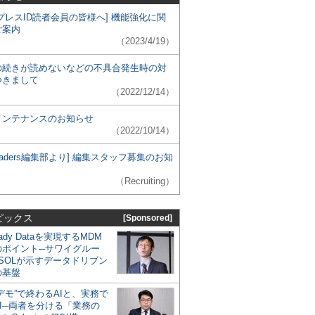
プレスID読者会員の皆様へ] 機能強化に関
ご案内
（2023/4/19）
の続きが読めないなどの不具合発生時の対
つきまして
（2022/12/14）
メンテナンスのお知らせ
（2022/10/14）
 Leaders編集部より] 編集スタッフ募集のお知
（Recruiting）
ピックス
[Sponsored]
eady Dataを実現するMDM
のポイント─サワイグルー
SOLが示すデータドリブン
の基盤
デモ”で終わるAIと、実務で
I─両者を分ける「業務の