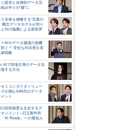
ッジ提供と自律的データ活
組み作りが“鍵”に
ネス全体を俯瞰する“言葉の
”、概念データモデルが切り
人とAIの協働による新世界
？
ドーAIやデータ漏洩の危機
防ぐ？ 安全なAI活用を実
る新戦略
ntic AIで現場主導のデータ活
促進する方法
ーセミコンダクタソリュー
ンズが挑むAI時代のデータ
ジメント
AIの回答精度を左右するデ
マネジメント─日立製作所
「AI Ready」への最短ル