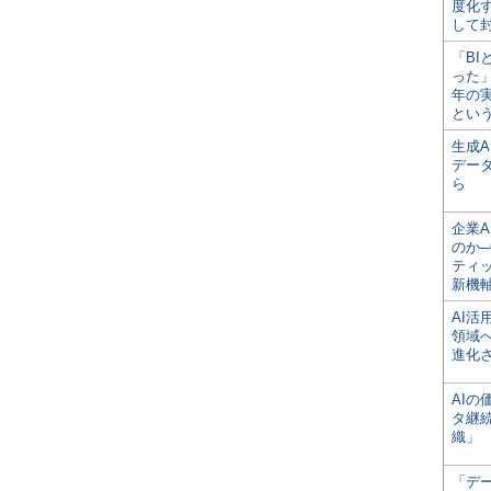
度化
して
「BI
った
年の
とい
生成
デー
ら
企業A
のか─
ティ
新機
AI
領域
進化
AI
タ継
織」
「デ