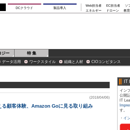
Web担当者
EC担当者
ソ
DCクラウド
製品導入
エネルギー
ドローン
教育
ロジー
特 集
データ活用
ワークスタイル
組織と人材
CIOコンピタンス
IT
インプ
公開
(2018/04/06)
IT 
Impre
る顧客体験、Amazon Goに見る取り組み
す。
・
イ