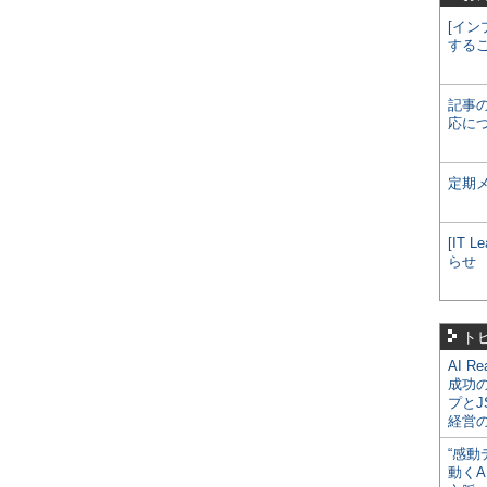
[イン
する
記事
応に
定期
[IT
らせ
ト
AI R
成功
プとJ
経営
“感動
動くA