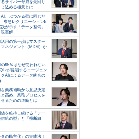
するサイバー脅威を先回り
封じ込める極意とは
とAI、ぶつかる壁は同じだ
」─東急レクリエーション5
実践が示す「データ整備」
う現実解
AI活用の第一歩はマスター
タマネジメント（MDM）か
Iの95％はなぜ使われない
Qlikが提唱するエージェン
ックAIによるデータ統合の
軸
活用を業務補助から意思決定
へと高め、業務プロセスを
させるための道筋とは
の価値を維持し続ける「デー
続供給の型」と「横断組
ータの民主化」の実践法！