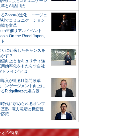
mを核にしたコミュニケーシ
革とAI活用法
るZoomの進化、エージェ
型AIでコミュニケーション
領域を変革
oom主催リアルイベント
opia On the Road Japan」
ート
年ぶりに到来したチャンスを
活かす？
価値向上とセキュリティ強
運用効率化をもたらす自社
“ドメイン”とは
I導入が迫るIT部門改革―
員エンゲージメント向上に
るRidgelinezの処方箋
AI時代に求められるオンプ
ス基盤─電力急増と機密性
対応策
チオシ特集