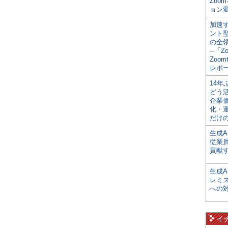
Zoo
ョン変
加速す
ント
の全
─「Z
Zoomt
レポ
14
どう
企業
化・
だけの
生成A
従業
貢献す
生成
レミ
への
イ