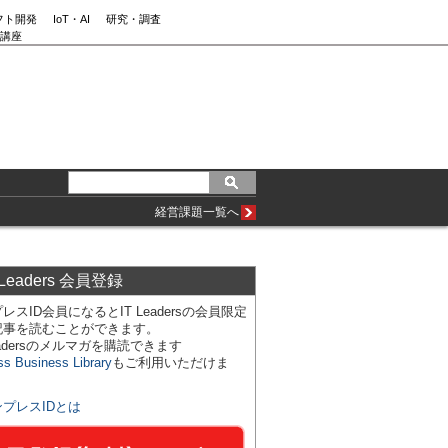
フト開発
IoT・AI
研究・調査
講座
経営課題一覧へ
 Leaders 会員登録
レスID会員になるとIT Leadersの会員限定
記事を読むことができます。
Leadersのメルマガを購読できます
ss Business Library
もご利用いただけま
ンプレスIDとは