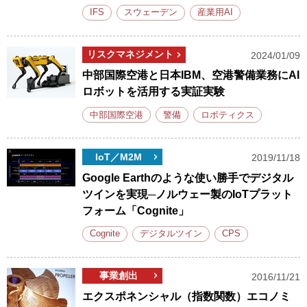
IFS
スウェーデン
産業用AI
リスクマネジメント
2024/01/09
中部国際空港と日本IBM、空港警備業務にAI
ロボットを活用する実証実験
中部国際空港
警備
ロボティクス
IoT／M2M
2019/11/18
Google Earthのような使い勝手でデジタル
ツインを実現─ノルウェー製のIoTプラット
フォーム「Cognite」
Cognite
デジタルツイン
CPS
事業創出
2016/11/21
エクスポネンシャル（指数関数）エコノミ