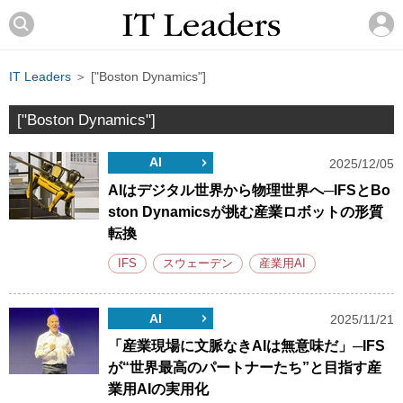
IT Leaders
＞ ["Boston Dynamics"]
["Boston Dynamics"]
AI
2025/12/05
AIはデジタル世界から物理世界へ─IFSとBo
ston Dynamicsが挑む産業ロボットの形質
転換
IFS
スウェーデン
産業用AI
AI
2025/11/21
「産業現場に文脈なきAIは無意味だ」─IFS
が“世界最高のパートナーたち”と目指す産
業用AIの実用化