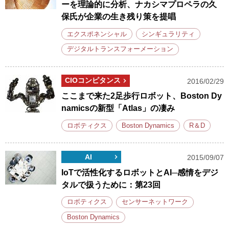
ーを理論的に分析、ナカシマプロペラの久
保氏が企業の生き残り策を提唱
エクスポネンシャル
シンギュラリティ
デジタルトランスフォーメーション
CIOコンピタンス
2016/02/29
ここまで来た2足歩行ロボット、Boston Dy
namicsの新型「Atlas」の凄み
ロボティクス
Boston Dynamics
R＆D
AI
2015/09/07
IoTで活性化するロボットとAI─感情をデジ
タルで扱うために：第23回
ロボティクス
センサーネットワーク
Boston Dynamics