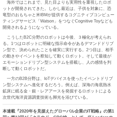
海外ではこれまで、見た目よりも実用性を重視したロボ
ットが開発されてきた。しかし最近は、子供を対象に、恐
竜型のおもちゃと米IBMが提供するコグニティブコンピュー
ティングサービス「Watson」をつなぐCognitive Toyなども
開発されるようになっている。
こうしたB2C分野のロボットは今後、３極化が考えられ
る。1つはロボットに明確な指示命令があるデマンドドリブ
ン型で、決められたことを確実に実行する。2つ目は、相手
の動きやイベントを察知して動くロボット。そして最後が
エモーションドリブン型システムを搭載し、人の感情を判
断して動くロボットだ。
一方のB2B分野は、IoTデバイスを使ったイベントドリブ
ン型システムへ進化するだろう。例えば、深海の海底熱水
鉱床に眠る金・銀・レアアースを発掘するロボットによる
次世代海洋資源調査技術も脚光を浴びている。
本連載『2020年を見据えたグローバル企業のIT戦略』の第1