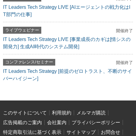
IT Leaders Tech Strategy LIVE [AIエージェントの戦力化はI
T部門の仕事]
ライブウェビナー
開催終了
IT Leaders Tech Strategy LIVE [事業成長のカギは[情シスの
開発力] 生成AI時代のシステム開発]
コンファレンス/セミナー
開催終了
IT Leaders Tech Strategy [前提のゼロトラスト、不断のサイ
バーハイジーン]
このサイトについて
利用規約
メルマガ購読
広告掲載のご案内
会社案内
プライバシーポリシー
特定商取引法に基づく表示
サイトマップ
お問合せ