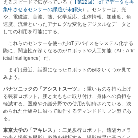
えるスピードで広がっている（
【第22回】IoTでデータを再
集中させるセンサーの課題が未解決
）。センサーは、光
や、電磁波、音波、熱、化学反応、生体情報、加速度、角
速度、流量といったアナログな変化をデジタルなデータと
しての利用を可能にする。
これらのセンサーを使ったIoTデバイスをシステム化する
際に、関連性が深くなるのがロボットや人工知能（AI：Artif
icial Intelligence）だ。
まずは最近、話題になったロボットの例をいくつか見て
みよう。
パナソニックの「アシストスーツ」
：重いものを持ち上げ
る装着ロボット。腰と太ももに取り付け、身体への負担を
軽減する。医療や介護分野での使用が期待されている。決
められた仕組みに沿って動作するデマンドドリブン型であ
る。
東京大学の「アキレス」
：二足歩行ロボット。遠隔カメラ
で歩く場所を撮影し姿勢を解析する。撮影結果に基づくイ