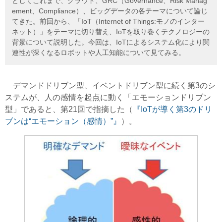
としてこれまで、クラウド、GRC（Governance、Risk Manag
ement、Compliance）、ビッグデータの各テーマについて論じ
てきた。前回から、「IoT（Internet of Things:モノのインター
ネット）」をテーマに切り替え、IoTを取り巻くテクノロジーの
背景について説明した。今回は、IoTによるシステム化により関
連性が深くなるロボットや人工知能について見てみる。
デマンドドリブン型、イベントドリブン型に続く第3のシ
ステムが、人の感情を起点に動く「エモーションドリブン
型」であると、第21回で指摘した（
『IoTが導く第3のドリ
ブンは“エモーション（感情）”
』
）。