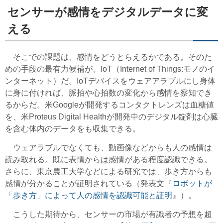
センサーが感情をデジタルデータに変
える
そこでの課題は、感情をどうとらえるかである。そのた
めの手段の最有力候補が、IoT（Internet of Things:モノのイ
ンターネット）だ。IoTデバイスをウェアアラブルにし身体
に身に付ければ、脈拍や心拍数の変化から感情を察知でき
るからだ。米Googleが開発するコンタクトレンズは血糖値
を、米Proteus Digital Healthが開発中のデジタル錠剤は心臓
を含む体内のデータをも収集できる。
ウェアラブルでなくても、動画像などからも人の感情は
読み取れる。既に表情からは感情がある程度認識できる。
さらに、東京農工大学などによる研究では、歩き方からも
感情が分かることが証明されている（発表文『
ロボットが
「歩き方」によって人の感情を認識可能と証明
』）。
こうした期待から、センサーの市場が有識者の予想を超