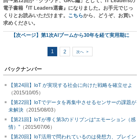
回〜第12回が「クラウド、GRC編」として、IT Leadersの
電子書籍『IT Leaders選書』になりました。お手元でじっ
くりとお読みいただけます。
こちら
から、どうぞ、お買い
求めください。
【次ページ】
第1次AIブームから30年を経て実用期に
1
2
次へ
>
バックナンバー
【第24回】IoT が実現する社会に向けた戦略を確立せよ
（2015/10/05）
【第22回】IoTでデータを再集中させるセンサーの課題が
未解決
（2015/08/03）
【第21回】IoTが導く第3のドリブンは“エモーション（感
情）”
（2015/07/06）
【第20回】IoT活用で問われているのは発想力、ブレイン