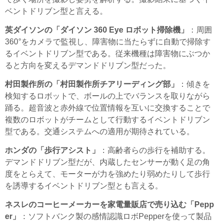
ベントドリブン型と言える。
英ダイソンの「ダイソン 360 Eye ロボット掃除機」
：周囲
360°をカメラで監視し、障害物に当たらずに自動で掃除す
るイベントドリブン型である。従来機種は障害物にぶつか
ると方向を変えるデマンドドリブン型だった。
村田製作所の「村田製作所チアリーディング部」
：傾きを
検知するロボットで、ボールの上でバランスを取りながら
踊る。超音波と赤外線で位置情報を互いに交換することで
複数のロボットがチームとして行動するイベントドリブン
型である。交通システムへの適用が期待されている。
ホンダの「歩行アシスト」
：高齢者らの歩行を補助する。
デマンドドリブン型だが、内蔵したセンサーが動く足の角
度をとらえて、モーターが力を強めたり弱めたりして歩行
を誘導するイベントドリブン型とも言える。
ネスレのコーヒーメーカーを家電量販店で売り込む「Pepp
er」
：ソフトバンク製の感情認識ロボPepperを使って製品