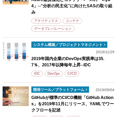
4」─“分析の民主化”に向けたSASの取り組
み
アナリティクス
コンテナ
データプレパレーション
システム構築／プロジェクトマネジメント
2019/11/29
2019年国内企業のDevOps実践率は35.
7％、2017年以降毎年上昇─IDC
IDC
DevOps
CI/CD
開発ツール／プラットフォーム
2019/09/04
GitHubが標準のCI/CD機能「GitHub Action
s」を2019年11月にリリース、YAMLでワー
クフローを記述