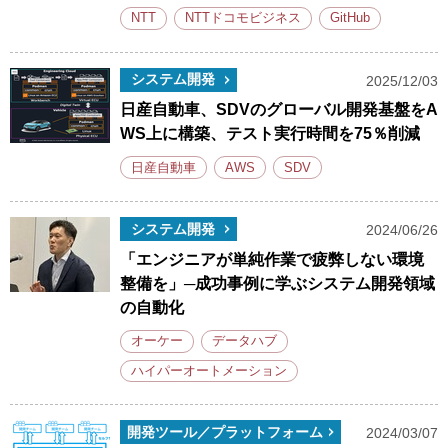
NTT
NTTドコモビジネス
GitHub
システム開発
2025/12/03
日産自動車、SDVのグローバル開発基盤をA
WS上に構築、テスト実行時間を75％削減
日産自動車
AWS
SDV
システム開発
2024/06/26
「エンジニアが単純作業で疲弊しない環境
整備を」─成功事例に学ぶシステム開発領域
の自動化
オーケー
データハブ
ハイパーオートメーション
開発ツール／プラットフォーム
2024/03/07