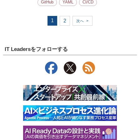
GitHub
YAML
CI/CD
1
2
次へ
>
IT Leadersをフォローする