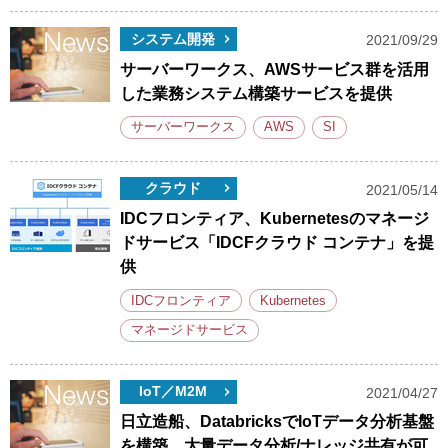
システム開発
2021/09/29
サーバーワークス、AWSサービス群を活用
した業務システム構築サービスを提供
サーバーワークス
AWS
SI
クラウド
2021/05/14
IDCフロンティア、Kubernetesのマネージ
ドサービス「IDCFクラウド コンテナ」を提
供
IDCフロンティア
Kubernetes
マネージドサービス
IoT／M2M
2021/04/27
日立造船、DatabricksでIoTデータ分析基盤
を構築、大量データ分析/ナレッジ共有が可