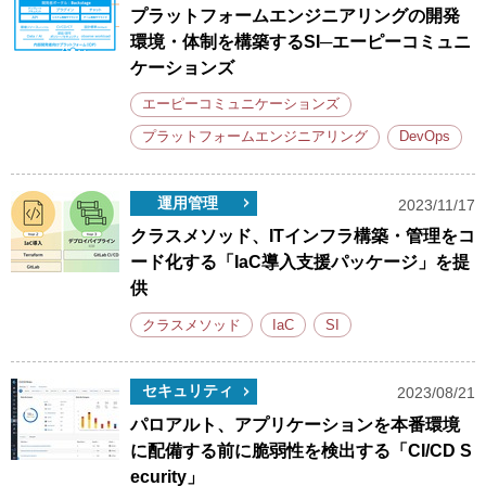
プラットフォームエンジニアリングの開発
環境・体制を構築するSI─エーピーコミュニ
ケーションズ
エーピーコミュニケーションズ
プラットフォームエンジニアリング
DevOps
運用管理
2023/11/17
クラスメソッド、ITインフラ構築・管理をコ
ード化する「IaC導入支援パッケージ」を提
供
クラスメソッド
IaC
SI
セキュリティ
2023/08/21
パロアルト、アプリケーションを本番環境
に配備する前に脆弱性を検出する「CI/CD S
ecurity」