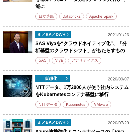
能に
日立造船
Databricks
Apache Spark
BI／BA／DWH
2021/01/26
SAS Viyaを“クラウドネイティブ化”、「分
析基盤のクラウドシフト」がもたらすもの
SAS
Viya
アナリティクス
仮想化
2020/09/07
NTTデータ、1万2000人が使う社内システム
をKubernetesコンテナ基盤に移行
NTTデータ
Kubernetes
VMware
BI／BA／DWH
2020/07/29
Azure連携強化とコンテナベースの「Viya