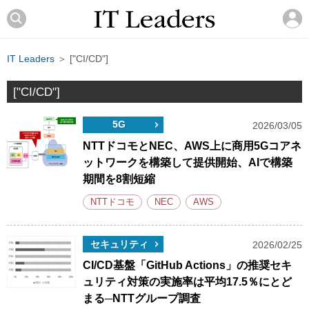
IT Leaders
＞ ["CI/CD"]
["CI/CD"]
5G
2026/03/05
NTTドコモとNEC、AWS上に商用5Gコアネ
ットワークを構築して提供開始、AIで構築
期間を8割短縮
NTTドコモ
NEC
AWS
セキュリティ
2026/02/25
CI/CD基盤「GitHub Actions」の推奨セキ
ュリティ対策の実施率は平均17.5％にとど
まる─NTTグループ調査