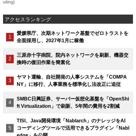
uiting)
アクセスランキング
愛媛県庁、次期ネットワーク基盤でゼロトラストを
全面採用し、2027年1月に稼働
三原赤十字病院、院内ネットワークを刷新、機器交
換時の復旧作業を簡素化
ヤマト運輸、自社開発の人事システムを「COMPA
NY」に移行、人事業務を標準化し法改正に追従
SMBC日興証券、サーバー仮想化基盤を「OpenShi
ft Virtualization」で刷新、5年間の費用を2割減
TISI、Java開発環境「Nablarch」のナレッジをAI
コーディングツールで活用できるプラグイン「Nabl
edge」を公開