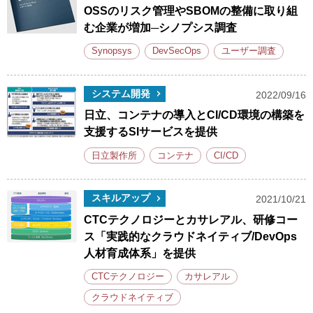
OSSのリスク管理やSBOMの整備に取り組
む企業が増加─シノプシス調査
Synopsys
DevSecOps
ユーザー調査
システム開発
2022/09/16
日立、コンテナの導入とCI/CD環境の構築を
支援するSIサービスを提供
日立製作所
コンテナ
CI/CD
スキルアップ
2021/10/21
CTCテクノロジーとカサレアル、研修コー
ス「実践的なクラウドネイティブ/DevOps
人材育成体系」を提供
CTCテクノロジー
カサレアル
クラウドネイティブ