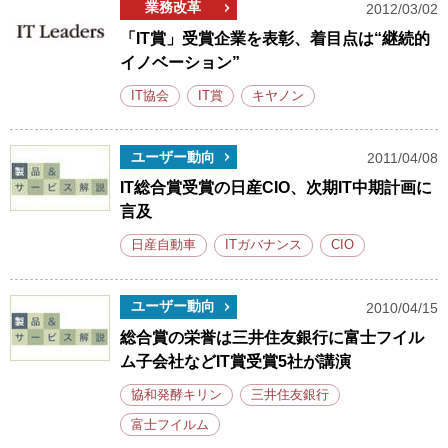
業務改革
2012/03/02
「IT賞」受賞企業を表彰、着目点は“継続的
イノベーション”
IT協会
IT賞
キヤノン
ユーザー動向
2011/04/08
IT総合賞受賞の日産CIO、次期IT中期計画に
言及
日産自動車
ITガバナンス
CIO
ユーザー動向
2010/04/15
総合賞の栄誉は三井住友銀行に富士フイル
ム子会社などIT賞受賞5社が講演
協和発酵キリン
三井住友銀行
富士フイルム