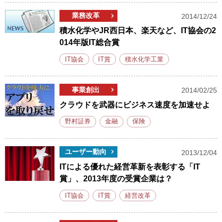
業務改革
2014/12/24
積水化学やJR西日本、楽天など、IT協会の2
014年版IT総合賞
IT協会
IT賞
積水化学工業
事業創出
2014/02/25
クラウドを武器にビジネス速度を加速せよ
野村証券
金融
保険
ユーザー動向
2013/12/04
ITによる優れた経営革新を表彰する「IT
賞」、2013年度の受賞企業は？
IT協会
IT賞
経営改革