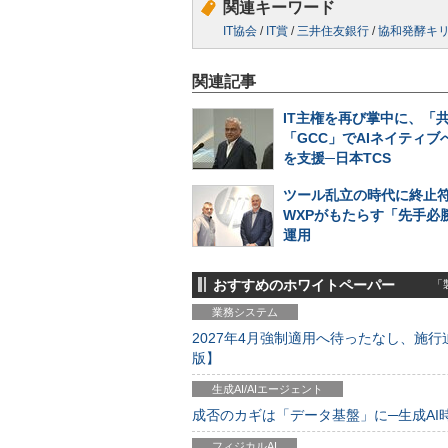
関連キーワード
IT協会
/
IT賞
/
三井住友銀行
/
協和発酵キ
関連記事
IT主権を再び掌中に、「
「GCC」でAIネイティブ
を支援─日本TCS
ツール乱立の時代に終止符
WXPがもたらす「先手必勝
運用
おすすめのホワイトペーパー
「製
業務システム
2027年4月強制適用へ待ったなし、施行迫
版】
生成AI/AIエージェント
成否のカギは「データ基盤」に─生成AI時代
フィジカルAI