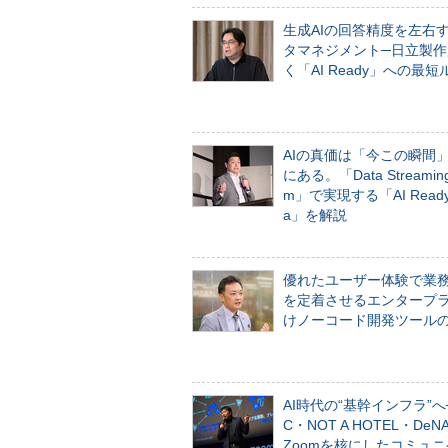
生成AIの回答精度を左右
タマネジメント─日立製作
く「AI Ready」への最短
AIの真価は「今この瞬間
にある。「Data Streaming 
m」で実現する「AI Ready 
a」を解説
優れたユーザー体験で業
を定着させるエンタープ
けノーコード開発ツール
AI時代の“基幹インフラ”へ
C・NOT A HOTEL・De
Zoomを核にしたコミュ