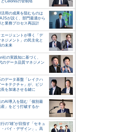
とCelonisの管制塔
AI活用の成果を阻むものは
AJSが説く、部門最適から
却と業務プロセス再設計
タエージェントが導く「デ
マネジメント」の民主化と
用の未来
san社の実践知に基づく、
時代のデータ品質マネジメン
対応のデータ基盤「レイクハ
アーキテクチャ」が、ビジ
成長を加速させる鍵に
業のAI導入を阻む「個別最
遺産」をどう打破するか
行の“雄”が目指す「セキュ
ィ・バイ・デザイン」。高