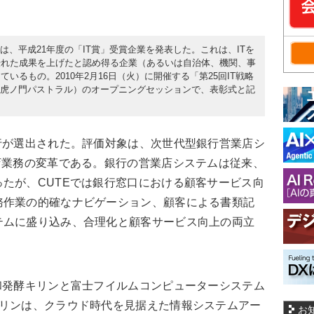
は、平成21年度の「IT賞」受賞企業を発表した。これは、ITを
優れた成果を上げたと認め得る企業（あるいは自治体、機関、事
るもの。2010年2月16日（火）に開催する「第25回IT戦略
港区、虎ノ門パストラル）のオープニングセッションで、表彰式と記
行が選出された。評価対象は、次世代型銀行営業店シ
店業務の変革である。銀行の営業店システムは従来、
たが、CUTEでは銀行窓口における顧客サービス向
務作業の的確なナビゲーション、顧客による書類記
テムに盛り込み、合理化と顧客サービス向上の両立
発酵キリンと富士フイルムコンピューターシステム
キリンは、クラウド時代を見据えた情報システムアー
お