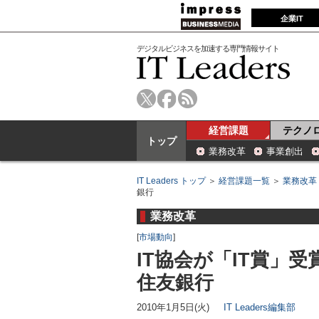
企業IT
デジタルビジネスを加速する専門情報サイト
経営課題
テクノ
トップ
業務改革
事業創出
IT Leaders トップ
＞
経営課題一覧
＞
業務改革
銀行
業務改革
[
市場動向
]
IT協会が「IT賞」
住友銀行
2010年1月5日(火)
IT Leaders編集部