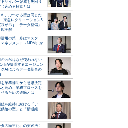
するサイバー脅威を先回り
封じ込める極意とは
とAI、ぶつかる壁は同じだ
」─東急レクリエーション5
実践が示す「データ整備」
う現実解
AI活用の第一歩はマスター
タマネジメント（MDM）か
Iの95％はなぜ使われない
Qlikが提唱するエージェン
ックAIによるデータ統合の
軸
活用を業務補助から意思決定
へと高め、業務プロセスを
させるための道筋とは
の価値を維持し続ける「デー
続供給の型」と「横断組
ータの民主化」の実践法！