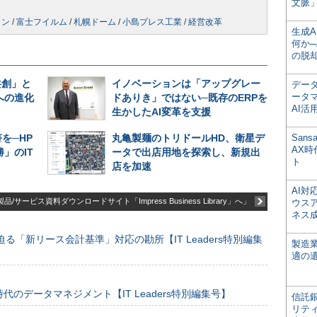
文脈」
リン
/
富士フイルム
/
札幌ドーム
/
小島プレス工業
/
経営改革
生成
何か─
の脱
共創」と
イノベーションは「アップグレー
デー
ータ
への進化
ドありき」ではない─既存のERPを
AI活
生かしたAI変革を支援
を─HP
丸亀製麺のトリドールHD、衛星デ
San
AX
」のIT
ータで出店用地を探索し、新規出
ト
店を加速
AI
品/サービス資料ダウンロードサイト「Impress Business Library」へ」
ウス
ネス
る「新リース会計基準」対応の勘所【IT Leaders特別編集
製造
適の
のデータマネジメント【IT Leaders特別編集号】
信託銀
リテ