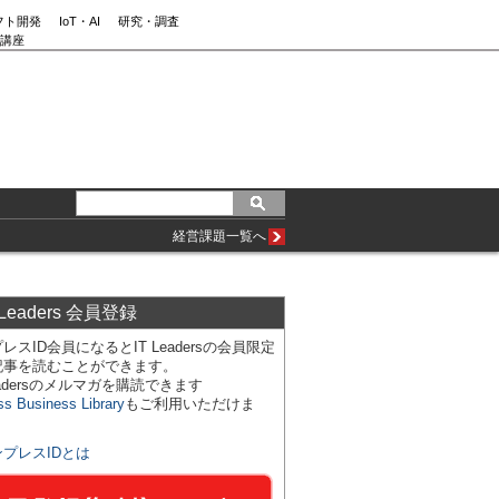
フト開発
IoT・AI
研究・調査
講座
経営課題一覧へ
 Leaders 会員登録
レスID会員になるとIT Leadersの会員限定
記事を読むことができます。
Leadersのメルマガを購読できます
ss Business Library
もご利用いただけま
ンプレスIDとは