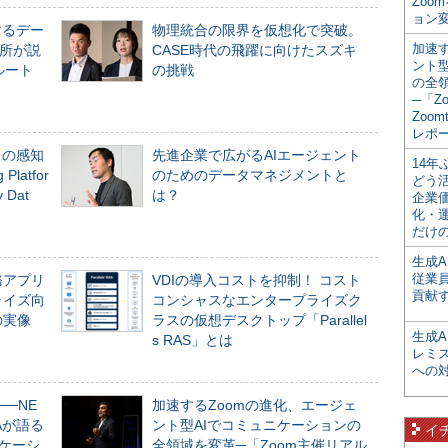
Zoo
ョン変
するデー
物理統合の限界を仮想化で突破。
加速す
所が説
CASE時代の飛躍に向けたスズキ
ント
ルート
の挑戦
の全
─「Z
Zoomt
レポ
」の感知
先進企業で広がるAIエージェント
14
Platfor
のためのデータマネジメントと
どう
Dat
は？
企業
化・
だけの
生成A
従業
務アプリ
VDIの導入コストを抑制！ コスト
貢献す
ライズ向
コンシャスなエンタープライズク
の実像
ラスの仮想デスクトップ「Parallel
生成
s RAS」とは
レミ
への
──NE
加速するZoomの進化、エージェ
NAが語る
ント型AIでコミュニケーションの
イ
ニケーシ
全領域を変革─「Zoom主催リアル