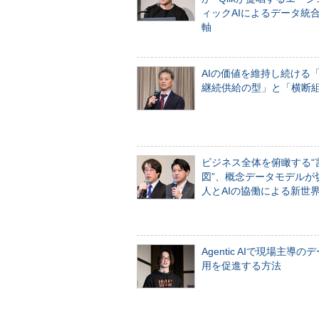
ィックAIによるデータ統
軸
AIの価値を維持し続ける
継続供給の型」と「横断
ビジネス全体を俯瞰する“
図”、概念データモデルが
人とAIの協働による新世
Agentic AIで現場主導の
用を促進する方法