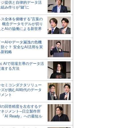
ッジ提供と自律的データ活
組み作りが“鍵”に
ネス全体を俯瞰する“言葉の
”、概念データモデルが切り
人とAIの協働による新世界
？
ドーAIやデータ漏洩の危機
防ぐ？ 安全なAI活用を実
る新戦略
ntic AIで現場主導のデータ活
促進する方法
ーセミコンダクタソリュー
ンズが挑むAI時代のデータ
ジメント
AIの回答精度を左右するデ
マネジメント─日立製作所
「AI Ready」への最短ル