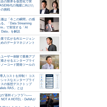
統合の限界を仮想化で突
ASE時代の飛躍に向けた
キの挑戦
の真価は「今この瞬間」の感
。「Data Streaming
form」で実現する「AI
y Data」を解説
企業で広がるAIエージェン
ためのデータマネジメント
？
たユーザー体験で業務アプ
定着させるエンタープライ
けノーコード開発ツールの
の導入コストを抑制！ コス
ンシャスなエンタープライ
ラスの仮想デスクトップ
allels RAS」とは
代の“基幹インフラ”へ──
NOT A HOTEL・DeNAが