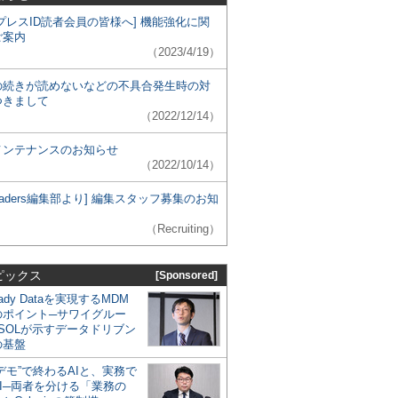
プレスID読者会員の皆様へ] 機能強化に関
ご案内
（2023/4/19）
の続きが読めないなどの不具合発生時の対
つきまして
（2022/12/14）
メンテナンスのお知らせ
（2022/10/14）
 Leaders編集部より] 編集スタッフ募集のお知
（Recruiting）
ピックス
[Sponsored]
eady Dataを実現するMDM
のポイント─サワイグルー
SOLが示すデータドリブン
の基盤
デモ”で終わるAIと、実務で
I─両者を分ける「業務の