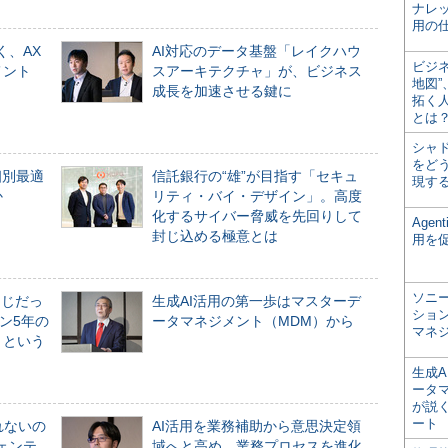
ナレ
用の仕
く、AX
AI対応のデータ基盤「レイクハウ
ビジ
メント
スアーキテクチャ」が、ビジネス
地図
成長を加速させる鍵に
拓く
とは
シャ
をどう
個別最適
信託銀行の“雄”が目指す「セキュ
現す
か
リティ・バイ・デザイン」。高度
化するサイバー脅威を先回りして
Age
封じ込める極意とは
用を
ソニ
同じだっ
生成AI活用の第一歩はマスターデ
ショ
ン5年の
ータマネジメント（MDM）から
マネ
」という
生成
ータ
が説く
ート
れないの
AI活用を業務補助から意思決定領
ジェンテ
域へと高め、業務プロセスを進化