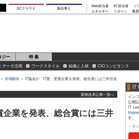
Web担当者
EC担当者
ソ
DCクラウド
製品導入
エネルギー
ドローン
教育
ロジー
特 集
データ活用
ワークスタイル
組織と人材
CIOコンピタンス
＞
市場動向
＞ IT協会が「IT賞」受賞企業を発表、総合賞には三井住友
IT
業務改革記事一覧へ
インプ
公開
IT 
受賞企業を発表、総合賞には三井
Impre
す。
・
イ