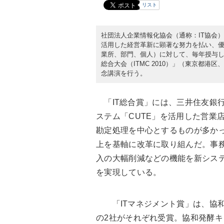
リスト
社団法人企業情報化協会（通称：IT協会）
活用した経営革新に顕著な努力を払い、
業所、部門、個人）に対して、毎年授与してい
総合大会（ITMC 2010）」（東京都
念講演を行う。
「IT総合賞」には、三井住友銀
ステム「CUTE」を活用した営業
勘定処理を中心とするものが多かっ
上を基軸に改革に取り組んだ。事
入の大幅削減などの機能を新シス
を実現している。
「ITマネジメント賞」は、協和
の2社がそれぞれ受賞。協和発酵