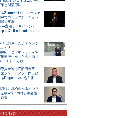
mを核にしたコミュニケーシ
革とAI活用法
るZoomの進化、エージェ
型AIでコミュニケーション
領域を変革
oom主催リアルイベント
opia On the Road Japan」
ート
年ぶりに到来したチャンスを
活かす？
価値向上とセキュリティ強
運用効率化をもたらす自社
“ドメイン”とは
I導入が迫るIT部門改革―
員エンゲージメント向上に
るRidgelinezの処方箋
AI時代に求められるオンプ
ス基盤─電力急増と機密性
対応策
チオシ特集