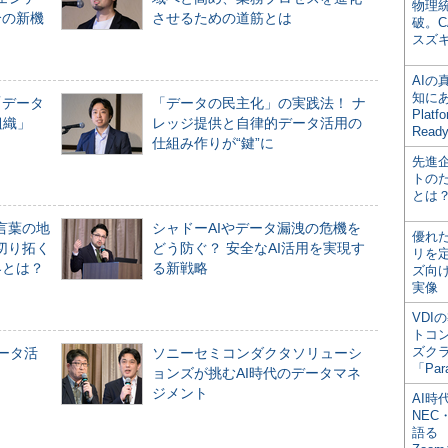
物理
合の新機
させるための道筋とは
破。C
スズ
AI
知にある
「データ
「データの民主化」の実践法！ ナ
Plat
組織」
レッジ提供と自律的データ活用の
Read
仕組み作りが“鍵”に
先進
トの
とは
言葉の地
シャドーAIやデータ漏洩の危機を
優れ
切り拓く
どう防ぐ？ 安全なAI活用を実現す
リを
界とは？
る新戦略
ズ向
実像
VDI
トコ
ズク
データ活
ソニーセミコンダクタソリューシ
「Par
ョンズが挑むAI時代のデータマネ
ジメント
AI時
NEC・
語る