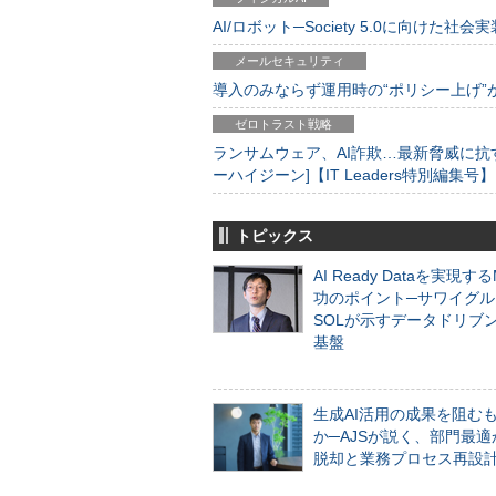
AI/ロボット─Society 5.0に向けた社会実
メールセキュリティ
導入のみならず運用時の“ポリシー上げ”が肝心
ゼロトラスト戦略
ランサムウェア、AI詐欺…最新脅威に抗
ーハイジーン]【IT Leaders特別編集号】
トピックス
AI Ready Dataを実現す
功のポイント─サワイグル
SOLが示すデータドリブ
基盤
生成AI活用の成果を阻む
か─AJSが説く、部門最適
脱却と業務プロセス再設