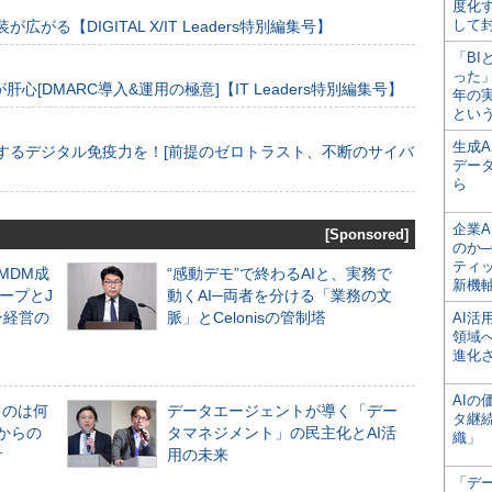
度化
して
装が広がる【DIGITAL X/IT Leaders特別編集号】
「BI
った
[DMARC導入&運用の極意]【IT Leaders特別編集号】
年の
とい
生成
するデジタル免疫力を！[前提のゼロトラスト、不断のサイバ
デー
ら
企業A
[Sponsored]
のか─
ティ
るMDM成
“感動デモ”で終わるAIと、実務で
新機
ープとJ
動くAI─両者を分ける「業務の文
ン経営の
脈」とCelonisの管制塔
AI
領域
進化
AI
ものは何
データエージェントが導く「デー
タ継
からの
タマネジメント」の民主化とAI活
織」
計
用の未来
「デ