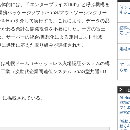
体的には、「エンタープライズHub」と呼ぶ機構を
[イン
する
務パッケージソフト/SaaS/アウトソーシングサー
をHubを介して実行する。これにより、データの品
記事
かかわる余計な開発投資を不要にした。一方の富士
応に
、サーバーの統合/仮想化による運用コスト削減
築に迅速に応えた取り組みが評価された。
定期
には札幌ドーム（チケットレス入場認証システムの構
[IT
らせ
工業（次世代企業間連係システム-SaaS型共通EDI-
ト
ト
に掲載されている。
AI R
成功
プとJ
経営
“感動
動くA