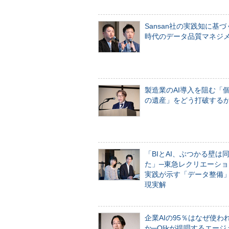
Sansan社の実践知に基づ
時代のデータ品質マネジ
製造業のAI導入を阻む「
の遺産」をどう打破する
「BIとAI、ぶつかる壁は
た」─東急レクリエーショ
実践が示す「データ整備
現実解
企業AIの95％はなぜ使わ
か─Qlikが提唱するエー