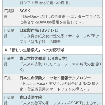
員シフト最適化問題への適用」
IT奨励
SCSK
賞
「DevOpsへのITIL適合事例 ～エンタープライズ
に整合するDevOps運用を目指して～」
IT奨励
日立製作所/TBSテレビ
賞
「古き良き紙文化の進化系！サイネージWEBア
プリ『はるすけ』の開発」
6.「新しい生活様式」への対応領域
IT優秀
東日本旅客鉄道（JR東日本）
賞
「未来を先取りしたニューノーマル時代の生活D
X」
IT賞
日本生命保険／ニッセイ情報テクノロジー
「Face to Faceとデジタルの融合によるCX最大
化（営業職員用スマートフォンの導入）」
IT奨励
青山英語学院
賞
「未来の教育の形 システムASSISTによるオン