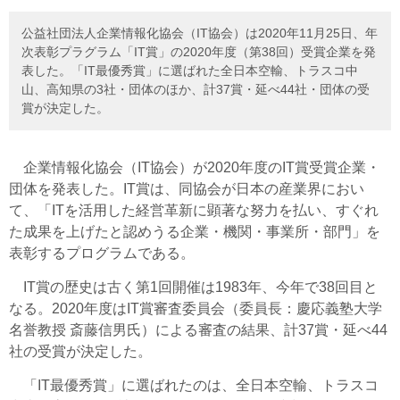
公益社団法人企業情報化協会（IT協会）は2020年11月25日、年
次表彰プラグラム「IT賞」の2020年度（第38回）受賞企業を発
表した。「IT最優秀賞」に選ばれた全日本空輸、トラスコ中
山、高知県の3社・団体のほか、計37賞・延べ44社・団体の受
賞が決定した。
企業情報化協会（IT協会）が2020年度のIT賞受賞企業・
団体を発表した。IT賞は、同協会が日本の産業界におい
て、「ITを活用した経営革新に顕著な努力を払い、すぐれ
た成果を上げたと認めうる企業・機関・事業所・部門」を
表彰するプログラムである。
IT賞の歴史は古く第1回開催は
1983
年、今年で38回目と
なる。2020年度はIT賞審査委員会（委員長：慶応義塾大学
名誉教授 斎藤信男氏）による審査の結果、計37賞・延べ44
社の受賞が決定した。
「IT最優秀賞」に選ばれたのは、全日本空輸、トラスコ