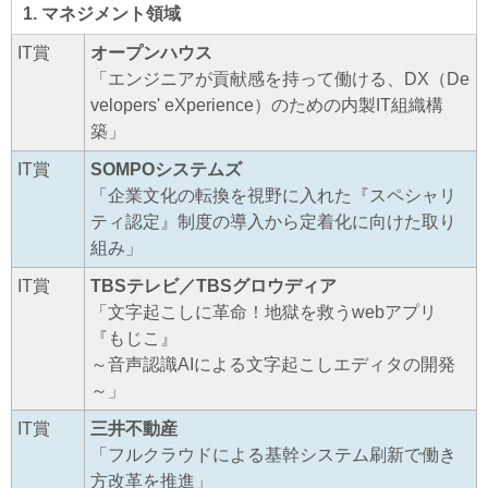
1. マネジメント領域
IT賞
オープンハウス
「エンジニアが貢献感を持って働ける、DX（De
velopers' eXperience）のための内製IT組織構
築」
IT賞
SOMPOシステムズ
「企業文化の転換を視野に入れた『スペシャリ
ティ認定』制度の導入から定着化に向けた取り
組み」
IT賞
TBSテレビ／TBSグロウディア
「文字起こしに革命！地獄を救うwebアプリ
『もじこ』
～音声認識AIによる文字起こしエディタの開発
～」
IT賞
三井不動産
「フルクラウドによる基幹システム刷新で働き
方改革を推進」