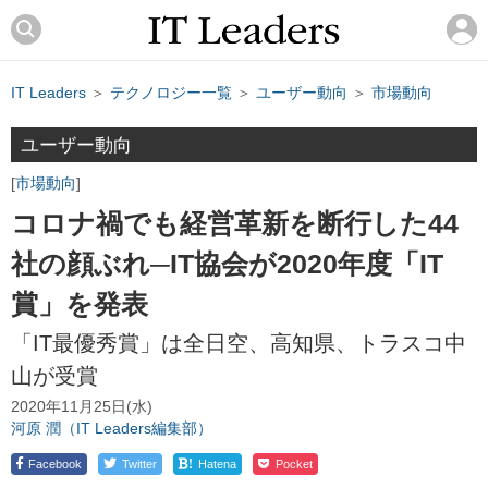
IT Leaders
＞
テクノロジー一覧
＞
ユーザー動向
＞
市場動向
ユーザー動向
市場動向
コロナ禍でも経営革新を断行した44
社の顔ぶれ─IT協会が2020年度「IT
賞」を発表
「IT最優秀賞」は全日空、高知県、トラスコ中
山が受賞
2020年11月25日(水)
河原 潤（IT Leaders編集部）
!
Facebook
Twitter
Hatena
Pocket