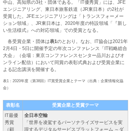
中山、高知県の3社・団体である。「IT優秀賞」には、JFE
エンジニアリング、東日本旅客鉄道（JR東日本）の2社が
受賞した。JFEエンジニアリングは「トランスフォーメー
ション領域」、JR東日本は、2020年度の特設領域「『新し
い生活様式』への対応領域」での受賞となる。
各受賞企業・団体は
表1
のとおり。なお、IT協会は2021年
2月4日・5日に開催予定の年次コンファレンス「IT戦略総合
大会」（会場：東京コンファレンスセンター品川およびオ
ンライン配信）において同賞の表彰式典および受賞企業に
よる記念講演を開催する。
表1：2020年度（第38回）IT賞受賞企業とテーマ（出典：企業情報化協
会）
表彰名
受賞企業と受賞テーマ
IT最優
全日本空輸
秀賞
「世界を凌駕するパーソナライズサービスを実
（顧
現するデジタルサービスプラットフォーム ～ダ