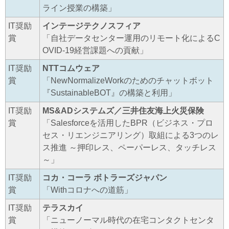
ライン授業の構築」
IT奨励
インテージテクノスフィア
賞
「自社データセンター運用のリモート化によるC
OVID-19経営課題への貢献」
IT奨励
NTTコムウェア
賞
「NewNormalizeWorkのためのチャットボット
『SustainableBOT』の構築と利用」
IT奨励
MS&ADシステムズ／三井住友海上火災保険
賞
「Salesforceを活用したBPR（ビジネス・プロ
セス・リエンジニアリング）取組による3つのレ
ス推進 ～押印レス、ペーパーレス、タッチレス
～」
IT奨励
コカ・コーラ ボトラーズジャパン
賞
「Withコロナへの道筋」
IT奨励
テラスカイ
賞
「ニューノーマル時代の在宅コンタクトセンタ