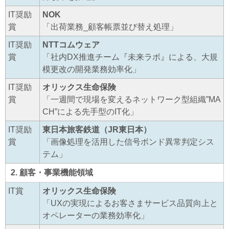
IT奨励
NOK
賞
「出荷業務_顧客帳票並び替え処理」
IT奨励
NTTコムウェア
賞
「社内DX推進チーム『未来ラボ』による、大規
模更改の開発業務効率化」
IT奨励
オリックス生命保険
賞
「一週間で現場を変えるネットワーク型組織”MA
CH”による先手型のIT化」
IT奨励
東日本旅客鉄道（JR東日本）
賞
「画像処理を活用した信号ボンド異常判定シス
テム」
2. 顧客・事業機能領域
IT賞
オリックス生命保険
「UXの実現によるお客さまサービス品質向上と
オペレーターの業務効率化」