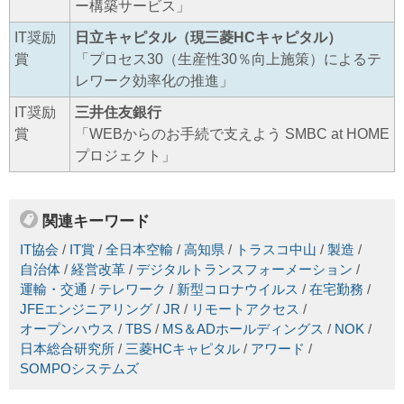
ー構築サービス」
IT奨励
日立キャピタル（現三菱HCキャピタル）
賞
「プロセス30（生産性30％向上施策）によるテ
レワーク効率化の推進」
IT奨励
三井住友銀行
賞
「WEBからのお手続で支えよう SMBC at HOME
プロジェクト」
関連キーワード
IT協会
/
IT賞
/
全日本空輸
/
高知県
/
トラスコ中山
/
製造
/
自治体
/
経営改革
/
デジタルトランスフォーメーション
/
運輸・交通
/
テレワーク
/
新型コロナウイルス
/
在宅勤務
/
JFEエンジニアリング
/
JR
/
リモートアクセス
/
オープンハウス
/
TBS
/
MS＆ADホールディングス
/
NOK
/
日本総合研究所
/
三菱HCキャピタル
/
アワード
/
SOMPOシステムズ