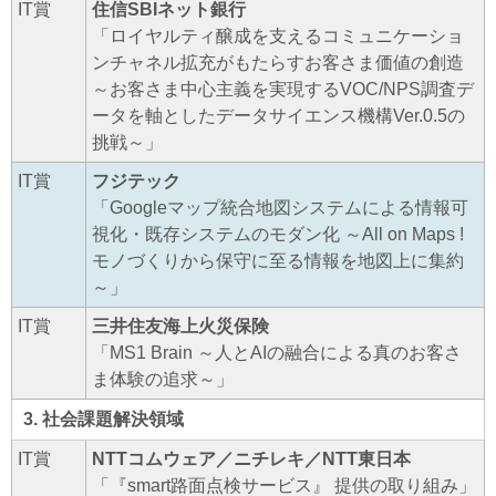
IT賞
住信SBIネット銀行
「ロイヤルティ醸成を支えるコミュニケーショ
ンチャネル拡充がもたらすお客さま価値の創造
～お客さま中心主義を実現するVOC/NPS調査デ
ータを軸としたデータサイエンス機構Ver.0.5の
挑戦～」
IT賞
フジテック
「Googleマップ統合地図システムによる情報可
視化・既存システムのモダン化 ～All on Maps !
モノづくりから保守に至る情報を地図上に集約
～」
IT賞
三井住友海上火災保険
「MS1 Brain ～人とAIの融合による真のお客さ
ま体験の追求～」
3. 社会課題解決領域
IT賞
NTTコムウェア／ニチレキ／NTT東日本
「『smart路面点検サービス』 提供の取り組み」