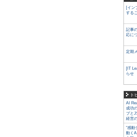
[イン
する
記事
応に
定期
[IT
らせ
ト
AI R
成功
プとJ
経営
“感動
動くA