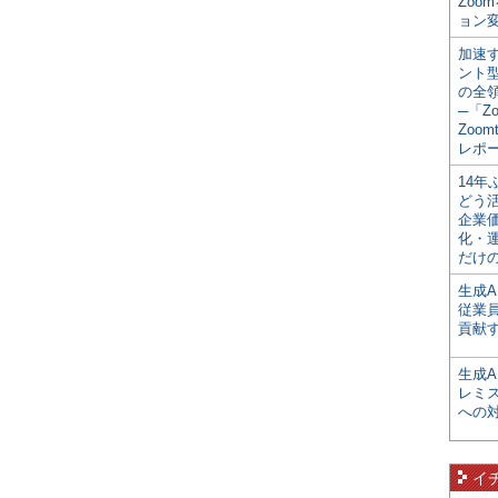
Zoo
ョン変
加速す
ント
の全
─「Z
Zoomt
レポ
14
どう
企業
化・
だけの
生成A
従業
貢献す
生成
レミ
への
イ