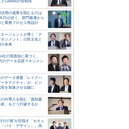
とCelonisの管制塔
AI活用の成果を阻むものは
AJSが説く、部門最適から
却と業務プロセス再設計
タエージェントが導く「デ
マネジメント」の民主化と
用の未来
san社の実践知に基づく、
時代のデータ品質マネジメン
対応のデータ基盤「レイクハ
アーキテクチャ」が、ビジ
成長を加速させる鍵に
業のAI導入を阻む「個別最
遺産」をどう打破するか
行の“雄”が目指す「セキュ
ィ・バイ・デザイン」。高