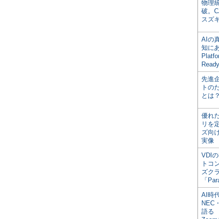
物理
破。C
スズ
AI
知にある
Plat
Read
先進
トの
とは
優れ
リを
ズ向
実像
VDI
トコ
ズク
「Par
AI時
NEC・
語る