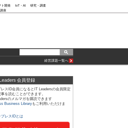
フト開発
IoT・AI
研究・調査
講座
経営課題一覧へ
 Leaders 会員登録
レスID会員になるとIT Leadersの会員限定
記事を読むことができます。
Leadersのメルマガを購読できます
ss Business Library
もご利用いただけま
ンプレスIDとは