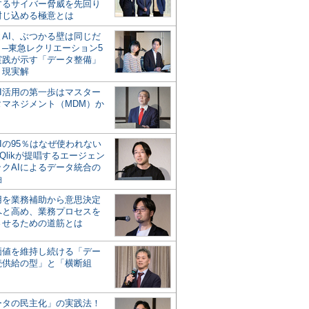
するサイバー脅威を先回り
封じ込める極意とは
とAI、ぶつかる壁は同じだ
」─東急レクリエーション5
実践が示す「データ整備」
う現実解
AI活用の第一歩はマスター
タマネジメント（MDM）か
Iの95％はなぜ使われない
Qlikが提唱するエージェン
ックAIによるデータ統合の
軸
活用を業務補助から意思決定
へと高め、業務プロセスを
させるための道筋とは
の価値を維持し続ける「デー
続供給の型」と「横断組
ータの民主化」の実践法！