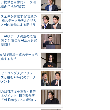
ッジ提供と自律的データ活
組み作りが“鍵”に
ネス全体を俯瞰する“言葉の
”、概念データモデルが切り
人とAIの協働による新世界
？
ドーAIやデータ漏洩の危機
防ぐ？ 安全なAI活用を実
る新戦略
ntic AIで現場主導のデータ活
促進する方法
ーセミコンダクタソリュー
ンズが挑むAI時代のデータ
ジメント
AIの回答精度を左右するデ
マネジメント─日立製作所
「AI Ready」への最短ル