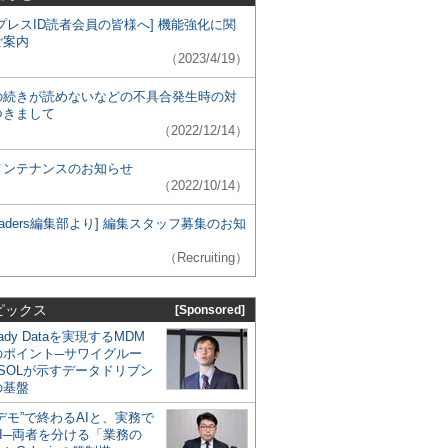
プレスID読者会員の皆様へ] 機能強化に関
ご案内
（2023/4/19）
の続きが読めないなどの不具合発生時の対
つきまして
（2022/12/14）
メンテナンスのお知らせ
（2022/10/14）
 Leaders編集部より] 編集スタッフ募集のお知
（Recruiting）
ピックス
[Sponsored]
eady Dataを実現するMDM
のポイント─サワイグルー
SOLが示すデータドリブン
の基盤
デモ”で終わるAIと、実務で
I─両者を分ける「業務の