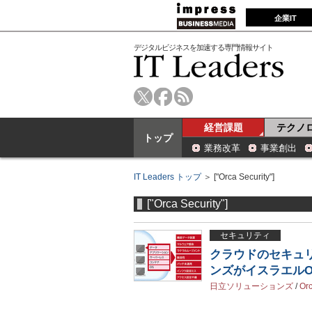
企業IT
デジタルビジネスを加速する専門情報サイト
経営課題
テクノ
トップ
業務改革
事業創出
IT Leaders トップ
＞ ["Orca Security"]
["Orca Security"]
セキュリティ
クラウドのセキュ
ンズがイスラエルOr
日立ソリューションズ
/
Orc