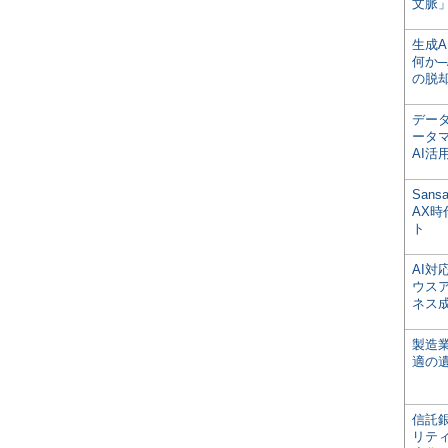
文脈」
生成
何か─
の脱
デー
ータ
AI活
San
AX
ト
AI
ウス
ネス
製造
適の
信託銀
リテ