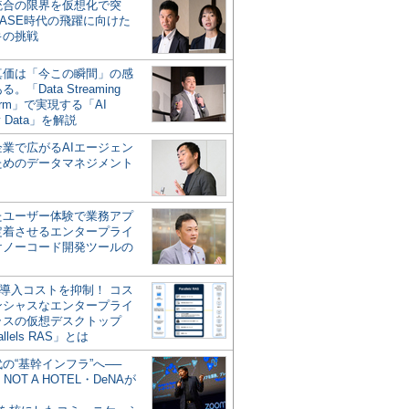
統合の限界を仮想化で突
ASE時代の飛躍に向けた
キの挑戦
の真価は「今この瞬間」の感
。「Data Streaming
form」で実現する「AI
y Data」を解説
企業で広がるAIエージェン
ためのデータマネジメント
？
たユーザー体験で業務アプ
定着させるエンタープライ
けノーコード開発ツールの
の導入コストを抑制！ コス
ンシャスなエンタープライ
ラスの仮想デスクトップ
allels RAS」とは
代の“基幹インフラ”へ──
NOT A HOTEL・DeNAが