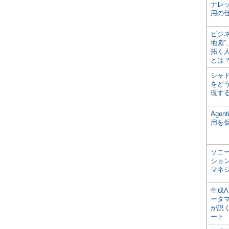
ナレ
用の仕
ビジ
地図
拓く
とは
シャ
をどう
現す
Age
用を
ソニ
ショ
マネ
生成
ータ
が説く
ート