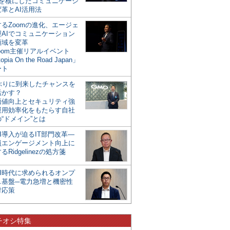
mを核にしたコミュニケーシ
革とAI活用法
るZoomの進化、エージェ
型AIでコミュニケーション
領域を変革
oom主催リアルイベント
opia On the Road Japan」
ート
年ぶりに到来したチャンスを
活かす？
価値向上とセキュリティ強
運用効率化をもたらす自社
“ドメイン”とは
I導入が迫るIT部門改革―
員エンゲージメント向上に
るRidgelinezの処方箋
AI時代に求められるオンプ
ス基盤─電力急増と機密性
対応策
チオシ特集