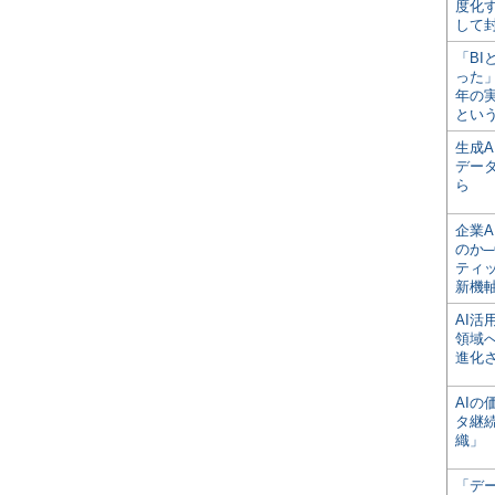
度化
して
「BI
った
年の
とい
生成
デー
ら
企業A
のか─
ティ
新機
AI
領域
進化
AI
タ継
織」
「デ