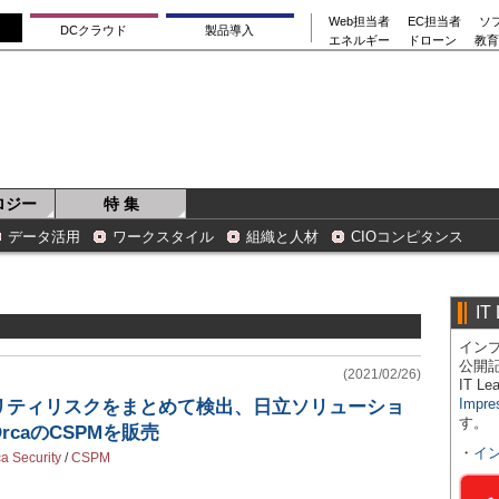
Web担当者
EC担当者
ソ
DCクラウド
製品導入
エネルギー
ドローン
教育
ロジー
特 集
データ活用
ワークスタイル
組織と人材
CIOコンピタンス
IT
インプ
公開
(2021/02/26)
IT 
Impre
リティリスクをまとめて検出、日立ソリューショ
す。
caのCSPMを販売
・
イ
a Security
/
CSPM