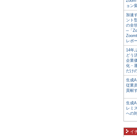
Zoo
ョン変
加速す
ント
の全
─「Z
Zoomt
レポ
14
どう
企業
化・
だけの
生成A
従業
貢献す
生成
レミ
への
イ