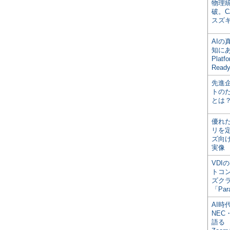
物理
破。C
スズ
AI
知にある
Plat
Read
先進
トの
とは
優れ
リを
ズ向
実像
VDI
トコ
ズク
「Par
AI時
NEC・
語る