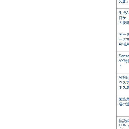
文脈」
生成
何か─
の脱
デー
ータ
AI活
San
AX
ト
AI
ウス
ネス
製造
適の
信託銀
リテ