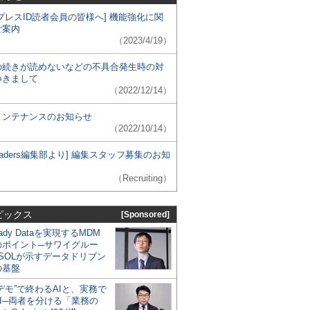
プレスID読者会員の皆様へ] 機能強化に関
ご案内
（2023/4/19）
の続きが読めないなどの不具合発生時の対
つきまして
（2022/12/14）
メンテナンスのお知らせ
（2022/10/14）
 Leaders編集部より] 編集スタッフ募集のお知
（Recruiting）
ピックス
[Sponsored]
eady Dataを実現するMDM
のポイント─サワイグルー
SOLが示すデータドリブン
の基盤
デモ”で終わるAIと、実務で
I─両者を分ける「業務の