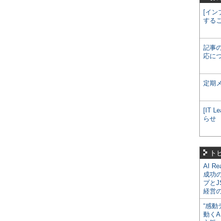
[イン
する
記事
応に
定期
[IT
らせ
ト
AI R
成功
プとJ
経営
“感動
動くA