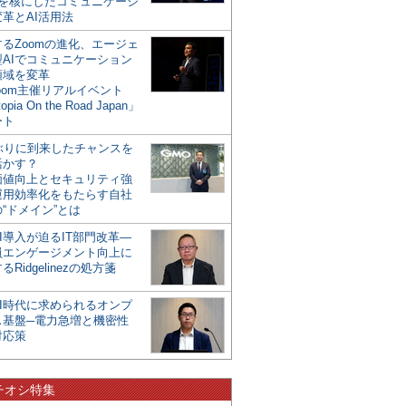
mを核にしたコミュニケーシ
革とAI活用法
るZoomの進化、エージェ
型AIでコミュニケーション
領域を変革
oom主催リアルイベント
opia On the Road Japan」
ート
年ぶりに到来したチャンスを
活かす？
価値向上とセキュリティ強
運用効率化をもたらす自社
“ドメイン”とは
I導入が迫るIT部門改革―
員エンゲージメント向上に
るRidgelinezの処方箋
AI時代に求められるオンプ
ス基盤─電力急増と機密性
対応策
チオシ特集