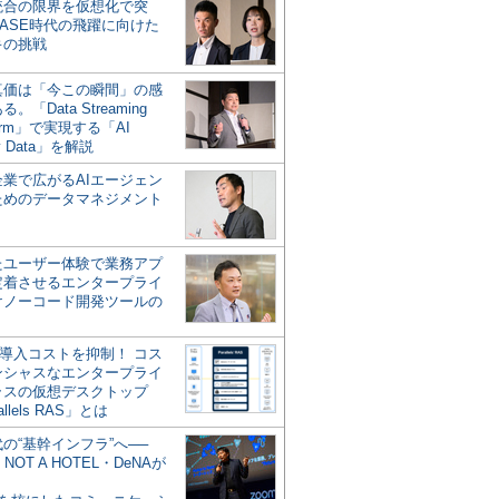
統合の限界を仮想化で突
ASE時代の飛躍に向けた
キの挑戦
の真価は「今この瞬間」の感
。「Data Streaming
form」で実現する「AI
y Data」を解説
企業で広がるAIエージェン
ためのデータマネジメント
？
たユーザー体験で業務アプ
定着させるエンタープライ
けノーコード開発ツールの
の導入コストを抑制！ コス
ンシャスなエンタープライ
ラスの仮想デスクトップ
allels RAS」とは
代の“基幹インフラ”へ──
NOT A HOTEL・DeNAが