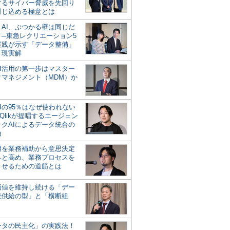
するサイバー脅威を先回り
封じ込める極意とは
とAI、ぶつかる壁は同じだ
」─東急レクリエーション5
実践が示す「データ整備」
う現実解
AI活用の第一歩はマスター
タマネジメント（MDM）か
Iの95％はなぜ使われない
Qlikが提唱するエージェン
ックAIによるデータ統合の
軸
活用を業務補助から意思決定
へと高め、業務プロセスを
させるための道筋とは
の価値を維持し続ける「デー
続供給の型」と「横断組
ータの民主化」の実践法！