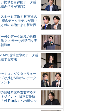
ッジ提供と自律的データ活
組み作りが“鍵”に
ネス全体を俯瞰する“言葉の
”、概念データモデルが切り
人とAIの協働による新世界
？
ドーAIやデータ漏洩の危機
防ぐ？ 安全なAI活用を実
る新戦略
ntic AIで現場主導のデータ活
促進する方法
ーセミコンダクタソリュー
ンズが挑むAI時代のデータ
ジメント
AIの回答精度を左右するデ
マネジメント─日立製作所
「AI Ready」への最短ル