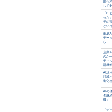
度化
して
「BI
った
年の
とい
生成
デー
ら
企業A
のか─
ティ
新機
AI
領域
進化
AI
タ継
織」
「デ