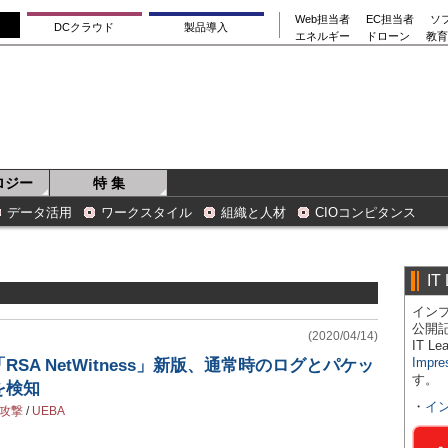
Web担当者
EC担当者
ソ
DCクラウド
製品導入
エネルギー
ドローン
教育
ロジー
特 集
データ活用
ワークスタイル
組織と人材
CIOコンピタンス
IT
インプ
公開
(2020/04/14)
IT 
Impre
SA NetWitness」新版、通常時のログとパケッ
す。
を検知
・
イ
攻撃
/
UEBA