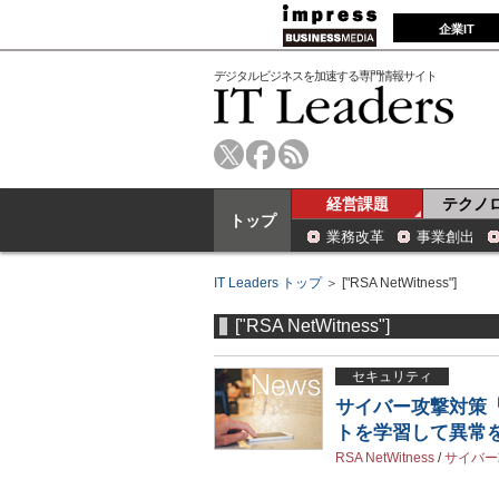
企業IT
デジタルビジネスを加速する専門情報サイト
経営課題
テクノ
トップ
業務改革
事業創出
IT Leaders トップ
＞ ["RSA NetWitness"]
["RSA NetWitness"]
セキュリティ
サイバー攻撃対策「R
トを学習して異常
RSA NetWitness
/
サイバー