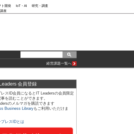
フト開発
IoT・AI
研究・調査
講座
経営課題一覧へ
 Leaders 会員登録
レスID会員になるとIT Leadersの会員限定
記事を読むことができます。
Leadersのメルマガを購読できます
ss Business Library
もご利用いただけま
ンプレスIDとは