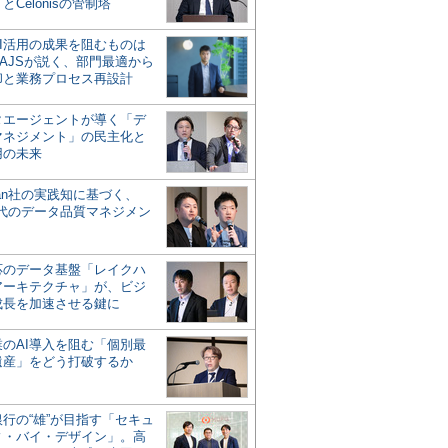
とCelonisの管制塔
AI活用の成果を阻むものは
AJSが説く、部門最適から
却と業務プロセス再設計
タエージェントが導く「デ
マネジメント」の民主化と
用の未来
san社の実践知に基づく、
時代のデータ品質マネジメン
対応のデータ基盤「レイクハ
アーキテクチャ」が、ビジ
成長を加速させる鍵に
業のAI導入を阻む「個別最
遺産」をどう打破するか
行の“雄”が目指す「セキュ
ィ・バイ・デザイン」。高