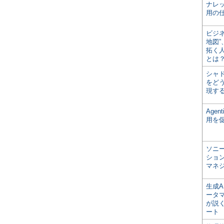
ナレ
用の仕
ビジ
地図
拓く
とは
シャ
をどう
現す
Age
用を
ソニ
ショ
マネ
生成
ータ
が説く
ート