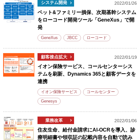
システム開発
2022/01/26
ペット&ファミリー損保、次期基幹システム
をローコード開発ツール「GeneXus」で開
発
GeneXus
JBCC
ローコード
顧客接点拡大
2022/01/19
イオン保険サービス、コールセンターシス
テムを刷新、Dynamics 365と顧客データを
連携
イオン保険サービス
コールセンター
Genesys
業務改革
2022/01/06
住友生命、給付金請求にAI-OCRを導入、診
療明細書や領収証の記載内容を自動で読み