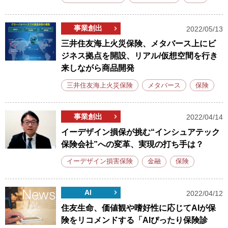
事業創出
2022/05/13
三井住友海上火災保険、メタバース上にビ
ジネス拠点を開設、リアル/仮想空間を行き
来しながら商品開発
三井住友海上火災保険
メタバース
保険
事業創出
2022/04/14
イーデザイン損保が挑む“インシュアテック
保険会社”への変革、実現の打ち手は？
イーデザイン損害保険
金融
保険
AI
2022/04/12
住友生命、価値観や嗜好性に応じてAIが保
険をリコメンドする「AIぴったり保険診