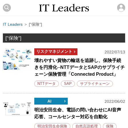
IT Leaders
＞ ["保険"]
["保険"]
リスクマネジメント
2022/07/13
壊れやすい貨物の輸送を追跡し、保険手続
きを円滑化─NTTデータとSAPのサプライチ
ェーン保険管理「Connected Product」
NTTデータ
SAP
サプライチェーン
AI
2022/06/02
明治安田生命、電話の問い合わせにAI音声
応答、コールセンター対応を自動化
明治安田生命保険
自然言語処理
保険