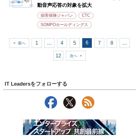
動音声応答の対象を拡大
損害保険ジャパン
CTC
SOMPOホールディングス
6
1
…
4
5
7
8
…
<
前へ
12
次へ
>
IT Leadersをフォローする