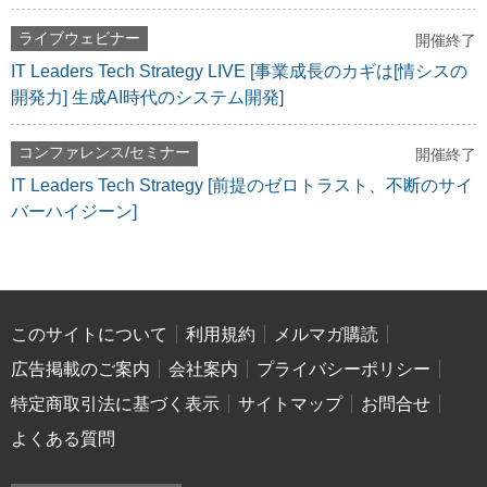
ライブウェビナー
開催終了
IT Leaders Tech Strategy LIVE [事業成長のカギは[情シスの
開発力] 生成AI時代のシステム開発]
コンファレンス/セミナー
開催終了
IT Leaders Tech Strategy [前提のゼロトラスト、不断のサイ
バーハイジーン]
このサイトについて
利用規約
メルマガ購読
広告掲載のご案内
会社案内
プライバシーポリシー
特定商取引法に基づく表示
サイトマップ
お問合せ
よくある質問