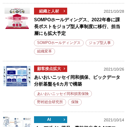
組織と人材
2021/10/28
SOMPOホールディングス、2022年春に課
長ポストをジョブ型人事制度に移行、担当
層にも拡大予定
SOMPOホールディングス
ジョブ型人事
組織変革
顧客接点拡大
2021/10/26
あいおいニッセイ同和損保、ビックデータ
分析基盤を6カ月で構築
あいおいニッセイ同和損害保険
野村総合研究所
保険
AI
2021/10/14