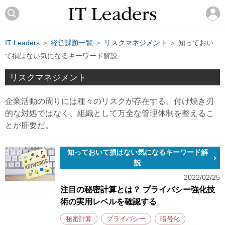
IT Leaders
＞
経営課題一覧
＞
リスクマネジメント
＞ 知っておい
て損はない気になるキーワード解説
リスクマネジメント
企業活動の周りには種々のリスクが存在する。付け焼き刃
的な対処ではなく、組織として万全な管理体制を整えるこ
とが肝要だ。
知っておいて損はない気になるキーワード解
説
2022/02/25
注目の秘密計算とは？ プライバシー強化技
術の実用レベルを確認する
秘密計算
プライバシー
暗号化