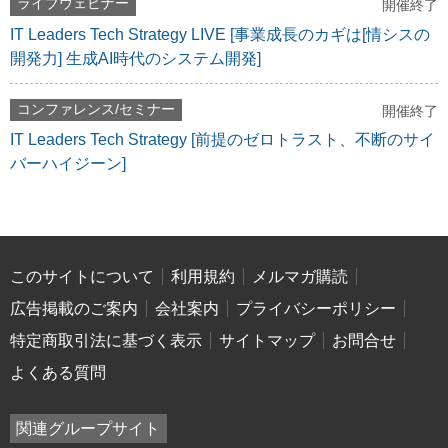
ライブウェビナー
開催終了
IT Leaders Tech Strategy LIVE [事業成長のカギは[情シスの
開発力] 生成AI時代のシステム開発]
コンファレンス/セミナー
開催終了
IT Leaders Tech Strategy [前提のゼロトラスト、不断のサイ
バーハイジーン]
このサイトについて
利用規約
メルマガ購読
広告掲載のご案内
会社案内
プライバシーポリシー
特定商取引法に基づく表示
サイトマップ
お問合せ
よくある質問
関連グループサイト