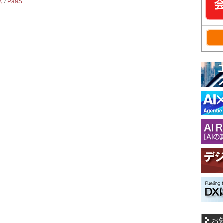
ス
/
PaaS
お