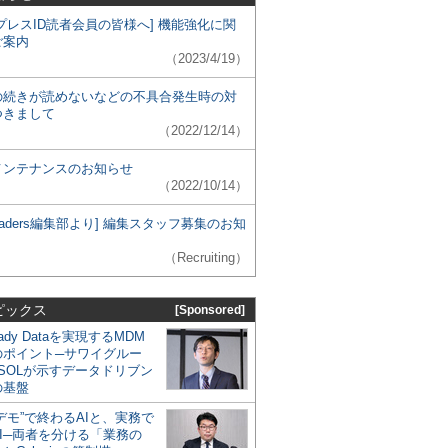
プレスID読者会員の皆様へ] 機能強化に関
ご案内
（2023/4/19）
の続きが読めないなどの不具合発生時の対
つきまして
（2022/12/14）
メンテナンスのお知らせ
（2022/10/14）
 Leaders編集部より] 編集スタッフ募集のお知
（Recruiting）
ピックス
[Sponsored]
eady Dataを実現するMDM
のポイント─サワイグルー
SOLが示すデータドリブン
の基盤
デモ”で終わるAIと、実務で
I─両者を分ける「業務の