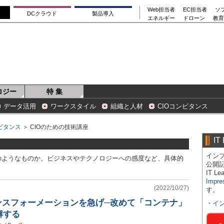
Web担当者
EC担当者
ソ
DCクラウド
製品導入
エネルギー
ドローン
教育
ロジー
特 集
データ活用
ワークスタイル
組織と人材
CIOコンピタンス
ンピタンス
＞ CIOのための技術講座
IT
インプ
のようなものか。ビジネスやテクノロジーへの感度など、具体的
公開
IT 
Impre
(2022/10/27)
す。
ンスフォーメーションを急げ─改めて「コンテナ」
・
イ
解する