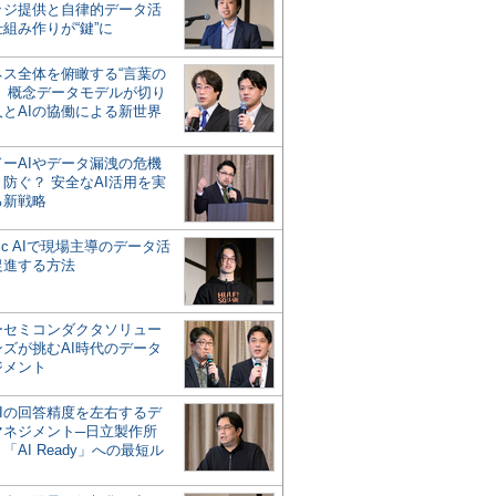
ッジ提供と自律的データ活
組み作りが“鍵”に
ネス全体を俯瞰する“言葉の
”、概念データモデルが切り
人とAIの協働による新世界
？
ドーAIやデータ漏洩の危機
防ぐ？ 安全なAI活用を実
る新戦略
ntic AIで現場主導のデータ活
促進する方法
ーセミコンダクタソリュー
ンズが挑むAI時代のデータ
ジメント
AIの回答精度を左右するデ
マネジメント─日立製作所
「AI Ready」への最短ル