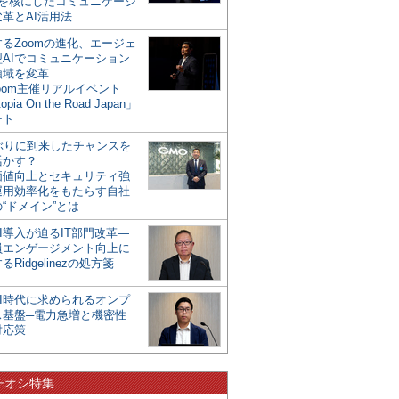
mを核にしたコミュニケーシ
革とAI活用法
るZoomの進化、エージェ
型AIでコミュニケーション
領域を変革
oom主催リアルイベント
opia On the Road Japan」
ート
年ぶりに到来したチャンスを
活かす？
価値向上とセキュリティ強
運用効率化をもたらす自社
“ドメイン”とは
I導入が迫るIT部門改革―
員エンゲージメント向上に
るRidgelinezの処方箋
AI時代に求められるオンプ
ス基盤─電力急増と機密性
対応策
チオシ特集