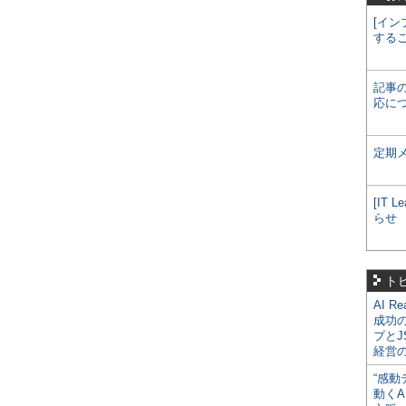
[イン
する
記事
応に
定期
[IT
らせ
ト
AI R
成功
プとJ
経営
“感動
動くA