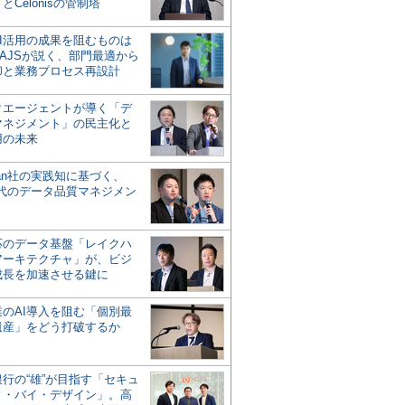
とCelonisの管制塔
AI活用の成果を阻むものは
AJSが説く、部門最適から
却と業務プロセス再設計
タエージェントが導く「デ
マネジメント」の民主化と
用の未来
san社の実践知に基づく、
時代のデータ品質マネジメン
対応のデータ基盤「レイクハ
アーキテクチャ」が、ビジ
成長を加速させる鍵に
業のAI導入を阻む「個別最
遺産」をどう打破するか
行の“雄”が目指す「セキュ
ィ・バイ・デザイン」。高