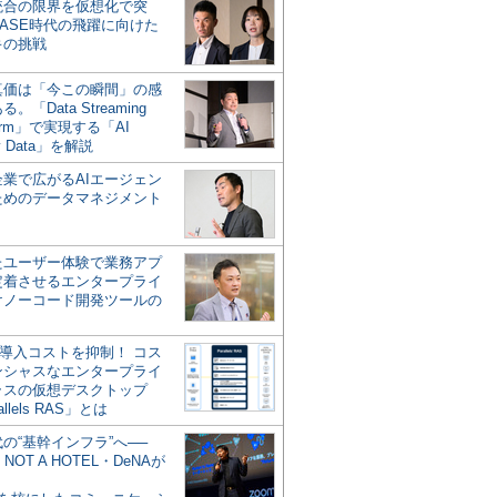
統合の限界を仮想化で突
ASE時代の飛躍に向けた
キの挑戦
の真価は「今この瞬間」の感
。「Data Streaming
form」で実現する「AI
y Data」を解説
企業で広がるAIエージェン
ためのデータマネジメント
？
たユーザー体験で業務アプ
定着させるエンタープライ
けノーコード開発ツールの
の導入コストを抑制！ コス
ンシャスなエンタープライ
ラスの仮想デスクトップ
allels RAS」とは
代の“基幹インフラ”へ──
NOT A HOTEL・DeNAが