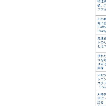
物理
破。C
スズ
AI
知にある
Plat
Read
先進
トの
とは
優れ
リを
ズ向
実像
VDI
トコ
ズク
「Par
AI時
NEC・
語る