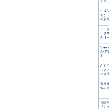
文脈」
生成
何か─
の脱
デー
ータ
AI活
San
AX
ト
AI
ウス
ネス
製造
適の
信託銀
リテ