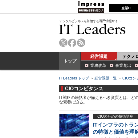
企業IT
デジタルビジネスを加速する専門情報サイト
経営課題
テクノ
トップ
業務改革
事業創出
IT Leaders トップ
＞
経営課題一覧
＞
CIOコ
CIOコンピタンス
IT戦略の統括者が備えるべき資質とは、ど
な素養に迫る。
CIOのための技術講座
ITインフラのトラ
の特徴と価値を理