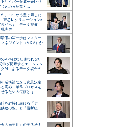
するサイバー脅威を先回り
封じ込める極意とは
とAI、ぶつかる壁は同じだ
」─東急レクリエーション5
実践が示す「データ整備」
う現実解
AI活用の第一歩はマスター
タマネジメント（MDM）か
Iの95％はなぜ使われない
Qlikが提唱するエージェン
ックAIによるデータ統合の
軸
活用を業務補助から意思決定
へと高め、業務プロセスを
させるための道筋とは
の価値を維持し続ける「デー
続供給の型」と「横断組
ータの民主化」の実践法！