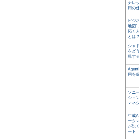
ナレ
用の仕
ビジ
地図
拓く
とは
シャ
をどう
現す
Age
用を
ソニ
ショ
マネ
生成
ータ
が説く
ート