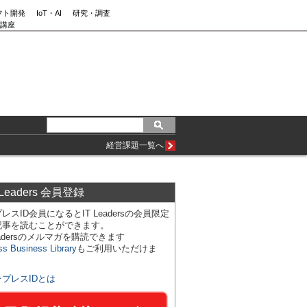
フト開発
IoT・AI
研究・調査
講座
経営課題一覧へ
 Leaders 会員登録
レスID会員になるとIT Leadersの会員限定
記事を読むことができます。
Leadersのメルマガを購読できます
ss Business Library
もご利用いただけま
ンプレスIDとは