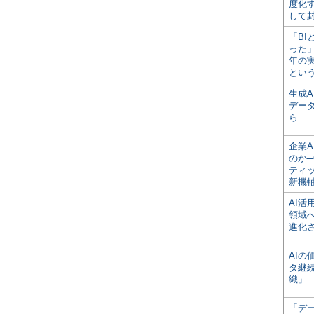
度化
して
「BI
った
年の
とい
生成
デー
ら
企業A
のか─
ティ
新機
AI
領域
進化
AI
タ継
織」
「デ