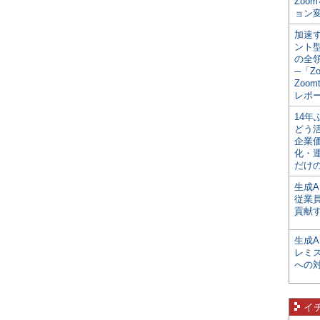
Zoo
ョン変
加速す
ント
の全
─「Z
Zoomt
レポ
14
どう
企業
化・
だけの
生成A
従業
貢献す
生成
レミ
への
イ