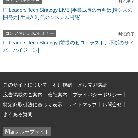
ライブウェビナー
開催終了
IT Leaders Tech Strategy LIVE [事業成長のカギは[情シスの
開発力] 生成AI時代のシステム開発]
コンファレンス/セミナー
開催終了
IT Leaders Tech Strategy [前提のゼロトラスト、不断のサイ
バーハイジーン]
このサイトについて
利用規約
メルマガ購読
広告掲載のご案内
会社案内
プライバシーポリシー
特定商取引法に基づく表示
サイトマップ
お問合せ
よくある質問
関連グループサイト