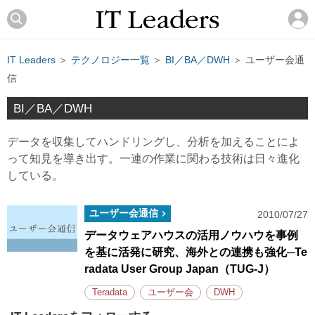
IT Leaders
＞
テクノロジー一覧
＞
BI／BA／DWH
＞ ユーザー会通
信
BI／BA／DWH
データを収集してハンドリングし、分析を加えることによ
って知見を導き出す。一連の作業に関わる技術は日々進化
している。
ユーザー会通信
2010/07/27
データウェアハウスの活用ノウハウを事例
を基に活発に研究、海外との連携も強化─Te
radata User Group Japan（TUG-J）
Teradata
ユーザー会
DWH