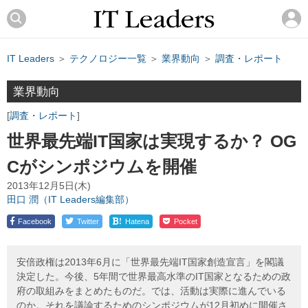
IT Leaders
＞
テクノロジー一覧
＞
業界動向
＞
調査・レポート
業界動向
調査・レポート
世界最先端IT国家は実現するか？ OG
Cがシンポジウムを開催
2013年12月5日(木)
田口 潤（IT Leaders編集部）
!
Facebook
Twitter
Hatena
Pocket
安倍政権は2013年6月に「世界最先端IT国家創造宣言」を閣議
決定した。今後、5年間で世界最高水準のIT国家となるための政
府の取組みをまとめたものだ。では、活動は実際に進んでいる
のか。それを議論するためのシンポジウムが12月初めに開催さ