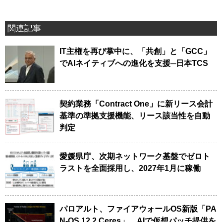
関連記事
IT主権を再び掌中に、「共創」と「GCC」
でAIネイティブへの進化を支援─日本TCS
契約業務「Contract One」に新リース会計
基準の準拠支援機能、リース該当性を自動
判定
愛媛県庁、次期ネットワーク基盤でゼロト
ラストを全面採用し、2027年1月に稼働
パロアルト、ファイアウォールOS新版「PA
N-OS 12.2 Ceres」、AIで仮想パッチ提供を