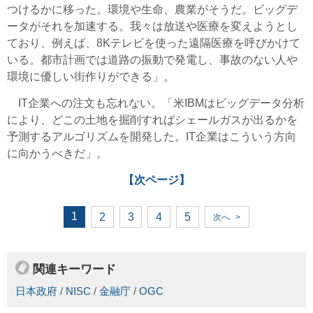
つけるかに移った。環境や生命、農業がそうだ。ビッグデ
ータがそれを加速する。我々は放送や医療を変えようとし
ており、例えば、8Kテレビを使った遠隔医療を呼びかけて
いる。都市計画では道路の振動で発電し、事故のない人や
環境に優しい街作りができる」。
IT企業への注文も忘れない。「米IBMはビッグデータ分析
により、どこの土地を掘削すればシェールガスが出るかを
予測するアルゴリズムを開発した。IT企業はこういう方向
に向かうべきだ」。
【次ページ】
1
2
3
4
5
次へ
>
関連キーワード
日本政府
/
NISC
/
金融庁
/
OGC