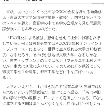
冒頭、あいさつに立ったのはOGCの会長を務める須藤修
氏（東京大学大学院情報学環長・教授）。内容はあいさつ
のレベルを超え、産官学の中でも学の立場から見た問題意
識が強くにじみ出たものだった。
「ITの進化による波は、想像を超えて社会に影響を及ぼ
している。例えば教育分野ではMOOC(大規模オンラインオ
ープンコース）によって、世界で生き残れる大学は10校程
度になるだろう。そのほかは地域貢献大学になるしかな
い。世界トップランクの大学は米カリフォルニア工科大学
だが、東大は10校に入りたい。そのためにITを武器にして
環境工学や生命科学、都市工学などに手を広げつつあ
る」。
大学といえども、ITが引き起こす”産業革命”と無縁ではい
られないという問題意識だ。続けてこう語る。「もはや旧
来の学問分野の垣根は、ITによって崩壊しつつある。ITなし
に成立する学問はほとんどなくなり、焦点はITと何をくっ