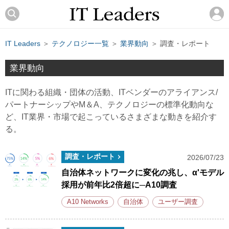
IT Leaders
＞
テクノロジー一覧
＞
業界動向
＞ 調査・レポート
業界動向
ITに関わる組織・団体の活動、ITベンダーのアライアンス/
パートナーシップやM＆A、テクノロジーの標準化動向な
ど、IT業界・市場で起こっているさまざまな動きを紹介す
る。
調査・レポート
2026/07/23
自治体ネットワークに変化の兆し、α'モデル
採用が前年比2倍超に─A10調査
A10 Networks
自治体
ユーザー調査