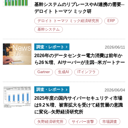
基幹システムのリプレースやAI連携の需要─
デロイト トーマツ ミック研
デロイト トーマツ ミック経済研究所
ERP
基幹システム
調査・レポート
2026/06/11
2026年のデータセンター電力消費は前年か
ら26％増、AIサーバーが主因─米ガートナー
Gartner
生成AI
ITインフラ
調査・レポート
2026/06/04
2025年度の国内サイバーセキュリティ市場
は9.2％増、被害拡大を受けて経営層の意識
に変化─矢野経済研究所
矢野経済研究所
サイバー攻撃
市場調査