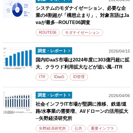
システムのモダナイゼーション、必要な企
業の4割超が「構想止まり」、対象言語はJa
vaが最多─ROUTE06調査
ROUTE06
モダナイゼーション
調査・レポート
2026/04/15
国内IDaaS市場は2024年度に303億円超に拡
大、クラウド利用拡大などが追い風─ITR
ITR
IDaaS
ID管理
調査・レポート
2026/04/06
社会インフラIT市場が堅調に推移、鉄道/道
路/水事業の需要増、AI/ドローンの活用拡大
─矢野経済研究所
矢野経済研究所
公共
重要インフラ