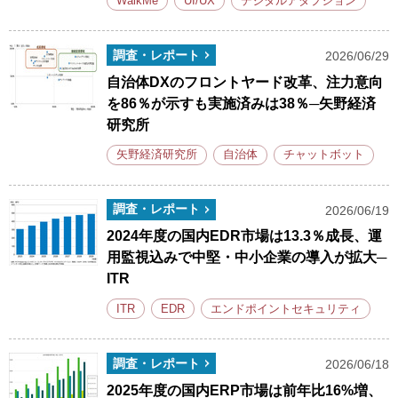
WalkMe
UI/UX
デジタルアダプション
調査・レポート
2026/06/29
自治体DXのフロントヤード改革、注力意向
を86％が示すも実施済みは38％─矢野経済
研究所
矢野経済研究所
自治体
チャットボット
調査・レポート
2026/06/19
2024年度の国内EDR市場は13.3％成長、運
用監視込みで中堅・中小企業の導入が拡大─
ITR
ITR
EDR
エンドポイントセキュリティ
調査・レポート
2026/06/18
2025年度の国内ERP市場は前年比16%増、