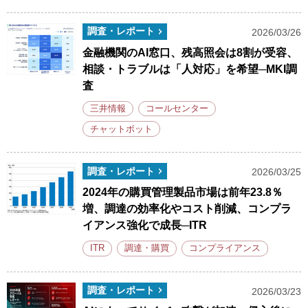
調査・レポート
2026/03/26
金融機関のAI窓口、残高照会は8割が受容、
相談・トラブルは「人対応」を希望─MKI調
査
三井情報
コールセンター
チャットボット
調査・レポート
2026/03/25
2024年の購買管理製品市場は前年23.8％
増、調達の効率化やコスト削減、コンプラ
イアンス強化で成長─ITR
ITR
調達・購買
コンプライアンス
調査・レポート
2026/03/23