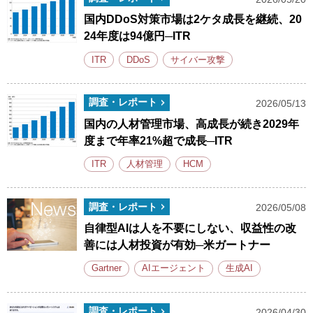
国内DDoS対策市場は2ケタ成長を継続、20
24年度は94億円─ITR
ITR
DDoS
サイバー攻撃
調査・レポート
2026/05/13
国内の人材管理市場、高成長が続き2029年
度まで年率21%超で成長─ITR
ITR
人材管理
HCM
調査・レポート
2026/05/08
自律型AIは人を不要にしない、収益性の改
善には人材投資が有効─米ガートナー
Gartner
AIエージェント
生成AI
調査・レポート
2026/04/30