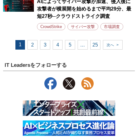
AIによってサイバー攻撃が加速、侵入後に
攻撃者が横展開を始めるまで平均29分、最
短27秒─クラウドストライク調査
CrowdStrike
サイバー攻撃
市場調査
1
2
3
4
5
…
25
次へ
>
IT Leadersをフォローする