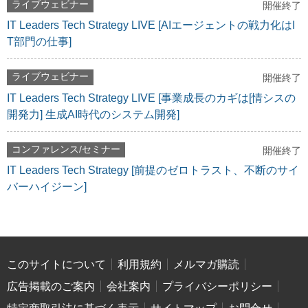
ライブウェビナー
開催終了
IT Leaders Tech Strategy LIVE [AIエージェントの戦力化はI
T部門の仕事]
ライブウェビナー
開催終了
IT Leaders Tech Strategy LIVE [事業成長のカギは[情シスの
開発力] 生成AI時代のシステム開発]
コンファレンス/セミナー
開催終了
IT Leaders Tech Strategy [前提のゼロトラスト、不断のサイ
バーハイジーン]
このサイトについて
利用規約
メルマガ購読
広告掲載のご案内
会社案内
プライバシーポリシー