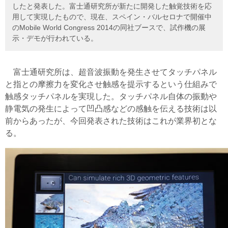
したと発表した。富士通研究所が新たに開発した触覚技術を応
用して実現したもので、現在、スペイン・バルセロナで開催中
のMobile World Congress 2014の同社ブースで、試作機の展
示・デモが行われている。
富士通研究所は、超音波振動を発生させてタッチパネル
と指との摩擦力を変化させ触感を提示するという仕組みで
触感タッチパネルを実現した。タッチパネル自体の振動や
静電気の発生によって凹凸感などの感触を伝える技術は以
前からあったが、今回発表された技術はこれが業界初とな
る。