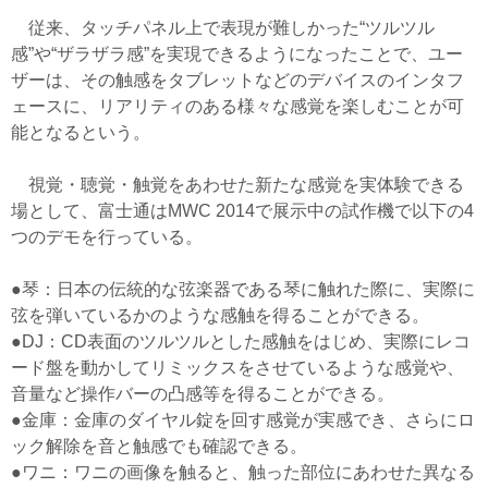
従来、タッチパネル上で表現が難しかった“ツルツル
感”や“ザラザラ感”を実現できるようになったことで、ユー
ザーは、その触感をタブレットなどのデバイスのインタフ
ェースに、リアリティのある様々な感覚を楽しむことが可
能となるという。
視覚・聴覚・触覚をあわせた新たな感覚を実体験できる
場として、富士通はMWC 2014で展示中の試作機で以下の4
つのデモを行っている。
●琴：日本の伝統的な弦楽器である琴に触れた際に、実際に
弦を弾いているかのような感触を得ることができる。
●DJ：CD表面のツルツルとした感触をはじめ、実際にレコ
ード盤を動かしてリミックスをさせているような感覚や、
音量など操作バーの凸感等を得ることができる。
●金庫：金庫のダイヤル錠を回す感覚が実感でき、さらにロ
ック解除を音と触感でも確認できる。
●ワニ：ワニの画像を触ると、触った部位にあわせた異なる