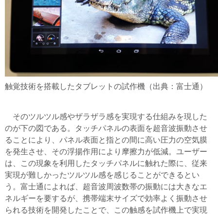
触覚技術を搭載したタブレットの試作機（出典：富士通）
そのツルツル感やザラザラ感を実現する仕組みを現した
のが下の図である。タッチパネルの表面を超音波振動させ
ることにより、パネル表面と指との間に高い圧力の空気膜
を発生させ、その浮揚作用により摩擦力が低減。ユーザー
は、この現象を利用したタッチパネルに触れた際に、従来
実現が難しかったツルツル感を感じることができるとい
う。富士通によれば、超音波周波数帯の振動には大きなエ
ネルギーを要するが、携帯端末サイズで効率よく振動させ
られる技術を開発したことで、この触感を試作機上で実現