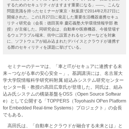
するためのセキュリティがますます重要になる」――。こんな
問題意識を持ったセミナーが東京・秋葉原で2014年2月27日に
開催された。この1月27日に発足した重要生活機器連携セキュ
リティ研究会（会長：徳田英幸 慶応義塾大学環境情報学部 教
授）が主催した。同研究会は、自動車や医療機器、今後登場す
るウェアラブル端末、街中に設置されるセンサーなどを対象
に、ソフトウェアが組み込まれたデバイスとクラウドが連携す
る際のセキィリティを課題に挙げている。
セミナーのテーマは、「車とITがセキュアに連携する未
来～つながる車の安心安全～」。基調講演には、名古屋大
学大学院情報科学研究科附属 組込みシステム研究センター
センター長・教授の高田広章氏が登壇した。同氏は、組み
込み氏システムの構築基盤をOSS（Open Source Softwar
e）として公開する「TOPPERS（Toyohashi OPen Platform
for Embedded Real-time Systems）プロジェクト」の会長
でもある。
高田氏は、「自動車とクラウドが融合する未来とは」と