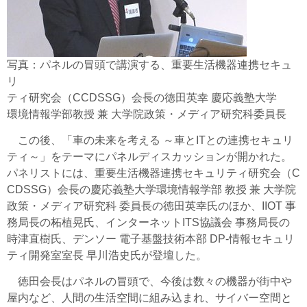
写真：パネルの冒頭で講演する、重要生活機器連携セキュ
リ
ティ研究会（CCDSSG）会長の徳田英幸 慶応義塾大学
環境情報学部教授 兼 大学院政策・メディア研究科委員長
この後、「車の未来を考える ～車とITとの連携セキュリ
ティ～」をテーマにパネルディスカッションが開かれた。
パネリストには、重要生活機器連携セキュリティ研究会（C
CDSSG）会長の慶応義塾大学環境情報学部 教授 兼 大学院
政策・メディア研究科 委員長の徳田英幸氏のほか、IIOT 事
務局長の柘植晃氏、インターネットITS協議会 事務局長の
時津直樹氏、デンソー 電子基盤技術本部 DP-情報セキュリ
ティ開発室室長 早川浩史氏が登壇した。
徳田会長はパネルの冒頭で、今後は数々の機器が街中や
屋内など、人間の生活空間に組み込まれ、サイバー空間と