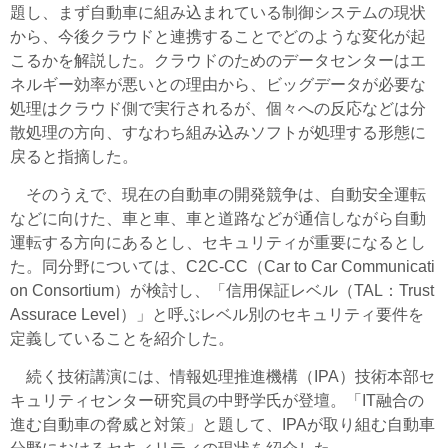
題し、まず自動車に組み込まれている制御システムの現状
から、今後クラウドと連携することでどのような変化が起
こるかを解説した。クラウドのためのデータセンターはエ
ネルギー効率が悪いとの理由から、ビッグデータが必要な
処理はクラウド側で実行されるが、個々への反応などは分
散処理の方向、すなわち組み込みソフトが処理する形態に
戻ると指摘した。
そのうえで、現在の自動車の開発競争は、自動安全運転
などに向けた、車と車、車と道路などが通信しながら自動
運転する方向にあるとし、セキュリティが重要になるとし
た。同分野については、C2C-CC（Car to Car Communicati
on Consortium）が検討し、「信用保証レベル（TAL：Trust
Assurace Level）」と呼ぶレベル別のセキュリティ要件を
定義していることを紹介した。
続く技術講演には、情報処理推進機構（IPA）技術本部セ
キュリティセンター研究員の中野学氏が登壇。「IT融合の
進む自動車の脅威と対策」と題して、IPAが取り組む自動車