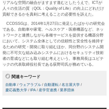
リアルな空間の融合がますます進むとしたうえで、ICTが
人々の生活の質（QOL：Quality of Life）の向上にどれだけ
貢献できるかを真剣に考えることの必要性を訴えた。
CCDSSGは、2014年1月27日に発足したばかりの研究会
である。自動車や家電、ヘルスケア・医療機器など、ネッ
トワークと連携しながら各種サービスを提供する機器分野
において、システム全体としての信頼性と安全性を維持す
るための研究・開発に取り組むほか、同分野のシステム開
発に不可欠な組み込みシステムにおけるセキュリティ技術
者の育成などにも取り組む考えという。事務局長はユビテ
ックの代表取締役社長である荻野司氏が務めている。
関連キーワード
自動車
/
ウェアラブル
/
自動運転
/
名古屋大学
/
慶応義塾大学
/
IPA
/
産学官連携
/
業界団体