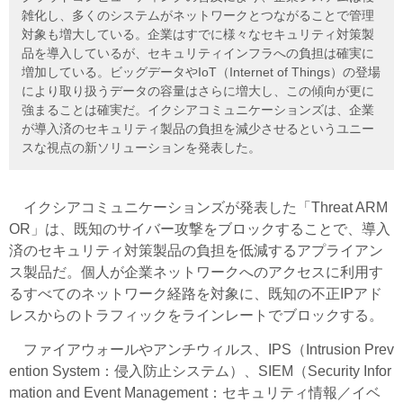
雑化し、多くのシステムがネットワークとつながることで管理
対象も増大している。企業はすでに様々なセキュリティ対策製
品を導入しているが、セキュリティインフラへの負担は確実に
増加している。ビッグデータやIoT（Internet of Things）の登場
により取り扱うデータの容量はさらに増大し、この傾向が更に
強まることは確実だ。イクシアコミュニケーションズは、企業
が導入済のセキュリティ製品の負担を減少させるというユニー
スな視点の新ソリューションを発表した。
イクシアコミュニケーションズが発表した「Threat ARM
OR」は、既知のサイバー攻撃をブロックすることで、導入
済のセキュリティ対策製品の負担を低減するアプライアン
ス製品だ。個人が企業ネットワークへのアクセスに利用す
るすべてのネットワーク経路を対象に、既知の不正IPアド
レスからのトラフィックをラインレートでブロックする。
ファイアウォールやアンチウィルス、IPS（Intrusion Prev
ention System：侵入防止システム）、SIEM（Security Infor
mation and Event Management：セキュリティ情報／イベ