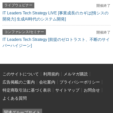
ライブウェビナー
開催終了
IT Leaders Tech Strategy LIVE [事業成長のカギは[情シスの
開発力] 生成AI時代のシステム開発]
コンファレンス/セミナー
開催終了
IT Leaders Tech Strategy [前提のゼロトラスト、不断のサイ
バーハイジーン]
このサイトについて
利用規約
メルマガ購読
広告掲載のご案内
会社案内
プライバシーポリシー
特定商取引法に基づく表示
サイトマップ
お問合せ
よくある質問
関連グループサイト