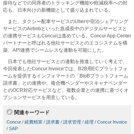
接待などでの同席者のトラッキング機能や軽減税率への対
応も、日本向けの新機能として盛り込まれている。
また、タクシー配車サービスのUberや宿泊シェアリング
サービスのAirbnbといった急成長中のデジタルサービスと
の連携サービスもConcurは進めている。Concur App Center
パートナーと呼ばれる他社サービスとのエコシステムを構
築、API連携でシームレスな連動を可能にした。
日本でも他社サービスとの連動を推進していく考えで、
今回発表したConcur Invoiceでは、B2B用ECプラットフォ
ームを提供するインフォマートの「BtoBプラットフォーム
請求書」との連携や、複合機ベンダーやスキャナベンダー
とのOCR対応サービスなど、複数企業との連携に基づくオ
プションサービスを用意している。
関連キーワード
Concur
/
経費精算
/
請求書
/
請求管理
/
経理
/
Concur Invoice
/
SAP