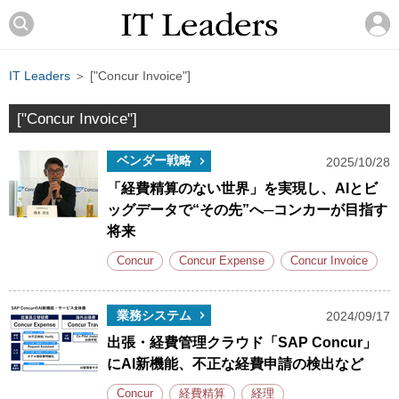
IT Leaders
＞ ["Concur Invoice"]
["Concur Invoice"]
ベンダー戦略
2025/10/28
「経費精算のない世界」を実現し、AIとビ
ッグデータで“その先”へ─コンカーが目指す
将来
Concur
Concur Expense
Concur Invoice
業務システム
2024/09/17
出張・経費管理クラウド「SAP Concur」
にAI新機能、不正な経費申請の検出など
Concur
経費精算
経理