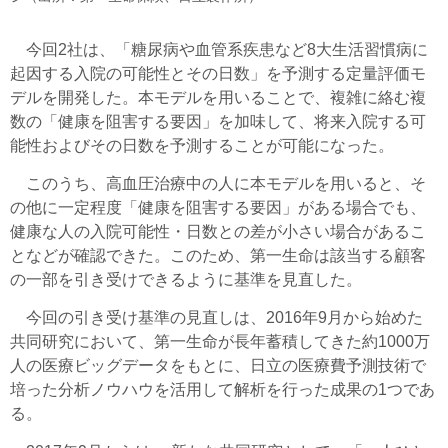
今回2社は、「糖尿病や血管系疾患など8大生活習慣病に
起因する入院の可能性とその日数」を予測する定量評価モ
デルを開発した。本モデルを用いることで、複雑に絡む複
数の「健康を阻害する要因」を加味して、将来入院する可
能性およびその日数を予測することが可能になった。
このうち、高血圧治療中の人に本モデルを用いると、そ
の他に一定程度「健康を阻害する要因」がある場合でも、
健康な人の入院可能性・日数との差が小さい場合があるこ
となどが確認できた。このため、第一生命は該当する顧客
の一部を引き受けできるように基準を見直した。
今回の引き受け基準の見直しは、2016年9月から始めた
共同研究において、第一生命が長年蓄積してきた約1000万
人の医療ビッグデータをもとに、日立の医療費予測技術で
培った分析ノウハウを活用して解析を行った成果の1つであ
る。