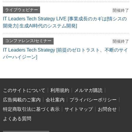
ライブウェビナー
開催終了
IT Leaders Tech Strategy LIVE [事業成長のカギは[情シスの
開発力] 生成AI時代のシステム開発]
コンファレンス/セミナー
開催終了
IT Leaders Tech Strategy [前提のゼロトラスト、不断のサイ
バーハイジーン]
このサイトについて
利用規約
メルマガ購読
広告掲載のご案内
会社案内
プライバシーポリシー
特定商取引法に基づく表示
サイトマップ
お問合せ
よくある質問