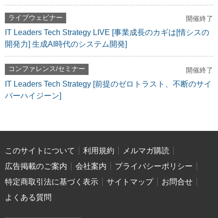
ライブウェビナー
開催終了
IT Leaders Tech Strategy LIVE [事業成長のカギは[情シスの
開発力] 生成AI時代のシステム開発]
コンファレンス/セミナー
開催終了
IT Leaders Tech Strategy [前提のゼロトラスト、不断のサイ
バーハイジーン]
このサイトについて
利用規約
メルマガ購読
広告掲載のご案内
会社案内
プライバシーポリシー
特定商取引法に基づく表示
サイトマップ
お問合せ
よくある質問