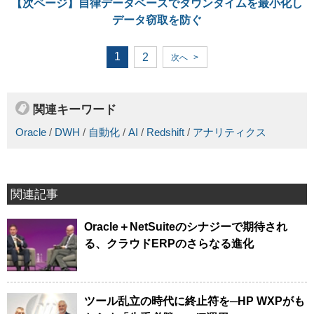
【次ページ】
自律データベースでダウンタイムを最小化し
データ窃取を防ぐ
1
2
次へ
>
関連キーワード
Oracle
/
DWH
/
自動化
/
AI
/
Redshift
/
アナリティクス
関連記事
Oracle＋NetSuiteのシナジーで期待され
る、クラウドERPのさらなる進化
ツール乱立の時代に終止符を─HP WXPがも