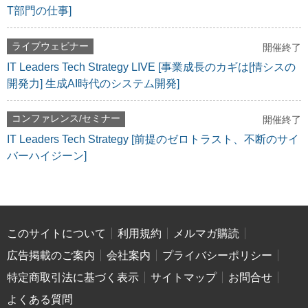
T部門の仕事]
ライブウェビナー
開催終了
IT Leaders Tech Strategy LIVE [事業成長のカギは[情シスの
開発力] 生成AI時代のシステム開発]
コンファレンス/セミナー
開催終了
IT Leaders Tech Strategy [前提のゼロトラスト、不断のサイ
バーハイジーン]
このサイトについて
利用規約
メルマガ購読
広告掲載のご案内
会社案内
プライバシーポリシー
特定商取引法に基づく表示
サイトマップ
お問合せ
よくある質問