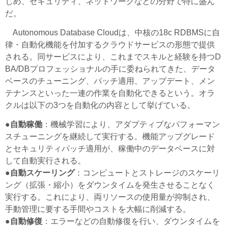
じめ、セキュリティ、ネットワークなどの分野で特に盛ん
だ。
Autonomous Database Cloudは、中核の18c RDBMSに自
律・自動化機能を付加するクラウドサービスの形態で提供
される。同サービスにより、これまでスキルと経験を持つD
BA/DBプロフェッショナルの手に委ねられてきた、データ
ベースのチューニング、パッチ適用、アップデート、メン
テナンスといった一連の作業を自動化できるという。オラ
クルは以下の3つを自動化の内容として挙げている。
●自動稼働
：機械学習により、アダプティブなパフォーマン
スチューニングを継続して実行する。機能アップグレード
とセキュリティパッチ適用が、稼働中のデータベースに対
して自動実行される。
●自動スケーリング
：コンピュートとストレージのスケーリ
ング（拡張・縮小）をダウンタイムを発生させることなく
実行する。これにより、両リソースの使用量が抑制され、
手動管理に要する手間やコストを大幅に削減する。
●自動修復
：エラーなどの自動修復を行い、ダウンタイムを