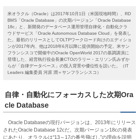
米オラクル（Oracle）は2017年10月1日（米国現地時間）、RD
BMS「Oracle Database」の次期バージョン「Oracle Database
18c」と、新開発のデータベース運用管理自律化・自動化クラ
ウドサービス「Oracle Autonomous Database Cloud」を発表し
た。最初のリリースとしてOLTPワークロード向けのエディショ
ンが2017年内、他は2018年6月以降に提供開始の予定。米サン
フランシスコで開催中のOracle OpenWorld 2017の基調講演に
登壇した、経営執行役会長兼CTOのラリー・エリソン氏みずか
らが「自律データベース」の投入背景や優位性を説いた。（IT
Leaders 編集委員 河原 潤＝サンフランシスコ）
自律・自動化にフォーカスした次期Ora
cle Database
Oracle Databaseの現行バージョンは、2013年にリリース
されたOracle Database 12cだ。次期バージョン18cの発表
にあたり、オラクルは“13～17の番号飛ばし”の理由を説明